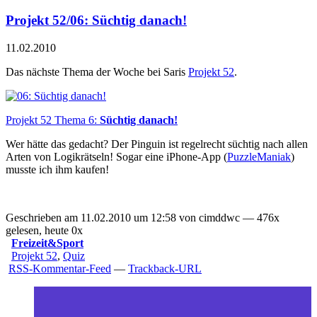
Projekt 52/06: Süchtig danach!
11.02.2010
Das nächste Thema der Woche bei Saris
Projekt 52
.
Projekt 52 Thema 6:
Süchtig danach!
Wer hätte das gedacht? Der Pinguin ist regelrecht süchtig nach allen
Arten von Logikrätseln! Sogar eine iPhone-App (
PuzzleManiak
)
musste ich ihm kaufen!
Geschrieben am 11.02.2010 um 12:58 von cimddwc — 476x
gelesen, heute 0x
Freizeit&Sport
Projekt 52
,
Quiz
RSS-Kommentar-Feed
—
Trackback-URL