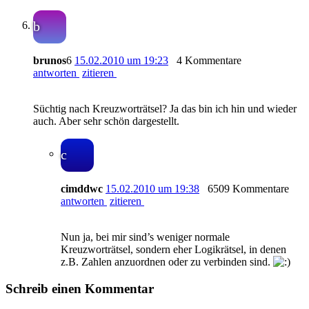
b
brunos
6
15.02.2010 um 19:23
4 Kommentare
antworten
zitieren
Süchtig nach Kreuzworträtsel? Ja das bin ich hin und wieder
auch. Aber sehr schön dargestellt.
c
cimddwc
15.02.2010 um 19:38
6509 Kommentare
antworten
zitieren
Nun ja, bei mir sind’s weniger normale
Kreuzworträtsel, sondern eher Logikrätsel, in denen
z.B. Zahlen anzuordnen oder zu verbinden sind.
Schreib einen Kommentar