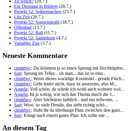
Zu weich?
(29.7.)
Ein Dienstag in Bildern
(28.7.)
Projekt 52: Selbermachen
(25.7.)
Lila Zelt
(20.7.)
Projekt 52: Sonnenstrahl
(18.7.)
Offenbad
(13.7.)
Projekt 52: Ball
(11.7.)
Projekt 52: Sammlung
(4.7.)
Variabler Zug
(3.7.)
Neueste Kommentare
cimddwc
: Du könntest ja so einen Sprung mit Hochhüpfen...
Sari
: Sprung im Teller... oh man... das ist so eine...
cimddwc
: Wenn dieses wacklige Konstrukt - gerade Fläch...
cimddwc
: Geht leider nicht, dazu ist unsereins, also M...
Angela
: Voll schön, da würde ich wohl auch wohnen wol...
Angela
: Ist ja witzig, wie sich das Thema durch die J...
cimddwc
: Aber höchstens farblich - und nur teilweise, ...
Sari
: Wow, so viele Details, das sieht richtig schö...
cimddwc
: Habt ihr da überhaupt Platz zwischen den ganz...
Sari
: Klingt nach einem guten Plan. Ich sollte mir ...
An diesem Tag