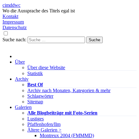
cimddwc
Wo die Aussprache des Titels egal ist
Kontakt
Impressum
Datenschutz
Suche nach:
Über
Über diese Website
Statistik
Archiv
Best Of
Archiv nach Monaten, Kategorien & mehr
Schlagwörter
Sitemap
Galerien
Alle Blogbeiträge mit Foto-Serien
Lustiges
Pfaffenhofen/Ilm
Ältere Galerien >
Montreux 2004 (FMMMD)