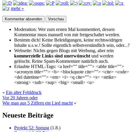
mehr »
Moderation:
Wer zum ersten Mal kommentiert, dessen
Kommentar muss manuell von mir freigeschaltet werden.
Benimm dich!
Keine Beleidigungen, keine rechtswidrigen
Inhalte u.s.w.! Sollte eigentlich selbst­verständlich sein, oder...?
Webseite:
Nichts gegen Blogs mit Werbung, aber rein
kommerzielle Links sind unerwünscht
und werden
gelöscht. Reine Spam-Kommentare natürlich auch.
Erlaubte HTML-Tags:
<a href="" title=""> <abbr title="">
<acronym title=""> <b> <blockquote cite=""> <cite> <code>
<del datetime=""> <em> <i> <q cite=""> <s> <strike>
<strong> <sub> <sup> <big> <small> <u>
«
Ein alter Fehldruck
Vor 20 Jahren oder
Wie man aus 5 Ziffern ein Lied macht
»
Neueste Beiträge
Projekt 52: Sprung
(1.8.)