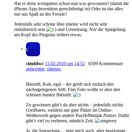
Hat er denn wenigstens schon mal was gewonnen? (damit die
iPhone-App-Investition gerechtfertigt ist) Oder ist das alles
nur aus Spaß an der Freude?
Jedenfalls sehr schöne Idee (meine wird nicht sehr
einfallsreich sein
) und Umsetzung. Nur die Spiegelung
am Kopf des Pinguins irritiert etwas.
c
cimddwc
11.02.2010 um 14:52
6509 Kommentare
antworten
zitieren
Bleistift, Kuli, egal – der greift sich einfach den
nächstgelegenen Stift. Fürs Foto wollte er aber den
schönen bunten Bleistift.
Zu gewinnen gibt’s da aber nichts – jedenfalls nichts
Greifbares, sondern nur gute Plätze im Online-
Wettbewerb gegen andere PuzzleManiak-Nutzer. Dafür
gibt’s viel zu verlieren, nämlich Zeit.
Ja, die Spiegelung… stört mich auch, aber heutzutage