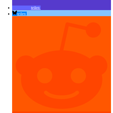
teilen
teilen