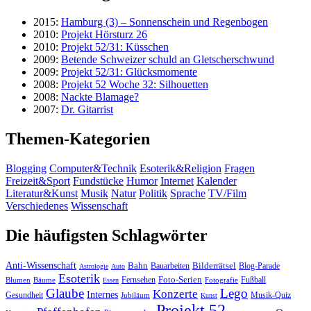
2015:
Hamburg (3) – Sonnenschein und Regenbogen
2010:
Projekt Hörsturz 26
2010:
Projekt 52/31: Küsschen
2009:
Betende Schweizer schuld an Gletscherschwund
2009:
Projekt 52/31: Glücksmomente
2008:
Projekt 52 Woche 32: Silhouetten
2008:
Nackte Blamage?
2007:
Dr. Gitarrist
Themen-Kategorien
Blogging
Computer&Technik
Esoterik&Religion
Fragen
Freizeit&Sport
Fundstücke
Humor
Internet
Kalender
Literatur&Kunst
Musik
Natur
Politik
Sprache
TV/Film
Verschiedenes
Wissenschaft
Die häufigsten Schlagwörter
Anti-Wissenschaft
Bahn
Bauarbeiten
Bilderrätsel
Blog-Parade
Astrologie
Auto
Esoterik
Fernsehen
Foto-Serien
Fußball
Blumen
Bäume
Essen
Fotografie
Glaube
Lego
Konzerte
Internes
Gesundheit
Jubiläum
Musik-Quiz
Kunst
Projekt 52