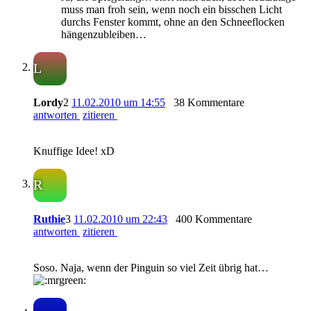
muss man froh sein, wenn noch ein bisschen Licht
durchs Fenster kommt, ohne an den Schneeflocken
hängenzubleiben…
L
Lordy
2
11.02.2010 um 14:55
38 Kommentare
antworten
zitieren
Knuffige Idee! xD
R
Ruthie
3
11.02.2010 um 22:43
400 Kommentare
antworten
zitieren
Soso. Naja, wenn der Pinguin so viel Zeit übrig hat…