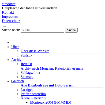
cimddwc
Hauptsache der Inhalt ist verständlich
Kontakt
Impressum
Datenschutz
Suche nach:
Über
Über diese Website
Statistik
Archiv
Best Of
Archiv nach Monaten, Kategorien & mehr
Schlagwörter
Sitemap
Galerien
Alle Blogbeiträge mit Foto-Serien
Lustiges
Pfaffenhofen/Ilm
Ältere Galerien >
Montreux 2004 (FMMMD)