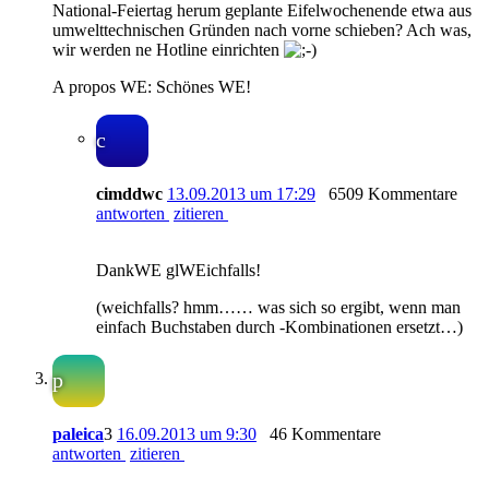
National-Feiertag herum geplante Eifelwochenende etwa aus
umwelttechnischen Gründen nach vorne schieben? Ach was,
wir werden ne Hotline einrichten
A propos WE: Schönes WE!
c
cimddwc
13.09.2013 um 17:29
6509 Kommentare
antworten
zitieren
DankWE glWEichfalls!
(weichfalls? hmm…… was sich so ergibt, wenn man
einfach Buchstaben durch -Kombinationen ersetzt…)
p
paleica
3
16.09.2013 um 9:30
46 Kommentare
antworten
zitieren