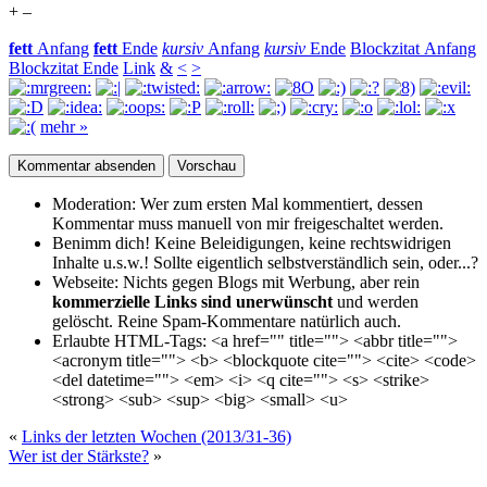
+
–
fett
Anfang
fett
Ende
kursiv
Anfang
kursiv
Ende
Blockzitat Anfang
Blockzitat Ende
Link
&
<
>
mehr »
Moderation:
Wer zum ersten Mal kommentiert, dessen
Kommentar muss manuell von mir freigeschaltet werden.
Benimm dich!
Keine Beleidigungen, keine rechtswidrigen
Inhalte u.s.w.! Sollte eigentlich selbst­verständlich sein, oder...?
Webseite:
Nichts gegen Blogs mit Werbung, aber rein
kommerzielle Links sind unerwünscht
und werden
gelöscht. Reine Spam-Kommentare natürlich auch.
Erlaubte HTML-Tags:
<a href="" title=""> <abbr title="">
<acronym title=""> <b> <blockquote cite=""> <cite> <code>
<del datetime=""> <em> <i> <q cite=""> <s> <strike>
<strong> <sub> <sup> <big> <small> <u>
«
Links der letzten Wochen (2013/31-36)
Wer ist der Stärkste?
»