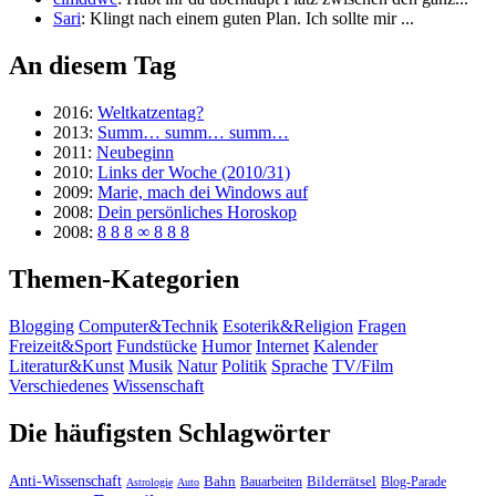
Sari
: Klingt nach einem guten Plan. Ich sollte mir ...
An diesem Tag
2016:
Weltkatzentag?
2013:
Summ… summ… summ…
2011:
Neubeginn
2010:
Links der Woche (2010/31)
2009:
Marie, mach dei Windows auf
2008:
Dein persönliches Horoskop
2008:
8 8 8 ∞ 8 8 8
Themen-Kategorien
Blogging
Computer&Technik
Esoterik&Religion
Fragen
Freizeit&Sport
Fundstücke
Humor
Internet
Kalender
Literatur&Kunst
Musik
Natur
Politik
Sprache
TV/Film
Verschiedenes
Wissenschaft
Die häufigsten Schlagwörter
Anti-Wissenschaft
Bahn
Bauarbeiten
Bilderrätsel
Blog-Parade
Astrologie
Auto