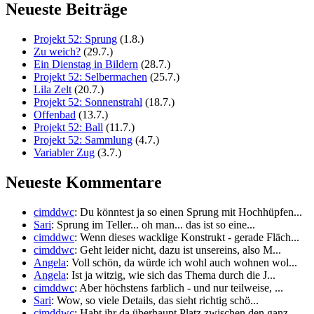
Neueste Beiträge
Projekt 52: Sprung
(1.8.)
Zu weich?
(29.7.)
Ein Dienstag in Bildern
(28.7.)
Projekt 52: Selbermachen
(25.7.)
Lila Zelt
(20.7.)
Projekt 52: Sonnenstrahl
(18.7.)
Offenbad
(13.7.)
Projekt 52: Ball
(11.7.)
Projekt 52: Sammlung
(4.7.)
Variabler Zug
(3.7.)
Neueste Kommentare
cimddwc
: Du könntest ja so einen Sprung mit Hochhüpfen...
Sari
: Sprung im Teller... oh man... das ist so eine...
cimddwc
: Wenn dieses wacklige Konstrukt - gerade Fläch...
cimddwc
: Geht leider nicht, dazu ist unsereins, also M...
Angela
: Voll schön, da würde ich wohl auch wohnen wol...
Angela
: Ist ja witzig, wie sich das Thema durch die J...
cimddwc
: Aber höchstens farblich - und nur teilweise, ...
Sari
: Wow, so viele Details, das sieht richtig schö...
cimddwc
: Habt ihr da überhaupt Platz zwischen den ganz...