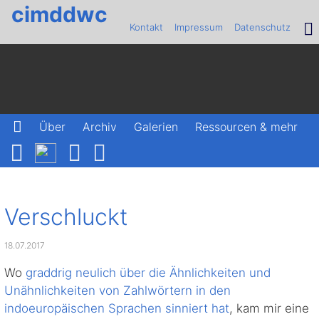
cimddwc
Kontakt
Impressum
Datenschutz
Über
Archiv
Galerien
Ressourcen & mehr
Verschluckt
18.07.2017
Wo
graddrig neulich über die Ähnlichkeiten und
Unähnlichkeiten von Zahlwörtern in den
indoeuropäischen Sprachen sinniert hat
, kam mir eine