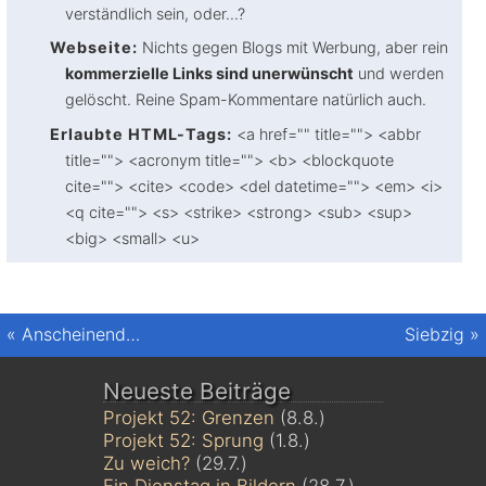
verständlich sein, oder...?
Webseite:
Nichts gegen Blogs mit Werbung, aber rein
kommerzielle Links sind unerwünscht
und werden
gelöscht. Reine Spam-Kommentare natürlich auch.
Erlaubte HTML-Tags:
<a href="" title=""> <abbr
title=""> <acronym title=""> <b> <blockquote
cite=""> <cite> <code> <del datetime=""> <em> <i>
<q cite=""> <s> <strike> <strong> <sub> <sup>
<big> <small> <u>
«
Anscheinend…
Siebzig
»
Neueste Beiträge
Projekt 52: Grenzen
(8.8.)
Projekt 52: Sprung
(1.8.)
Zu weich?
(29.7.)
Ein Dienstag in Bildern
(28.7.)