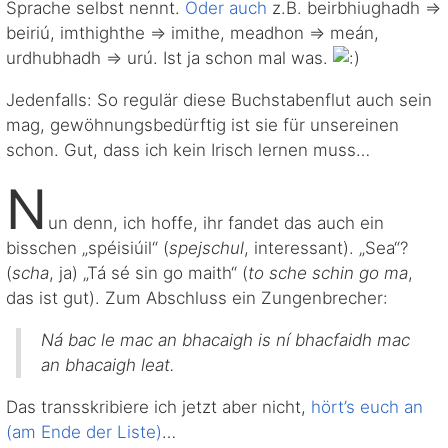
Sprache selbst nennt.
Oder
auch
z.B. beirbhiughadh ⇒
beiriú, imthighthe ⇒ imithe, meadhon ⇒ meán,
urdhubhadh ⇒ urú. Ist ja schon mal was.
Jedenfalls: So regulär diese Buchstabenflut auch sein
mag, gewöhnungsbedürftig ist sie für unsereinen
schon. Gut, dass ich kein Irisch lernen muss…
N
un denn, ich hoffe, ihr fandet das auch ein
bisschen „spéisiúil“ (
spejschul
, interessant). „Sea“?
(
scha
, ja) „Tá sé sin go maith“ (
to sche schin go ma
,
das ist gut). Zum Abschluss ein Zungenbrecher:
Ná bac le mac an bhacaigh is ní bhacfaidh mac
an bhacaigh leat.
Das transskribiere ich jetzt aber nicht,
hört’s euch an
(am Ende der Liste)
…