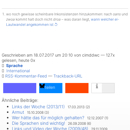
wo noch gewisse scheinbare Inkonsistenzen hinzukommen: nach
oans
und
zwoa
kommt halt doch nicht
droa
– was daran liegt,
wann welcher
ei
-
Lautwandel angekommen ist
↺
Geschrieben am 18.07.2017 um 20:10 von cimddwc — 127x
gelesen, heute 0x
Sprache
International
RSS-Kommentar-Feed
—
Trackback-URL
teilen
Ähnliche Beiträge:
teilen
Links der Woche (2013/11)
17.03.2013 (2)
teilen
Armut
15.10.2008 (3)
Wer hätte das für möglich gehalten?
12.12.2007 (1)
Die Sprachen sind wichtig!
26.09.2008 (6)
Links und Video der Woche (2009/48)
29.11.2009