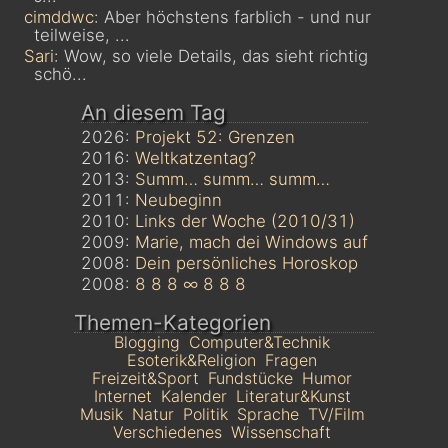
cimddwc
: Aber höchstens farblich - und nur
teilweise, ...
Sari
: Wow, so viele Details, das sieht richtig
schö...
An diesem Tag
2026:
Projekt 52: Grenzen
2016:
Weltkatzentag?
2013:
Summ… summ… summ…
2011:
Neubeginn
2010:
Links der Woche (2010/31)
2009:
Marie, mach dei Windows auf
2008:
Dein persönliches Horoskop
2008:
8 8 8 ∞ 8 8 8
Themen-Kategorien
Blogging
Computer&Technik
Esoterik&Religion
Fragen
Freizeit&Sport
Fundstücke
Humor
Internet
Kalender
Literatur&Kunst
Musik
Natur
Politik
Sprache
TV/Film
Verschiedenes
Wissenschaft