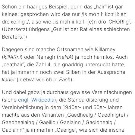
Schon ein haariges Beispiel, denn das „hair“ ist gar
keines: gesprochen wird das nur /is mɑh iː koːrˈlʲiː ən
droˈxoːrligʲ./, also wie „is mah ii korli (e)n dro-CHORlig“.
(Übersetzt übrigens „Gut ist der Rat eines schlechten
Beraters.“)
Dagegen sind manche Ortsnamen wie Killarney
(
killARni
) oder Nenagh (
neNA
) ja noch harmlos. Auch
„ceathair“, die Zahl 4, die gnaddrig untersucht hatte,
hat ja immerhin noch zwei Silben in der Aussprache
kaher
(h etwa wie ch in
Fach
).
Und dabei gab’s ja durchaus gewisse Vereinfachungen
(siehe
engl. Wikipedia
), die Standardisierung und
Vereinheitlichung in dern 1940er- und 50er-Jahren
machte aus den Varianten „Gaedhealg / Gaedhilg(e) /
Gaedhealaing / Gaeilic / Gaelainn / Gaoidhealg /
Gaolainn“ ja immerhin „Gaeilge“, wie sich die irische