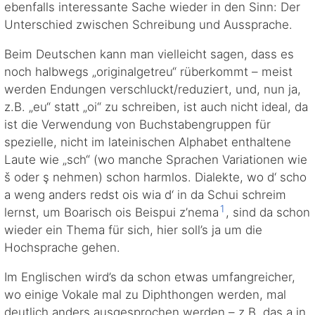
ebenfalls interessante Sache wieder in den Sinn: Der
Unterschied zwischen Schreibung und Aussprache.
Beim Deutschen kann man vielleicht sagen, dass es
noch halbwegs „originalgetreu“ rüberkommt – meist
werden Endungen verschluckt/reduziert, und, nun ja,
z.B. „eu“ statt „oi“ zu schreiben, ist auch nicht ideal, da
ist die Verwendung von Buchstabengruppen für
spezielle, nicht im lateinischen Alphabet enthaltene
Laute wie „sch“ (wo manche Sprachen Variationen wie
š oder ş nehmen) schon harmlos. Dialekte, wo d‘ scho
a weng anders redst ois wia d‘ in da Schui schreim
1
lernst, um Boarisch ois Beispui z’nema
, sind da schon
wieder ein Thema für sich, hier soll’s ja um die
Hochsprache gehen.
Im Englischen wird’s da schon etwas umfangreicher,
wo einige Vokale mal zu Diphthongen werden, mal
deutlich anders ausgesprochen werden – z.B. das a in