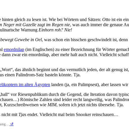
hinten gleich zu lesen ist. Wie bei Wörtern und Sätzen:
Otto
ist ein ei
n Neger mit Gazelle zagt im Regen nie
, was auch immer die genaue Aus
 kulinarische Warnung
Einhorn roh? Nie!
 bewegt Gewebe in Oel
, was schon ein bisschen geschwindelt ist, denn
mal
emordnilap
(im Englischen) zu einer Bezeichnung für Wörter gemacht,
re dann zwar ein emordnilap, aber mehr halt auch nicht. Vielleicht schaf
ort“, das ähnlich beginnt und das vermutlich jeden, der alt genug ist,
aus einen Palindrom-Satz basteln könnte. Tja.
likoptern im alten Ägypten
landen (ja, ein Palimpsest), aber lassen wir 
„ball“ vor Riesenpublikum durch die Gegend, die Iteration davon typi
nschauen…) Römische Zahlen sind leider recht langweilig, was Palindrom
ert, Kurzschreibweisen wie
MIM
, sofern ich jetzt nichts übersehe. Tja.
s nicht mit
Tja
s endet. Vielleicht mal beim Snooker reinschauen…
ndung…
↺