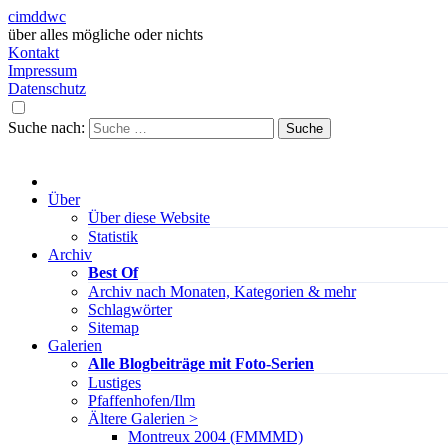
cimddwc
über alles mögliche oder nichts
Kontakt
Impressum
Datenschutz
Suche nach:
Über
Über diese Website
Statistik
Archiv
Best Of
Archiv nach Monaten, Kategorien & mehr
Schlagwörter
Sitemap
Galerien
Alle Blogbeiträge mit Foto-Serien
Lustiges
Pfaffenhofen/Ilm
Ältere Galerien >
Montreux 2004 (FMMMD)