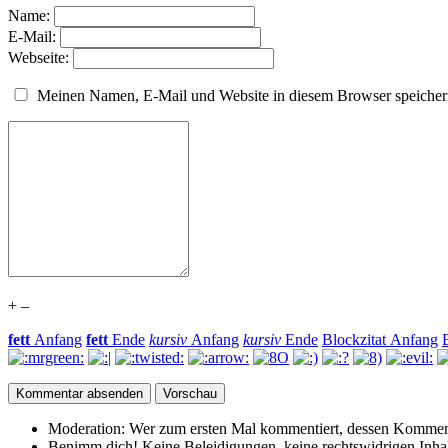
Name:
E-Mail:
Webseite:
Meinen Namen, E-Mail und Website in diesem Browser speichern
+
–
fett
Anfang
fett
Ende
kursiv
Anfang
kursiv
Ende
Blockzitat Anfang
Moderation:
Wer zum ersten Mal kommentiert, dessen Kommenta
Benimm dich!
Keine Beleidigungen, keine rechtswidrigen Inhalte 