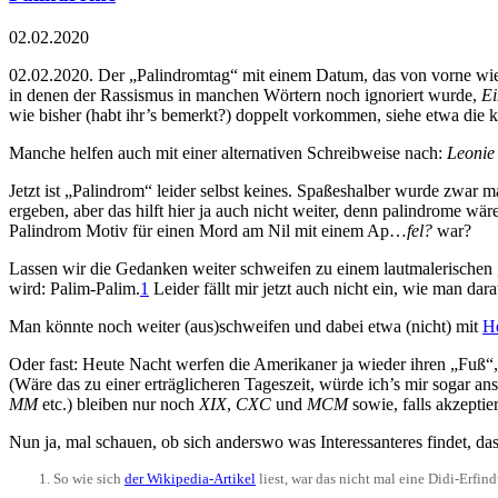
02.02.2020
02.02.2020. Der „Palindromtag“ mit einem Datum, das von vorne wie 
in denen der Rassismus in manchen Wörtern noch ignoriert wurde,
Ei
wie bisher (habt ihr’s bemerkt?) doppelt vorkommen, siehe etwa die
Manche helfen auch mit einer alternativen Schreibweise nach:
Leonie
Jetzt ist „Palindrom“ leider selbst keines. Spaßeshalber wurde zwar 
ergeben, aber das hilft hier ja auch nicht weiter, denn palindrome wä
Palindrom Motiv für einen Mord am Nil mit einem Ap…
fel?
war?
Lassen wir die Gedanken weiter schweifen zu einem lautmalerischen „W
wird: Palim-Palim.
1
Leider fällt mir jetzt auch nicht ein, wie man dar
Man könnte noch weiter (aus)schweifen und dabei etwa (nicht) mit
He
Oder fast: Heute Nacht werfen die Amerikaner ja wieder ihren „Fuß“
(Wäre das zu einer erträglicheren Tageszeit, würde ich’s mir sogar a
MM
etc.) bleiben nur noch
XIX
,
CXC
und
MCM
sowie, falls akzepti
Nun ja, mal schauen, ob sich anderswo was Interessanteres findet, da
So wie sich
der Wikipedia-Artikel
liest, war das nicht mal eine Didi-Erfi