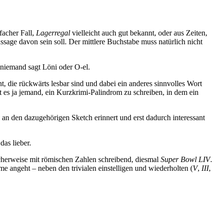
nfacher Fall,
Lagerregal
vielleicht auch gut bekannt, oder aus Zeiten,
sage davon sein soll. Der mittlere Buchstabe muss natürlich nicht
 niemand sagt Löni oder O-el.
 die rückwärts lesbar sind und dabei ein anderes sinnvolles Wort
ft es ja jemand, ein Kurzkrimi-Palindrom zu schreiben, in dem ein
 an den dazugehörigen Sketch erinnert und erst dadurch interessant
das lieber.
scherweise mit römischen Zahlen schreibend, diesmal
Super Bowl LIV
.
e angeht – neben den trivialen einstelligen und wiederholten (
V
,
III
,