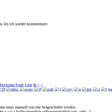
, bis ich wieder kommentiere.
Blockzitat Ende
Link
&
<
>
me
r muss manuell von mir freigeschaltet werden.
u.s.w.! Sollte eigentlich selbst­verständlich sein, oder...?