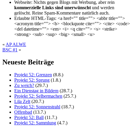
Webseite:
Nichts gegen Blogs mit Werbung, aber rein
kommerzielle Links sind unerwünscht
und werden
gelöscht. Reine Spam-Kommentare natürlich auch.
Erlaubte HTML-Tags:
<a href="" title=""> <abbr title="">
<acronym title=""> <b> <blockquote cite=""> <cite> <code>
<del datetime=""> <em> <i> <q cite=""> <s> <strike>
<strong> <sub> <sup> <big> <small> <u>
«
AP ALWE
BSC #1
»
Neueste Beiträge
Projekt 52: Grenzen
(8.8.)
Projekt 52: Sprung
(1.8.)
Zu weich?
(29.7.)
Ein Dienstag in Bildern
(28.7.)
Projekt 52: Selbermachen
(25.7.)
Lila Zelt
(20.7.)
Projekt 52: Sonnenstrahl
(18.7.)
Offenbad
(13.7.)
Projekt 52: Ball
(11.7.)
Projekt 52: Sammlung
(4.7.)