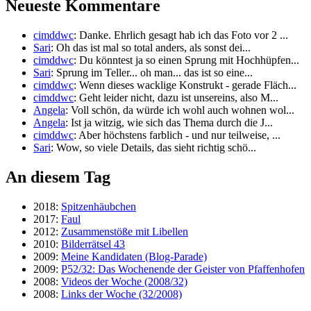
Neueste Kommentare
cimddwc
: Danke. Ehrlich gesagt hab ich das Foto vor 2 ...
Sari
: Oh das ist mal so total anders, als sonst dei...
cimddwc
: Du könntest ja so einen Sprung mit Hochhüpfen...
Sari
: Sprung im Teller... oh man... das ist so eine...
cimddwc
: Wenn dieses wacklige Konstrukt - gerade Fläch...
cimddwc
: Geht leider nicht, dazu ist unsereins, also M...
Angela
: Voll schön, da würde ich wohl auch wohnen wol...
Angela
: Ist ja witzig, wie sich das Thema durch die J...
cimddwc
: Aber höchstens farblich - und nur teilweise, ...
Sari
: Wow, so viele Details, das sieht richtig schö...
An diesem Tag
2018:
Spitzenhäubchen
2017:
Faul
2012:
Zusammenstöße mit Libellen
2010:
Bilderrätsel 43
2009:
Meine Kandidaten (Blog-Parade)
2009:
P52/32: Das Wochenende der Geister von Pfaffenhofen
2008:
Videos der Woche (2008/32)
2008:
Links der Woche (32/2008)