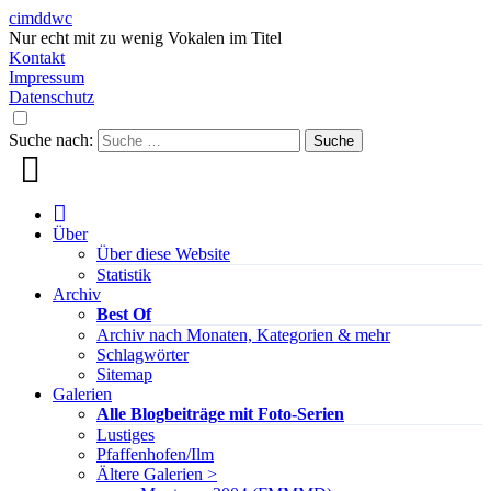
cimddwc
Nur echt mit zu wenig Vokalen im Titel
Kontakt
Impressum
Datenschutz
Suche nach:
Über
Über diese Website
Statistik
Archiv
Best Of
Archiv nach Monaten, Kategorien & mehr
Schlagwörter
Sitemap
Galerien
Alle Blogbeiträge mit Foto-Serien
Lustiges
Pfaffenhofen/Ilm
Ältere Galerien >