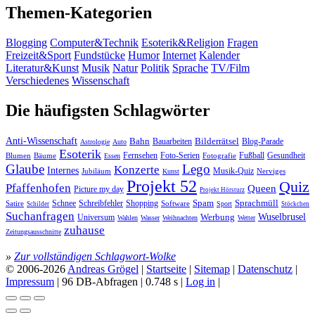
Themen-Kategorien
Blogging
Computer&Technik
Esoterik&Religion
Fragen
Freizeit&Sport
Fundstücke
Humor
Internet
Kalender
Literatur&Kunst
Musik
Natur
Politik
Sprache
TV/Film
Verschiedenes
Wissenschaft
Die häufigsten Schlagwörter
Anti-Wissenschaft
Bahn
Bauarbeiten
Bilderrätsel
Blog-Parade
Astrologie
Auto
Esoterik
Fernsehen
Foto-Serien
Fußball
Gesundheit
Blumen
Bäume
Essen
Fotografie
Glaube
Lego
Konzerte
Internes
Jubiläum
Musik-Quiz
Nerviges
Kunst
Projekt 52
Quiz
Pfaffenhofen
Queen
Picture my day
Projekt Hörsturz
Sprachmüll
Spam
Satire
Schnee
Schreibfehler
Shopping
Software
Sport
Schilder
Stöckchen
Suchanfragen
Wuselbrusel
Universum
Werbung
Wahlen
Wasser
Weihnachten
Wetter
zuhause
Zeitungsausschnitte
»
Zur vollständigen Schlagwort-Wolke
© 2006-2026
Andreas Grögel
|
Startseite
|
Sitemap
|
Datenschutz
|
Impressum
| 96 DB-Abfragen | 0.748 s |
Log in
|