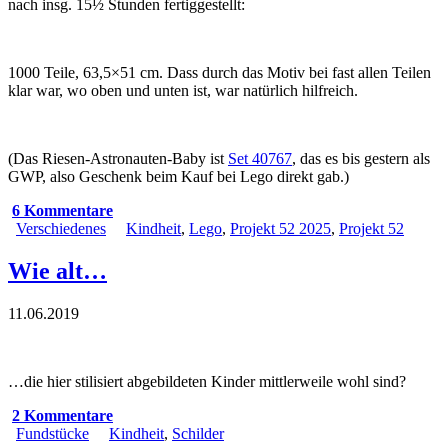
nach insg. 15½ Stunden fertiggestellt:
1000 Teile, 63,5×51 cm. Dass durch das Motiv bei fast allen Teilen
klar war, wo oben und unten ist, war natürlich hilfreich.
(Das Riesen-Astronauten-Baby ist
Set 40767
, das es bis gestern als
GWP, also Geschenk beim Kauf bei Lego direkt gab.)
6 Kommentare
Verschiedenes
Kindheit
,
Lego
,
Projekt 52 2025
,
Projekt 52
Wie alt…
11.06.2019
…die hier stilisiert abgebildeten Kinder mittlerweile wohl sind?
2 Kommentare
Fundstücke
Kindheit
,
Schilder