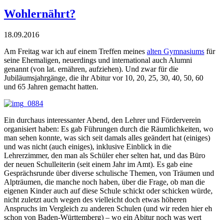
Wohlernährt?
18.09.2016
Am Freitag war ich auf einem Treffen meines
alten Gymnasiums
für
seine Ehemaligen, neuerdings und international auch Alumni
genannt (von lat. ernähren, aufziehen). Und zwar für die
Jubiläumsjahrgänge, die ihr Abitur vor 10, 20, 25, 30, 40, 50, 60
und 65 Jahren gemacht hatten.
Ein durchaus interessanter Abend, den Lehrer und Förderverein
organisiert haben: Es gab Führungen durch die Räumlichkeiten, wo
man sehen konnte, was sich seit damals alles geändert hat (einiges)
und was nicht (auch einiges), inklusive Einblick in die
Lehrerzimmer, den man als Schüler eher selten hat, und das Büro
der neuen Schulleiterin (seit einem Jahr im Amt). Es gab eine
Gesprächsrunde über diverse schulische Themen, von Träumen und
Alpträumen, die manche noch haben, über die Frage, ob man die
eigenen Kinder auch auf diese Schule schickt oder schicken würde,
nicht zuletzt auch wegen des vielleicht doch etwas höheren
Anspruchs im Vergleich zu anderen Schulen (und wir reden hier eh
schon von Baden-Württemberg) – wo ein Abitur noch was wert