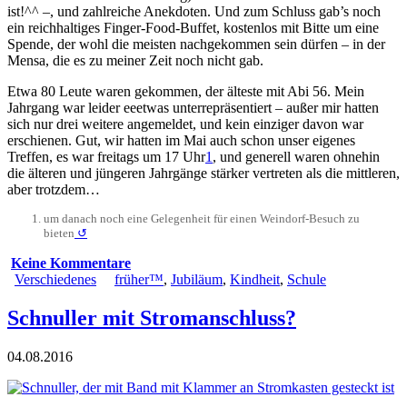
ist!^^ –, und zahlreiche Anekdoten. Und zum Schluss gab’s noch
ein reichhaltiges Finger-Food-Buffet, kostenlos mit Bitte um eine
Spende, der wohl die meisten nachgekommen sein dürfen – in der
Mensa, die es zu meiner Zeit noch nicht gab.
Etwa 80 Leute waren gekommen, der älteste mit Abi 56. Mein
Jahrgang war leider eeetwas unterrepräsentiert – außer mir hatten
sich nur drei weitere angemeldet, und kein einziger davon war
erschienen. Gut, wir hatten im Mai auch schon unser eigenes
Treffen, es war freitags um 17 Uhr
1
, und generell waren ohnehin
die älteren und jüngeren Jahrgänge stärker vertreten als die mittleren,
aber trotzdem…
um danach noch eine Gelegenheit für einen Weindorf-Besuch zu
bieten
↺
Keine Kommentare
Verschiedenes
früher™
,
Jubiläum
,
Kindheit
,
Schule
Schnuller mit Stromanschluss?
04.08.2016