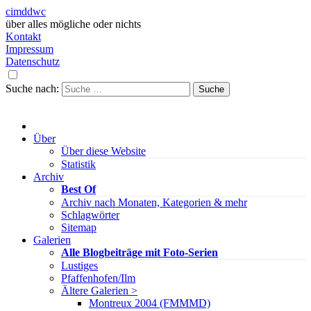
cimddwc
über alles mögliche oder nichts
Kontakt
Impressum
Datenschutz
Suche nach:
Über
Über diese Website
Statistik
Archiv
Best Of
Archiv nach Monaten, Kategorien & mehr
Schlagwörter
Sitemap
Galerien
Alle Blogbeiträge mit Foto-Serien
Lustiges
Pfaffenhofen/Ilm
Ältere Galerien >
Montreux 2004 (FMMMD)