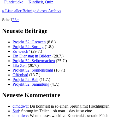
Fundstücke
Kindheit
,
Quiz
» Liste aller Beiträge dieses Archivs
Seite
1
2
3
>
Neueste Beiträge
Projekt 52: Grenzen
(8.8.)
Projekt 52: Sprung
(1.8.)
Zu weich?
(29.7.)
Ein Dienstag in Bildern
(28.7.)
Projekt 52: Selbermachen
(25.7.)
Lila Zelt
(20.7.)
Projekt 52: Sonnenstrahl
(18.7.)
Offenbad
(13.7.)
Projekt 52: Ball
(11.7.)
Projekt 52: Sammlung
(4.7.)
Neueste Kommentare
cimddwc
: Du könntest ja so einen Sprung mit Hochhüpfen...
Sari
: Sprung im Teller... oh man... das ist so eine...
cimddwc
: Wenn dieses wacklige Konstrukt - gerade Fläch...