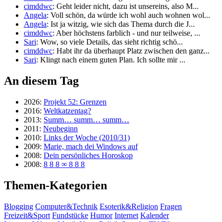
cimddwc
: Geht leider nicht, dazu ist unsereins, also M...
Angela
: Voll schön, da würde ich wohl auch wohnen wol...
Angela
: Ist ja witzig, wie sich das Thema durch die J...
cimddwc
: Aber höchstens farblich - und nur teilweise, ...
Sari
: Wow, so viele Details, das sieht richtig schö...
cimddwc
: Habt ihr da überhaupt Platz zwischen den ganz...
Sari
: Klingt nach einem guten Plan. Ich sollte mir ...
An diesem Tag
2026:
Projekt 52: Grenzen
2016:
Weltkatzentag?
2013:
Summ… summ… summ…
2011:
Neubeginn
2010:
Links der Woche (2010/31)
2009:
Marie, mach dei Windows auf
2008:
Dein persönliches Horoskop
2008:
8 8 8 ∞ 8 8 8
Themen-Kategorien
Blogging
Computer&Technik
Esoterik&Religion
Fragen
Freizeit&Sport
Fundstücke
Humor
Internet
Kalender