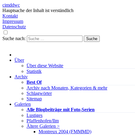
cimddwc
Hauptsache der Inhalt ist verständlich
Kontakt
Impressum
Datenschutz
Suche nach:
Über
Über diese Website
Statistik
Archiv
Best Of
Archiv nach Monaten, Kategorien & mehr
Schlagwörter
Sitemap
Galerien
Alle Blogbeiträge mit Foto-Serien
Lustiges
Pfaffenhofen/Ilm
Ältere Galerien >
Montreux 2004 (FMMMD)