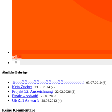
teilen
Ähnliche Beiträge:
TröööÖÖöööÖÖöööÖÖöööÖÖöööööööööt!
03.07.2010 (6)
Kein Zucker
23.06.2024 (2)
Projekt 52: Auszeichnung
22.02.2026 (2)
Finale – ooh-oh!
25.06.2008
GER:ITAs war’s
28.06.2012 (4)
Keine Kommentare