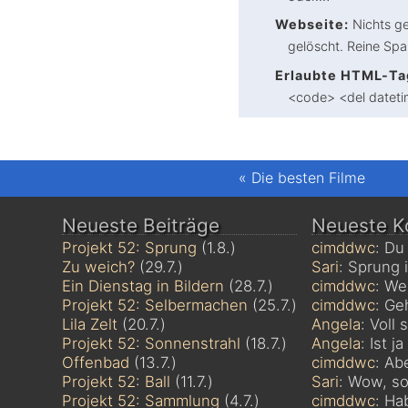
Webseite:
Nichts ge
gelöscht. Reine Sp
Erlaubte HTML-Ta
<code> <del dateti
«
Die besten Filme
Neueste Beiträge
Neueste 
Projekt 52: Sprung
(1.8.)
cimddwc
: Du
Zu weich?
(29.7.)
Sari
: Sprung i
Ein Dienstag in Bildern
(28.7.)
cimddwc
: We
Projekt 52: Selbermachen
(25.7.)
cimddwc
: Ge
Lila Zelt
(20.7.)
Angela
: Voll
Projekt 52: Sonnenstrahl
(18.7.)
Angela
: Ist j
Offenbad
(13.7.)
cimddwc
: Ab
Projekt 52: Ball
(11.7.)
Sari
: Wow, so 
Projekt 52: Sammlung
(4.7.)
cimddwc
: Ha