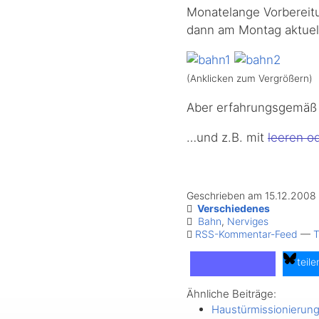
Monatelange Vorbereitun
dann am Montag aktuell
(Anklicken zum Vergrößern)
Aber erfahrungsgemäß 
…und z.B. mit
leeren o
Geschrieben am 15.12.2008
Verschiedenes
Bahn
,
Nerviges
RSS-Kommentar-Feed
—
T
teile
Ähnliche Beiträge:
teilen
Haustürmissionierun