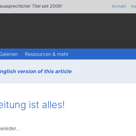
aussprechlicher Titel seit 2006!
Kontakt
Im
Galerien
Ressourcen & mehr
glish version of this article
tung ist alles!
 wieder…