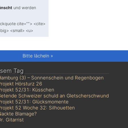
ünscht
und werden
ockquote cite=""> <cite>
<big> <small> <u>
Bitte lächeln
»
esem Tag
Hamburg (3) – Sonnenschein und Regenbogen
rojekt Hörsturz 26
Projekt 52/31: Küsschen
Betende Schweizer schuld an Gletscherschwund
Projekt 52/31: Glücksmomente
rojekt 52 Woche 32: Silhouetten
Nackte Blamage?
r. Gitarrist