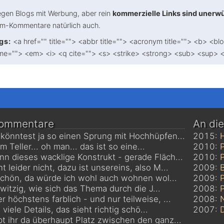
gen Blogs mit Werbung, aber rein
kommerzielle Links sind unerw
am-Kommentare natürlich auch.
gs:
<a href="" title=""> <abbr title=""> <acronym title=""> <b> <bl
me=""> <em> <i> <q cite=""> <s> <strike> <strong> <sub> <sup> 
Kommentare
An di
 könntest ja so einen Sprung mit Hochhüpfen...
2015:
m Teller... oh man... das ist so eine...
2010:
P
nn dieses wacklige Konstrukt - gerade Fläch...
2010:
ht leider nicht, dazu ist unsereins, also M...
2009:
 schön, da würde ich wohl auch wohnen wol...
2009:
a witzig, wie sich das Thema durch die J...
2008:
P
er höchstens farblich - und nur teilweise, ...
2008:
viele Details, das sieht richtig schö...
2007:
D
bt ihr da überhaupt Platz zwischen den ganz...