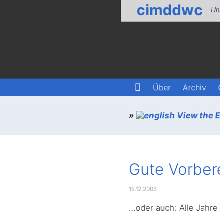
cimddwc
Un
Über
Archiv
»
View the En
Gute Vorberei
15.12.2008
…oder auch: Alle Jahre