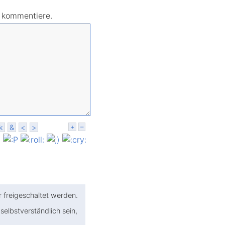
r kommentiere.
k
&
<
>
+
–
freigeschaltet werden.
selbst­verständlich sein,