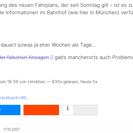
g des neuen Fahrplans, der seit Sonntag gilt – ist es zu
e Informationen im Bahnhof (wie hier in München) verfü
dauert sowas ja eher Wochen als Tage…
der falschen Ansagen
gab’s mancherorts auch Problem
 um 19:39 von cimddwc — 830x gelesen, heute 0x
rackback-URL
n
g
17.10.2007