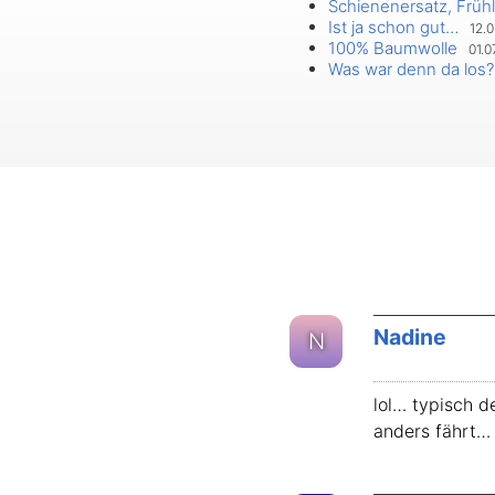
Schienenersatz, Früh
Ist ja schon gut…
12.0
100% Baumwolle
01.07
Was war denn da los?
Nadine
N
lol… typisch 
anders fährt… 