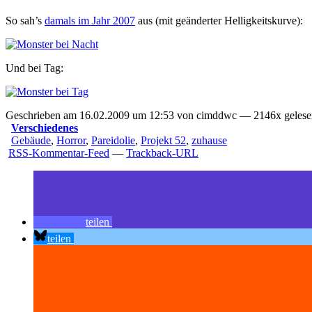
So sah’s
damals im Jahr 2007
aus (mit geänderter Helligkeitskurve):
Und bei Tag:
Geschrieben am 16.02.2009 um 12:53 von cimddwc — 2146x gelesen
Verschiedenes
Gebäude
,
Horror
,
Pareidolie
,
Projekt 52
,
zuhause
RSS-Kommentar-Feed
—
Trackback-URL
teilen
teilen