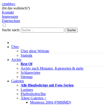
cimddwc
(Ist das walisisch?)
Kontakt
Impressum
Datenschutz
Suche nach:
Über
Über diese Website
Statistik
Archiv
Best Of
Archiv nach Monaten, Kategorien & mehr
Schlagwörter
Sitemap
Galerien
Alle Blogbeiträge mit Foto-Serien
Lustiges
Pfaffenhofen/Ilm
Ältere Galerien >
Montreux 2004 (FMMMD)