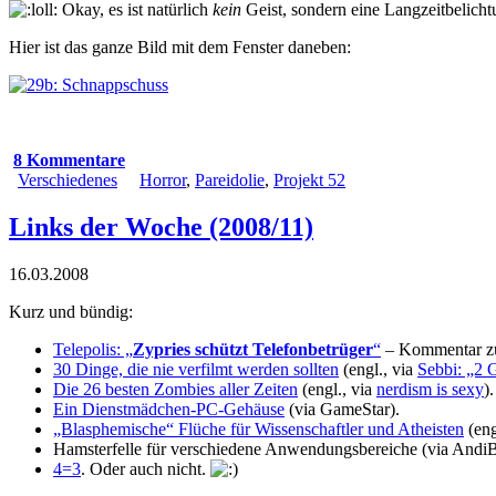
Okay, es ist natürlich
kein
Geist, sondern eine Langzeitbelich
Hier ist das ganze Bild mit dem Fenster daneben:
8 Kommentare
Verschiedenes
Horror
,
Pareidolie
,
Projekt 52
Links der Woche (2008/11)
16.03.2008
Kurz und bündig:
Telepolis: „
Zypries schützt Telefonbetrüger
“
– Kommentar zu
30 Dinge, die nie verfilmt werden sollten
(engl., via
Sebbi: „2 
Die 26 besten Zombies aller Zeiten
(engl., via
nerdism is sexy
).
Ein Dienstmädchen-PC-Gehäuse
(via
GameStar
).
„Blasphemische“ Flüche für Wissenschaftler und Atheisten
(eng
Hamsterfelle für verschiedene Anwendungsbereiche
(via
AndiB
4=3
. Oder auch nicht.