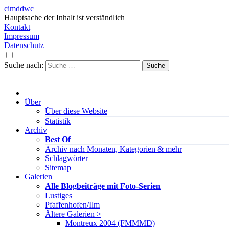
cimddwc
Hauptsache der Inhalt ist verständlich
Kontakt
Impressum
Datenschutz
Suche nach:
Über
Über diese Website
Statistik
Archiv
Best Of
Archiv nach Monaten, Kategorien & mehr
Schlagwörter
Sitemap
Galerien
Alle Blogbeiträge mit Foto-Serien
Lustiges
Pfaffenhofen/Ilm
Ältere Galerien >
Montreux 2004 (FMMMD)