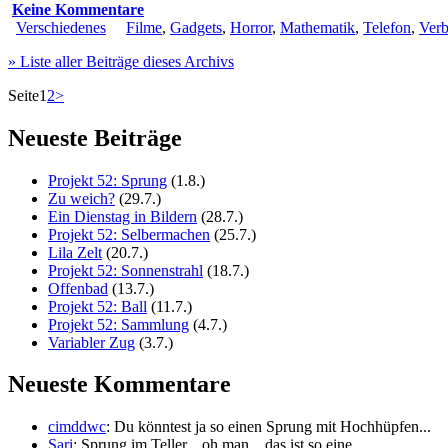
Keine Kommentare
Verschiedenes
Filme
,
Gadgets
,
Horror
,
Mathematik
,
Telefon
,
Verb
» Liste aller Beiträge dieses Archivs
Seite
1
2
>
Neueste Beiträge
Projekt 52: Sprung
(1.8.)
Zu weich?
(29.7.)
Ein Dienstag in Bildern
(28.7.)
Projekt 52: Selbermachen
(25.7.)
Lila Zelt
(20.7.)
Projekt 52: Sonnenstrahl
(18.7.)
Offenbad
(13.7.)
Projekt 52: Ball
(11.7.)
Projekt 52: Sammlung
(4.7.)
Variabler Zug
(3.7.)
Neueste Kommentare
cimddwc
: Du könntest ja so einen Sprung mit Hochhüpfen...
Sari
: Sprung im Teller... oh man... das ist so eine...