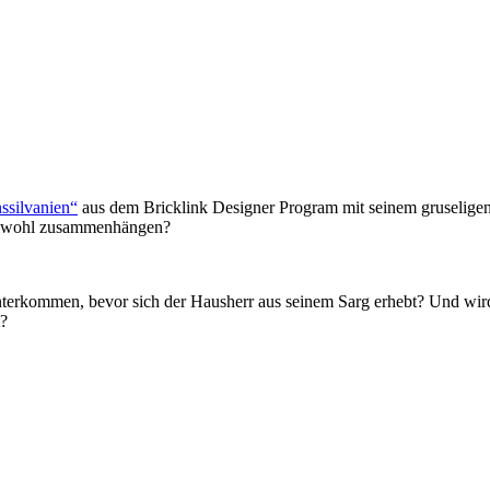
ssilvanien“
aus dem Bricklink Designer Program mit seinem gruseligen V
das wohl zusammenhängen?
nterkommen, bevor sich der Hausherr aus seinem Sarg erhebt? Und wird 
t?