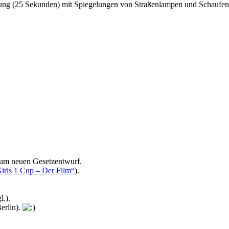
tung (25 Sekunden) mit Spiegelungen von Straßenlampen und Schaufenst
m neuen Gesetzentwurf.
Girls 1 Cup – Der Film“
).
l.).
erlin
).