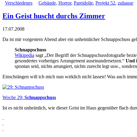
Verschiedenes
Gebäude
,
Horror
,
Pareidolie
,
Projekt 52
,
zuhause
Ein Geist huscht durchs Zimmer
17.07.2008
Da ist mir vorgestern Abend aber ein unheimlicher Schnappschuss 
Schnappschuss
Wikipedia
sagt „Der Begriff der Schnappschussfotografie bezieh
gesondertes vorheriges Arrangement auseinandersetzen.“
Und i
spontan seid, nichts arrangiert, nichts zurecht legt usw., sond
Einschrängen will ich mich nun wirklich nicht lassen! Was auch imme
Woche 29:
Schnappschuss
Ist es nicht unheimlich, wie dieser Geist im Haus gegenüber flach dur
.
.
.