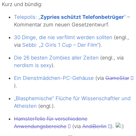
Kurz und bündig:
Telepolis: „
Zypries schützt Telefonbetrüger
“
–
Kommentar zum neuen Gesetzentwurf.
30 Dinge, die nie verfilmt werden sollten
(engl.,
via
Sebbi: „2 Girls 1 Cup – Der Film“
).
Die 26 besten Zombies aller Zeiten
(engl., via
nerdism is sexy
).
Ein Dienstmädchen-PC-Gehäuse
(via
GameStar
).
„Blasphemische“ Flüche für Wissenschaftler und
Atheisten
(engl.).
Hamsterfelle für verschiedene
Anwendungsbereiche
(via
AndiBerlin
).