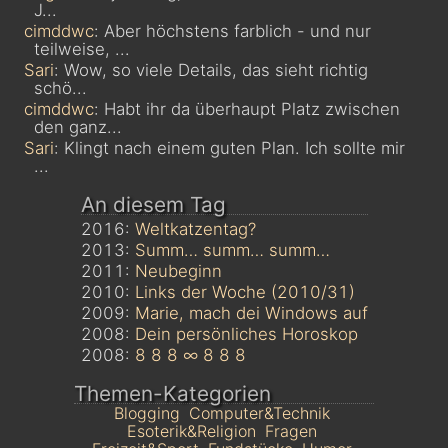
J...
cimddwc
: Aber höchstens farblich - und nur
teilweise, ...
Sari
: Wow, so viele Details, das sieht richtig
schö...
cimddwc
: Habt ihr da überhaupt Platz zwischen
den ganz...
Sari
: Klingt nach einem guten Plan. Ich sollte mir
...
An diesem Tag
2016:
Weltkatzentag?
2013:
Summ… summ… summ…
2011:
Neubeginn
2010:
Links der Woche (2010/31)
2009:
Marie, mach dei Windows auf
2008:
Dein persönliches Horoskop
2008:
8 8 8 ∞ 8 8 8
Themen-Kategorien
Blogging
Computer&Technik
Esoterik&Religion
Fragen