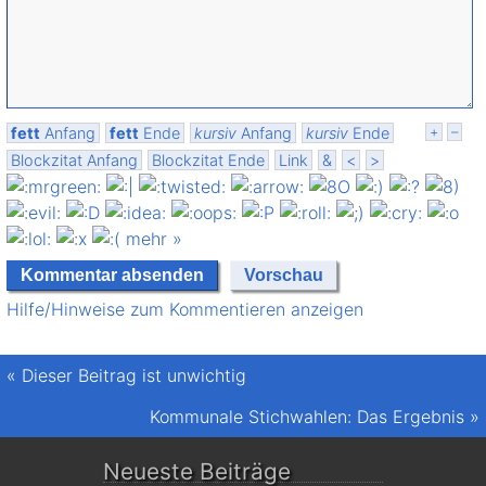
fett
Anfang
fett
Ende
kursiv
Anfang
kursiv
Ende
+
–
Blockzitat Anfang
Blockzitat Ende
Link
&
<
>
mehr »
Hilfe/Hinweise zum Kommentieren anzeigen
«
Dieser Beitrag ist unwichtig
Kommunale Stichwahlen: Das Ergebnis
»
Neueste Beiträge