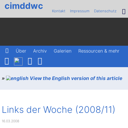
cimddwc
Kontakt
Impressum
Datenschutz
Über
Archiv
Galerien
Ressourcen & mehr
»
View the English version of this article
Links der Woche (2008/11)
16.03.2008