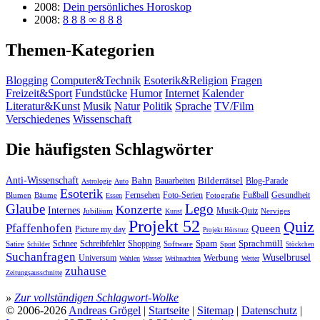
2008:
Dein persönliches Horoskop
2008:
8 8 8 ∞ 8 8 8
Themen-Kategorien
Blogging
Computer&Technik
Esoterik&Religion
Fragen
Freizeit&Sport
Fundstücke
Humor
Internet
Kalender
Literatur&Kunst
Musik
Natur
Politik
Sprache
TV/Film
Verschiedenes
Wissenschaft
Die häufigsten Schlagwörter
Anti-Wissenschaft
Bahn
Bauarbeiten
Bilderrätsel
Blog-Parade
Astrologie
Auto
Esoterik
Fernsehen
Foto-Serien
Fußball
Gesundheit
Blumen
Bäume
Essen
Fotografie
Glaube
Lego
Konzerte
Internes
Jubiläum
Musik-Quiz
Nerviges
Kunst
Projekt 52
Quiz
Pfaffenhofen
Queen
Picture my day
Projekt Hörsturz
Sprachmüll
Spam
Satire
Schnee
Schreibfehler
Shopping
Software
Sport
Schilder
Stöckchen
Suchanfragen
Wuselbrusel
Universum
Werbung
Wahlen
Wasser
Weihnachten
Wetter
zuhause
Zeitungsausschnitte
»
Zur vollständigen Schlagwort-Wolke
© 2006-2026
Andreas Grögel
|
Startseite
|
Sitemap
|
Datenschutz
|