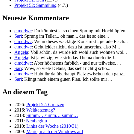
Projekt 52: Sammlung
(4.7.)
Neueste Kommentare
cimddwc
: Du könntest ja so einen Sprung mit Hochhüpfen...
Sari
: Sprung im Teller... oh man... das ist so eine...
cimddwc
: Wenn dieses wacklige Konstrukt - gerade Fläch...
cimddwc
: Geht leider nicht, dazu ist unsereins, also M...
Angela
: Voll schön, da würde ich wohl auch wohnen wol...
Angela
: Ist ja witzig, wie sich das Thema durch die J...
cimddwc
: Aber höchstens farblich - und nur teilweise, ...
Sari
: Wow, so viele Details, das sieht richtig schö...
cimddwc
: Habt ihr da überhaupt Platz zwischen den ganz...
Sari
: Klingt nach einem guten Plan. Ich sollte mir ...
An diesem Tag
2026:
Projekt 52: Grenzen
2016:
Weltkatzentag?
2013:
Summ… summ… summ…
2011:
Neubeginn
2010:
Links der Woche (2010/31)
2009:
Marie, mach dei Windows auf