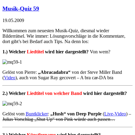
Musik-Quiz 59
19.05.2009
Willkommen zum neuesten Musik-Quiz, diesmal wieder
Bilderrätsel. Wie immer: Lösungsvorschläge in die Kommentare,
dort gibt’s bei Bedarf auch Tips. Na denn los:
1.) Welcher
Liedtitel
wird hier dargestellt?
Von wem?
Gelöst von Pierre:
„Abracadabra“
von der Steve Miller Band
(
Video
), auch von Sugar Ray gecovert – A bra ca
r
-DA bra
2.) Welcher
Liedtitel von welcher Band
wird hier dargestellt?
Gelöst vom
Buntklicker
:
„Hush“ von Deep Purple
(
Live-Video
) –
Julias Vorschlag „Shut Up“ von Pink würde auch passen…
3.) Welcher
Künstlername
wird hier dargestellt?