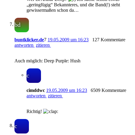
„geringfügig“ Bekannteres, und die Band(!) steht
gewissermaßen schon da…
bd
buntklicker.de
7
19.05.2009 um 16:23
127 Kommentare
antworten
zitieren
Auch möglich: Deep Purple: Hush
c
cimddwc
19.05.2009 um 16:23
6509 Kommentare
antworten
zitieren
Richtig!
c