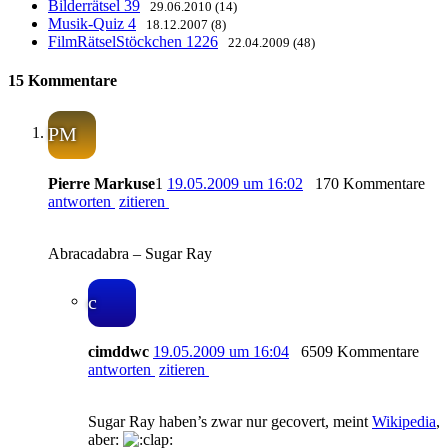
Bilderrätsel 39
29.06.2010 (14)
Musik-Quiz 4
18.12.2007 (8)
FilmRätselStöckchen 1226
22.04.2009 (48)
15 Kommentare
PM
Pierre Markuse
1
19.05.2009 um 16:02
170 Kommentare
antworten
zitieren
Abracadabra – Sugar Ray
c
cimddwc
19.05.2009 um 16:04
6509 Kommentare
antworten
zitieren
Sugar Ray haben’s zwar nur gecovert, meint
Wikipedia
,
aber: