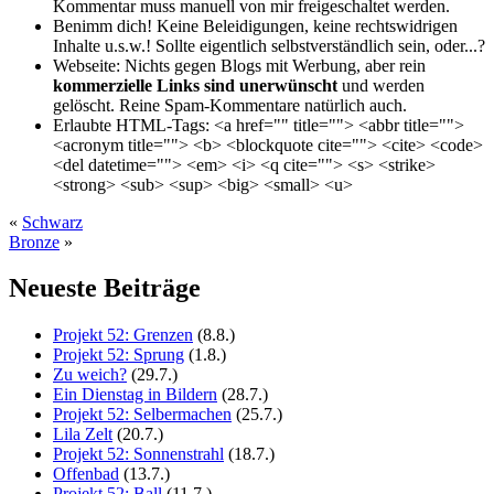
Kommentar muss manuell von mir freigeschaltet werden.
Benimm dich!
Keine Beleidigungen, keine rechtswidrigen
Inhalte u.s.w.! Sollte eigentlich selbst­verständlich sein, oder...?
Webseite:
Nichts gegen Blogs mit Werbung, aber rein
kommerzielle Links sind unerwünscht
und werden
gelöscht. Reine Spam-Kommentare natürlich auch.
Erlaubte HTML-Tags:
<a href="" title=""> <abbr title="">
<acronym title=""> <b> <blockquote cite=""> <cite> <code>
<del datetime=""> <em> <i> <q cite=""> <s> <strike>
<strong> <sub> <sup> <big> <small> <u>
«
Schwarz
Bronze
»
Neueste Beiträge
Projekt 52: Grenzen
(8.8.)
Projekt 52: Sprung
(1.8.)
Zu weich?
(29.7.)
Ein Dienstag in Bildern
(28.7.)
Projekt 52: Selbermachen
(25.7.)
Lila Zelt
(20.7.)
Projekt 52: Sonnenstrahl
(18.7.)
Offenbad
(13.7.)
Projekt 52: Ball
(11.7.)