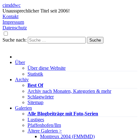
cimddwc
Unaussprechlicher Titel seit 2006!
Kontakt
Impressum
Datenschutz
Suche nach:
Über
Über diese Website
Statistik
Archiv
Best Of
Archiv nach Monaten, Kategorien & mehr
Schlagwörter
Sitemap
Galerien
Alle Blogbeiträge mit Foto-Serien
Lustiges
Pfaffenhofen/Ilm
Ältere Galerien >
Montreux 2004 (FMMMD)