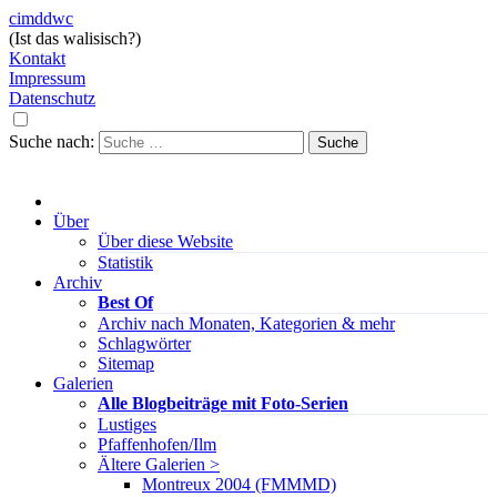
cimddwc
(Ist das walisisch?)
Kontakt
Impressum
Datenschutz
Suche nach:
Über
Über diese Website
Statistik
Archiv
Best Of
Archiv nach Monaten, Kategorien & mehr
Schlagwörter
Sitemap
Galerien
Alle Blogbeiträge mit Foto-Serien
Lustiges
Pfaffenhofen/Ilm
Ältere Galerien >
Montreux 2004 (FMMMD)