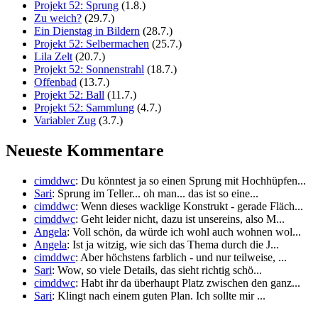
Projekt 52: Sprung
(1.8.)
Zu weich?
(29.7.)
Ein Dienstag in Bildern
(28.7.)
Projekt 52: Selbermachen
(25.7.)
Lila Zelt
(20.7.)
Projekt 52: Sonnenstrahl
(18.7.)
Offenbad
(13.7.)
Projekt 52: Ball
(11.7.)
Projekt 52: Sammlung
(4.7.)
Variabler Zug
(3.7.)
Neueste Kommentare
cimddwc
: Du könntest ja so einen Sprung mit Hochhüpfen...
Sari
: Sprung im Teller... oh man... das ist so eine...
cimddwc
: Wenn dieses wacklige Konstrukt - gerade Fläch...
cimddwc
: Geht leider nicht, dazu ist unsereins, also M...
Angela
: Voll schön, da würde ich wohl auch wohnen wol...
Angela
: Ist ja witzig, wie sich das Thema durch die J...
cimddwc
: Aber höchstens farblich - und nur teilweise, ...
Sari
: Wow, so viele Details, das sieht richtig schö...
cimddwc
: Habt ihr da überhaupt Platz zwischen den ganz...
Sari
: Klingt nach einem guten Plan. Ich sollte mir ...