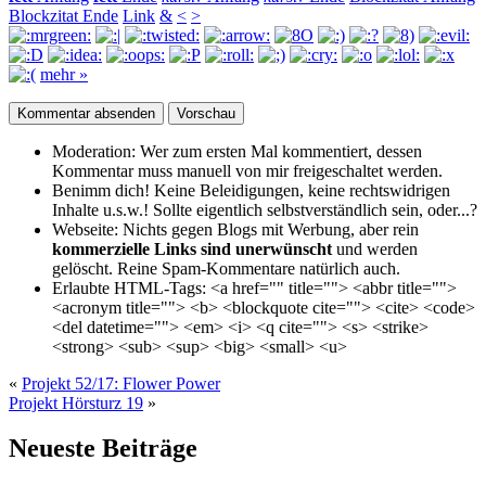
Blockzitat Ende
Link
&
<
>
mehr »
Moderation:
Wer zum ersten Mal kommentiert, dessen
Kommentar muss manuell von mir freigeschaltet werden.
Benimm dich!
Keine Beleidigungen, keine rechtswidrigen
Inhalte u.s.w.! Sollte eigentlich selbst­verständlich sein, oder...?
Webseite:
Nichts gegen Blogs mit Werbung, aber rein
kommerzielle Links sind unerwünscht
und werden
gelöscht. Reine Spam-Kommentare natürlich auch.
Erlaubte HTML-Tags:
<a href="" title=""> <abbr title="">
<acronym title=""> <b> <blockquote cite=""> <cite> <code>
<del datetime=""> <em> <i> <q cite=""> <s> <strike>
<strong> <sub> <sup> <big> <small> <u>
«
Projekt 52/17: Flower Power
Projekt Hörsturz 19
»
Neueste Beiträge