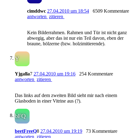
cimddwc
27.04.2010 um 18:54
6509 Kommentare
antworten
zitieren
Kein Bilderrahmen. Rahmen und Tür ist nicht ganz
abwegig, aber das ist nur ein Teil davon, eben der
braune, hölzerne (bzw. holzimitierende).
Y
Yjgalla
7
27.04.2010 um 19:16
254 Kommentare
antworten
zitieren
Das links auf dem zweiten Bild sieht mir nach einem
Glasboden in einer Vitrine aus (?).
bFQ
beetFreeQ
8
27.04.2010 um 19:19
73 Kommentare
antworten
zitieren