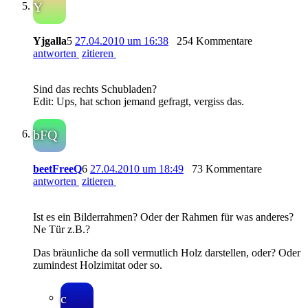
Y
Yjgalla
5
27.04.2010 um 16:38
254 Kommentare
antworten
zitieren
Sind das rechts Schubladen?
Edit: Ups, hat schon jemand gefragt, vergiss das.
bFQ
beetFreeQ
6
27.04.2010 um 18:49
73 Kommentare
antworten
zitieren
Ist es ein Bilderrahmen? Oder der Rahmen für was anderes?
Ne Tür z.B.?
Das bräunliche da soll vermutlich Holz darstellen, oder? Oder
zumindest Holzimitat oder so.
c