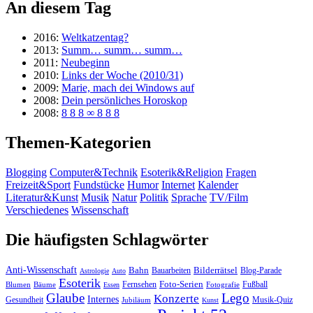
An diesem Tag
2016:
Weltkatzentag?
2013:
Summ… summ… summ…
2011:
Neubeginn
2010:
Links der Woche (2010/31)
2009:
Marie, mach dei Windows auf
2008:
Dein persönliches Horoskop
2008:
8 8 8 ∞ 8 8 8
Themen-Kategorien
Blogging
Computer&Technik
Esoterik&Religion
Fragen
Freizeit&Sport
Fundstücke
Humor
Internet
Kalender
Literatur&Kunst
Musik
Natur
Politik
Sprache
TV/Film
Verschiedenes
Wissenschaft
Die häufigsten Schlagwörter
Anti-Wissenschaft
Bahn
Bauarbeiten
Bilderrätsel
Blog-Parade
Astrologie
Auto
Esoterik
Fernsehen
Foto-Serien
Fußball
Blumen
Bäume
Essen
Fotografie
Glaube
Lego
Konzerte
Internes
Gesundheit
Jubiläum
Musik-Quiz
Kunst