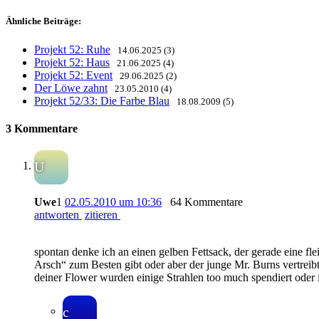
Ähnliche Beiträge:
Projekt 52: Ruhe
14.06.2025 (3)
Projekt 52: Haus
21.06.2025 (4)
Projekt 52: Event
29.06.2025 (2)
Der Löwe zahnt
23.05.2010 (4)
Projekt 52/33: Die Farbe Blau
18.08.2009 (5)
3 Kommentare
U
Uwe
1
02.05.2010 um 10:36
64 Kommentare
antworten
zitieren
spontan denke ich an einen gelben Fettsack, der gerade eine fl
Arsch“ zum Besten gibt oder aber der junge Mr. Burns vertrei
deiner Flower wurden einige Strahlen too much spendiert oder 
c