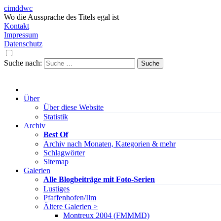
cimddwc
Wo die Aussprache des Titels egal ist
Kontakt
Impressum
Datenschutz
Suche nach:
Über
Über diese Website
Statistik
Archiv
Best Of
Archiv nach Monaten, Kategorien & mehr
Schlagwörter
Sitemap
Galerien
Alle Blogbeiträge mit Foto-Serien
Lustiges
Pfaffenhofen/Ilm
Ältere Galerien >
Montreux 2004 (FMMMD)