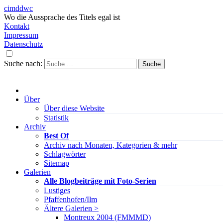
cimddwc
Wo die Aussprache des Titels egal ist
Kontakt
Impressum
Datenschutz
Suche nach:
Über
Über diese Website
Statistik
Archiv
Best Of
Archiv nach Monaten, Kategorien & mehr
Schlagwörter
Sitemap
Galerien
Alle Blogbeiträge mit Foto-Serien
Lustiges
Pfaffenhofen/Ilm
Ältere Galerien >
Montreux 2004 (FMMMD)