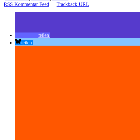
RSS-Kommentar-Feed
—
Trackback-URL
teilen
teilen