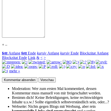
+
–
fett
Anfang
fett
Ende
kursiv
Anfang
kursiv
Ende
Blockzitat Anfang
Blockzitat Ende
Link
&
<
>
mehr »
Moderation:
Wer zum ersten Mal kommentiert, dessen
Kommentar muss manuell von mir freigeschaltet werden.
Benimm dich!
Keine Beleidigungen, keine rechtswidrigen
Inhalte u.s.w.! Sollte eigentlich selbst­verständlich sein, oder...?
Webseite:
Nichts gegen Blogs mit Werbung, aber rein
kommerzielle Links sind unerwünscht
und werden