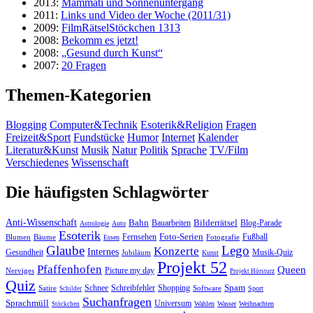
2013:
Mammati und Sonnenuntergang
2011:
Links und Video der Woche (2011/31)
2009:
FilmRätselStöckchen 1313
2008:
Bekomm es jetzt!
2008:
„Gesund durch Kunst“
2007:
20 Fragen
Themen-Kategorien
Blogging
Computer&Technik
Esoterik&Religion
Fragen
Freizeit&Sport
Fundstücke
Humor
Internet
Kalender
Literatur&Kunst
Musik
Natur
Politik
Sprache
TV/Film
Verschiedenes
Wissenschaft
Die häufigsten Schlagwörter
Anti-Wissenschaft
Bahn
Bauarbeiten
Bilderrätsel
Blog-Parade
Astrologie
Auto
Esoterik
Fernsehen
Foto-Serien
Fußball
Blumen
Bäume
Essen
Fotografie
Glaube
Lego
Konzerte
Internes
Gesundheit
Jubiläum
Musik-Quiz
Kunst
Projekt 52
Pfaffenhofen
Queen
Nerviges
Picture my day
Projekt Hörsturz
Quiz
Spam
Satire
Schnee
Schreibfehler
Shopping
Software
Sport
Schilder
Suchanfragen
Sprachmüll
Universum
Wahlen
Wasser
Weihnachten
Stöckchen