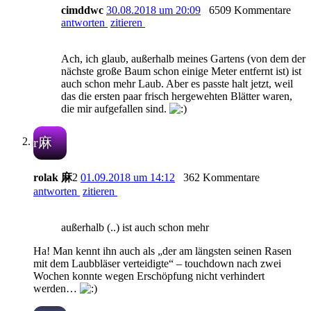
cimddwc
30.08.2018 um 20:09
6509 Kommentare
antworten
zitieren
Ach, ich glaub, außerhalb meines Gartens (von dem der
nächste große Baum schon einige Meter entfernt ist) ist
auch schon mehr Laub. Aber es passte halt jetzt, weil
das die ersten paar frisch hergewehten Blätter waren,
die mir aufgefallen sind.
r麻
rolak 麻
2
01.09.2018 um 14:12
362 Kommentare
antworten
zitieren
außerhalb (..) ist auch schon mehr
Ha! Man kennt ihn auch als „der am längsten seinen Rasen
mit dem Laubbläser verteidigte“ – touchdown nach zwei
Wochen konnte wegen Erschöpfung nicht verhindert
werden…