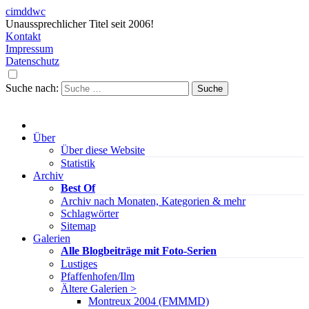
cimddwc
Unaussprechlicher Titel seit 2006!
Kontakt
Impressum
Datenschutz
Suche nach:
Über
Über diese Website
Statistik
Archiv
Best Of
Archiv nach Monaten, Kategorien & mehr
Schlagwörter
Sitemap
Galerien
Alle Blogbeiträge mit Foto-Serien
Lustiges
Pfaffenhofen/Ilm
Ältere Galerien >
Montreux 2004 (FMMMD)