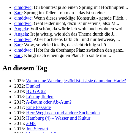
cimddwc
: Du könntest ja so einen Sprung mit Hochhüpfen...
Sari
: Sprung im Teller... oh man... das ist so eine...
cimddwc
: Wenn dieses wacklige Konstrukt - gerade Fläch...
cimddwc
: Geht leider nicht, dazu ist unsereins, also M...
Angela
: Voll schön, da würde ich wohl auch wohnen wol...
Angela
: Ist ja witzig, wie sich das Thema durch die J...
cimddwc
: Aber höchstens farblich - und nur teilweise, ...
Sari
: Wow, so viele Details, das sieht richtig schö...
cimddwc
: Habt ihr da überhaupt Platz zwischen den ganz...
Sari
: Klingt nach einem guten Plan. Ich sollte mir ...
An diesem Tag
2025:
Wenn eine Weiche gestört ist, ist sie dann eine Harte?
2022:
Dunkel
2019:
BUGA #2
2018:
Lösung finden
2017:
A-Baum oder Ab-Aum?
2017:
Eine Fassade
2016:
Herr Weglassen und andere Suchenden
2015:
Hamburg (4) – Wasser und Kultur
2015:
2048
2015:
Jon Stewart