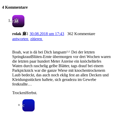
4 Kommentare
r麻
rolak 麻
1
30.08.2018 um 17:43
362 Kommentare
antworten
zitieren
Boah, wat is dä bei Dich langsam^^ Dei der letzten
SpringkrautBlüten-Ernte übermorgen vor drei Wochen waren
die letzten paar hundert Meter Anreise ein knöcheltiefes
Waten durch raschelig gelbe Blätter, tags drauf bei einem
Parkpicknick war die ganze Wiese mit knochentrockenem
Laub bedeckt, das auch noch eklig fest an allen Decken und
Kleidungsstücken haftete, sich geradezu im Gewebe
festkrallte…
TrockenHerbst.
c