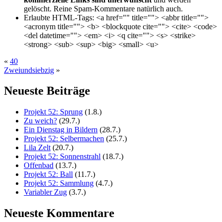
gelöscht. Reine Spam-Kommentare natürlich auch.
Erlaubte HTML-Tags:
<a href="" title=""> <abbr title="">
<acronym title=""> <b> <blockquote cite=""> <cite> <code>
<del datetime=""> <em> <i> <q cite=""> <s> <strike>
<strong> <sub> <sup> <big> <small> <u>
«
40
Zweiundsiebzig
»
Neueste Beiträge
Projekt 52: Sprung
(1.8.)
Zu weich?
(29.7.)
Ein Dienstag in Bildern
(28.7.)
Projekt 52: Selbermachen
(25.7.)
Lila Zelt
(20.7.)
Projekt 52: Sonnenstrahl
(18.7.)
Offenbad
(13.7.)
Projekt 52: Ball
(11.7.)
Projekt 52: Sammlung
(4.7.)
Variabler Zug
(3.7.)
Neueste Kommentare