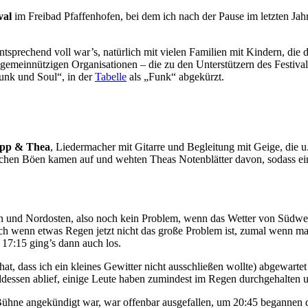
val
im Freibad Pfaffenhofen, bei dem ich nach der Pause im letzten Ja
tsprechend voll war’s, natürlich mit vielen Familien mit Kindern, die
meinnützigen Organisationen – die zu den Unterstützern des Festivals
Funk und Soul“, in der
Tabelle
als „Funk“ abgekürzt.
pp & Thea
, Liedermacher mit Gitarre und Begleitung mit Geige, die 
schen Böen kamen auf und wehten Theas Notenblätter davon, sodass ein
 und Nordosten, also noch kein Problem, wenn das Wetter von Südwes
h wenn etwas Regen jetzt nicht das große Problem ist, zumal wenn man
 17:15 ging’s dann auch los.
hat, dass ich ein kleines Gewitter nicht ausschließen wollte) abgewart
dessen ablief, einige Leute haben zumindest im Regen durchgehalten u
hne angekündigt war, war offenbar ausgefallen, um 20:45 begannen 