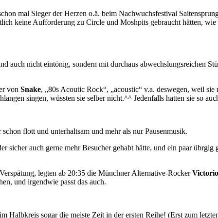
 schon mal Sieger der Herzen o.ä. beim Nachwuchsfestival Saitensprun
tlich keine Aufforderung zu Circle und Moshpits gebraucht hätten, wie
2, und auch nicht eintönig, sondern mit durchaus abwechslungsreichen
ner von
Snake
, „80s Acoutic Rock“, „acoustic“ v.a. deswegen, weil sie ni
hlangen singen, wüssten sie selber nicht.^^ Jedenfalls hatten sie so a
er schon flott und unterhaltsam und mehr als nur Pausenmusik.
er sicher auch gerne mehr Besucher gehabt hätte, und ein paar übrg
erspätung, legten ab 20:35 die Münchner Alternative-Rocker
Victori
chen, und irgendwie passt das auch.
 Halbkreis sogar die meiste Zeit in der ersten Reihe! (Erst zum letzt