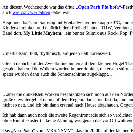
An diesem Wochenende war das dritte
„Open Park Pfa’hofa“
-Festi
auch
wie vor zwei Jahren
dabei war.
Begonnen hat’s am Samstag mit Freibadwetter bei knapp 30°C, und en
Kinderschminken und natürlich dem Freibad hatten. THW, Vereinen, ge
Band dort,
My Little Mayhem
, „ein bunter Stilmix aus Rock, Pop, 
Unterhaltsam, flott, rhythmisch, auf jeden Fall hörenswert.
Gleich danach auf der Zweitbühne hinten auf dem kleinen Hügel
Tra
gespielt haben. Die Wolken wurden immer dunkler, die ersten stürmi
später wurden dann auch die Sonnenschirme zugeklappt…
…aber die dunkelsten Wolken beschränkten sich noch auf den Norden
große Gewittergebiet dann auf dem Regenradar schon fast da, und auc
nicht so nett, und ich bin dann erstmal nach Hause abgehauen. Gegen
Ich hab dann auch noch die zweite Regenfront (die sich so verdichtet 
ohne Eintrittskosten) – keine Ahnung, wie genau das vor Ort während
Das „Neo Piano“ von „VRS:NSMV“, das für 20:00 auf der kleinen Bü