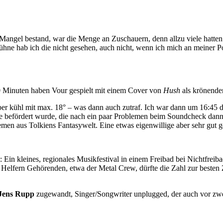
 Mangel bestand, war die Menge an Zuschauern, denn allzu viele hatte
ühne hab ich die nicht gesehen, auch nicht, wenn ich mich an meiner 
70 Minuten haben Vour gespielt mit einem Cover von
Hush
als krönende
 aber kühl mit max. 18° – was dann auch zutraf. Ich war dann um 16:45
ne befördert wurde, die nach ein paar Problemen beim Soundcheck dan
hemen aus Tolkiens Fantasywelt. Eine etwas eigenwillige aber sehr gu
in kleines, regionales Musikfestival in einem Freibad bei Nichtfreibad
lfern Gehörenden, etwa der Metal Crew, dürfte die Zahl zur besten Zeit
Jens Rupp
zugewandt, Singer/Songwriter unplugged, der auch vor zwei