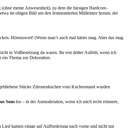
g (ohne meine Anwesenheit), zu dem die hiesigen Hardcore-
 etwa im obigen Bild um den festmontierten Mülleimer herum, der
 Stücken. Hörenswert! (Wenn man’s auch mal härter mag. Aber das mag
cht in Vollbesetzung da waren. Ihr erst dritter Auftritt, wenn ich
uch ein Thema zur Dekoration.
ig gebliebene Stücke Zitronenkuchen vom Kuchenstand wurden
ous Sons
los – in der Anmoderation, wenn ich mich recht erinnere,
en Lied kamen einige auf Aufforderung nach vorne und nicht nur