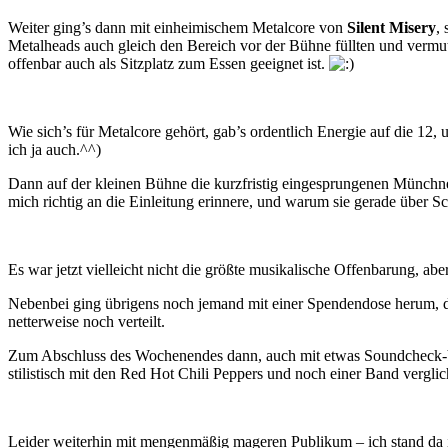
Weiter ging’s dann mit einheimischem Metalcore von
Silent Misery
,
Metalheads auch gleich den Bereich vor der Bühne füllten und vermu
offenbar auch als Sitzplatz zum Essen geeignet ist.
Wie sich’s für Metalcore gehört, gab’s ordentlich Energie auf die 1
ich ja auch.^^)
Dann auf der kleinen Bühne die kurzfristig eingesprungenen Münch
mich richtig an die Einleitung erinnere, und warum sie gerade über Sc
Es war jetzt vielleicht nicht die größte musikalische Offenbarung, ab
Nebenbei ging übrigens noch jemand mit einer Spendendose herum, d
netterweise noch verteilt.
Zum Abschluss des Wochenendes dann, auch mit etwas Soundcheck-V
stilistisch mit den Red Hot Chili Peppers und noch einer Band vergli
Leider weiterhin mit mengenmäßig mageren Publikum – ich stand da im