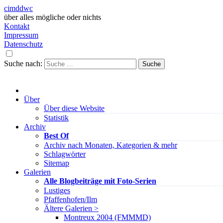
cimddwc
über alles mögliche oder nichts
Kontakt
Impressum
Datenschutz
Suche nach:
Über
Über diese Website
Statistik
Archiv
Best Of
Archiv nach Monaten, Kategorien & mehr
Schlagwörter
Sitemap
Galerien
Alle Blogbeiträge mit Foto-Serien
Lustiges
Pfaffenhofen/Ilm
Ältere Galerien >
Montreux 2004 (FMMMD)