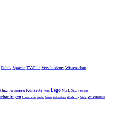
Politik
Sprache
TV/Film
Verschiedenes
Wissenschaft
e
Lego
Konzerte
Internes
Jubiläum
Musik-Quiz
Nerviges
Kunst
uchanfragen
Wuselbrusel
Universum
Werbung
Wahlen
Wasser
Weihnachten
Wetter