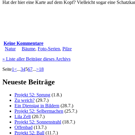
Hat der hier eine Karte auf dem Kopf? Vielleicht sogar eine Schatzka
Keine Kommentare
Natur
Bäume
,
Foto-Serien
,
Pilze
» Liste aller Beiträge dieses Archivs
Seite
1
<
...
3
4
5
6
7
...
>
18
Neueste Beiträge
Projekt 52: Sprung
(1.8.)
Zu weich?
(29.7.)
Ein Dienstag in Bildern
(28.7.)
Projekt 52: Selbermachen
(25.7.)
Lila Zelt
(20.7.)
Projekt 52: Sonnenstrahl
(18.7.)
Offenbad
(13.7.)
Projekt 52: Ball
(11.7.)