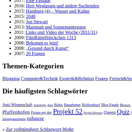
2017:
Eine Fassade
2016:
Herr Weglassen und andere Suchenden
2015:
Hamburg (4) – Wasser und Kultur
2015:
2048
2015:
Jon Stewart
2013:
Mammati und Sonnenuntergang
2011:
Links und Video der Woche (2011/31)
2009:
FilmRätselStöckchen 1313
2008:
Bekomm es jetzt!
2008:
„Gesund durch Kunst“
2007:
20 Fragen
Themen-Kategorien
Blogging
Computer&Technik
Esoterik&Religion
Fragen
Freizeit&Sp
Die häufigsten Schlagwörter
Anti-Wissenschaft
Bahn
Bauarbeiten
Bilderrätsel
Blog-Parade
Blumen
Astrologie
Auto
Projekt 52
Quiz
Pfaffenhofen
Queen
Picture my day
Projekt Hörsturz
zuhause
Zeitungsausschnitte
»
Zur vollständigen Schlagwort-Wolke