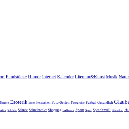
ort
Fundstücke
Humor
Internet
Kalender
Literatur&Kunst
Musik
Natur
Glaub
Esoterik
Fernsehen
Foto-Serien
Fußball
Gesundheit
Bäume
Essen
Fotografie
S
Sprachmüll
Spam
Satire
Schnee
Schreibfehler
Shopping
Software
Sport
Schilder
Stöckchen