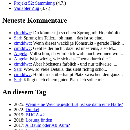
Projekt 52: Sammlung
(4.7.)
Variabler Zug
(3.7.)
Neueste Kommentare
cimddwc
: Du könntest ja so einen Sprung mit Hochhüpfen...
Sari
: Sprung im Teller... oh man... das ist so eine...
cimddwc
: Wenn dieses wacklige Konstrukt - gerade Fläch...
cimddwc
: Geht leider nicht, dazu ist unsereins, also M...
Angela
: Voll schön, da würde ich wohl auch wohnen wol...
Angela
: Ist ja witzig, wie sich das Thema durch die J...
cimddwc
: Aber höchstens farblich - und nur teilweise, ...
Sari
: Wow, so viele Details, das sieht richtig schö...
cimddwc
: Habt ihr da überhaupt Platz zwischen den ganz...
Sari
: Klingt nach einem guten Plan. Ich sollte mir ...
An diesem Tag
2025:
Wenn eine Weiche gestört ist, ist sie dann eine Harte?
2022:
Dunkel
2019:
BUGA #2
2018:
Lösung finden
2017:
A-Baum oder Ab-Aum?