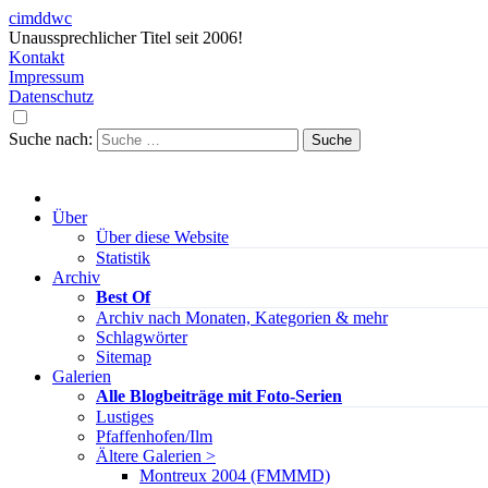
cimddwc
Unaussprechlicher Titel seit 2006!
Kontakt
Impressum
Datenschutz
Suche nach:
Über
Über diese Website
Statistik
Archiv
Best Of
Archiv nach Monaten, Kategorien & mehr
Schlagwörter
Sitemap
Galerien
Alle Blogbeiträge mit Foto-Serien
Lustiges
Pfaffenhofen/Ilm
Ältere Galerien >
Montreux 2004 (FMMMD)