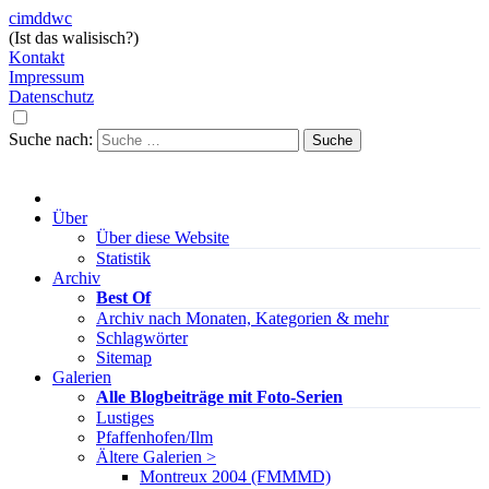
cimddwc
(Ist das walisisch?)
Kontakt
Impressum
Datenschutz
Suche nach:
Über
Über diese Website
Statistik
Archiv
Best Of
Archiv nach Monaten, Kategorien & mehr
Schlagwörter
Sitemap
Galerien
Alle Blogbeiträge mit Foto-Serien
Lustiges
Pfaffenhofen/Ilm
Ältere Galerien >
Montreux 2004 (FMMMD)