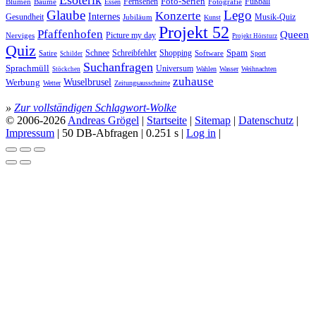
Fernsehen
Foto-Serien
Fußball
Blumen
Bäume
Essen
Fotografie
Glaube
Lego
Konzerte
Internes
Gesundheit
Jubiläum
Musik-Quiz
Kunst
Projekt 52
Pfaffenhofen
Queen
Nerviges
Picture my day
Projekt Hörsturz
Quiz
Spam
Satire
Schnee
Schreibfehler
Shopping
Software
Sport
Schilder
Suchanfragen
Sprachmüll
Universum
Wahlen
Wasser
Weihnachten
Stöckchen
zuhause
Wuselbrusel
Werbung
Wetter
Zeitungsausschnitte
»
Zur vollständigen Schlagwort-Wolke
© 2006-2026
Andreas Grögel
|
Startseite
|
Sitemap
|
Datenschutz
|
Impressum
| 50 DB-Abfragen | 0.251 s |
Log in
|