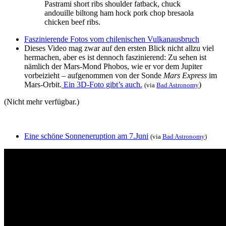
Pastrami short ribs shoulder fatback, chuck
andouille biltong ham hock pork chop bresaola
chicken beef ribs.
Faszinierende Fotos vom chilenischen Vulkanausbruch
Dieses Video mag zwar auf den ersten Blick nicht allzu viel
hermachen, aber es ist dennoch faszinierend: Zu sehen ist
nämlich der Mars-Mond Phobos, wie er vor dem Jupiter
vorbeizieht – aufgenommen von der Sonde
Mars Express
im
Mars-Orbit.
Ein 3D-Foto gibt’s auch.
)
(via
Bad Astronomy
(Nicht mehr verfügbar.)
Eine schöne Sonneneruption am 7.Juni
(via
Bad Astronomy
)