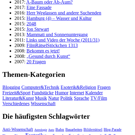
2017:
A-Baum oder Ab-Aum?
2017:
Eine Fassade
2016:
Herr Weglassen und andere Suchenden
2015:
Hamburg (4) – Wasser und Kultur
2015:
2048
2015:
Jon Stewart
2013:
Mammati und Sonnenuntergang
2011:
Links und Video der Woche (2011/31)
2009:
FilmRätselStöckchen 1313
2008:
Bekomm es jetzt!
2008:
„Gesund durch Kunst“
2007:
20 Fragen
Themen-Kategorien
Blogging
Computer&Technik
Esoterik&Religion
Fragen
Freizeit&Sport
Fundstücke
Humor
Internet
Kalender
Literatur&Kunst
Musik
Natur
Politik
Sprache
TV/Film
Verschiedenes
Wissenschaft
Die häufigsten Schlagwörter
Anti-Wissenschaft
Bahn
Bauarbeiten
Bilderrätsel
Blog-Parade
Astrologie
Auto
Esoterik