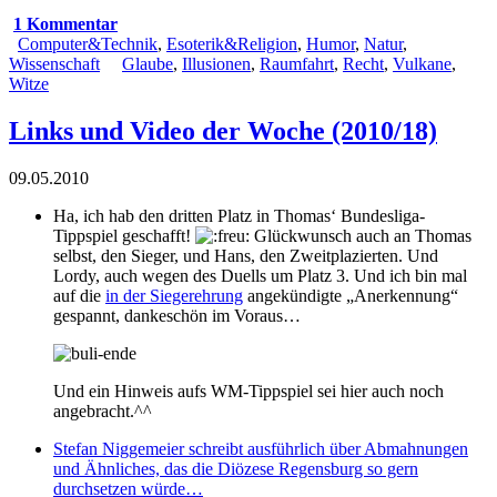
1 Kommentar
Computer&Technik
,
Esoterik&Religion
,
Humor
,
Natur
,
Wissenschaft
Glaube
,
Illusionen
,
Raumfahrt
,
Recht
,
Vulkane
,
Witze
Links und Video der Woche (2010/18)
09.05.2010
Ha, ich hab den dritten Platz in Thomas‘ Bundesliga-
Tippspiel geschafft!
Glückwunsch auch an Thomas
selbst, den Sieger, und Hans, den Zweitplazierten. Und
Lordy
, auch wegen des Duells um Platz 3. Und ich bin mal
auf die
in der Siegerehrung
angekündigte „Anerkennung“
gespannt, dankeschön im Voraus…
Und ein Hinweis aufs
WM-Tippspiel
sei hier auch noch
angebracht.^^
Stefan Niggemeier schreibt ausführlich über Abmahnungen
und Ähnliches, das die Diözese Regensburg so gern
durchsetzen würde…