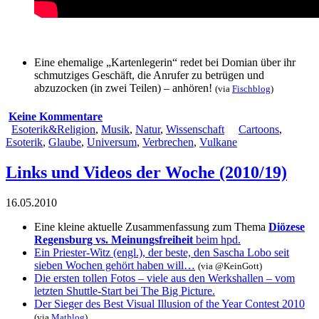
Eine ehemalige „Kartenlegerin“ redet bei Domian über ihr
schmutziges Geschäft, die Anrufer zu betrügen und
abzuzocken (in
zwei
Teilen
) – anhören!
(via
Fischblog
)
Keine Kommentare
Esoterik&Religion
,
Musik
,
Natur
,
Wissenschaft
Cartoons
,
Esoterik
,
Glaube
,
Universum
,
Verbrechen
,
Vulkane
Links und Videos der Woche (2010/19)
16.05.2010
Eine kleine aktuelle Zusammenfassung zum Thema
Diözese
Regensburg vs. Meinungsfreiheit
beim hpd.
Ein Priester-Witz (engl.), der beste, den Sascha Lobo seit
sieben Wochen gehört haben will…
(via
@KeinGott
)
Die ersten tollen Fotos – viele aus den Werkshallen – vom
letzten Shuttle-Start bei The Big Picture.
Der Sieger des Best Visual Illusion of the Year Contest 2010
(via
Mathlog
)