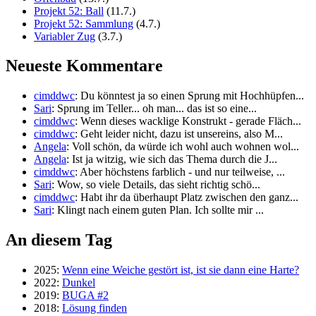
Projekt 52: Ball
(11.7.)
Projekt 52: Sammlung
(4.7.)
Variabler Zug
(3.7.)
Neueste Kommentare
cimddwc
: Du könntest ja so einen Sprung mit Hochhüpfen...
Sari
: Sprung im Teller... oh man... das ist so eine...
cimddwc
: Wenn dieses wacklige Konstrukt - gerade Fläch...
cimddwc
: Geht leider nicht, dazu ist unsereins, also M...
Angela
: Voll schön, da würde ich wohl auch wohnen wol...
Angela
: Ist ja witzig, wie sich das Thema durch die J...
cimddwc
: Aber höchstens farblich - und nur teilweise, ...
Sari
: Wow, so viele Details, das sieht richtig schö...
cimddwc
: Habt ihr da überhaupt Platz zwischen den ganz...
Sari
: Klingt nach einem guten Plan. Ich sollte mir ...
An diesem Tag
2025:
Wenn eine Weiche gestört ist, ist sie dann eine Harte?
2022:
Dunkel
2019:
BUGA #2
2018:
Lösung finden