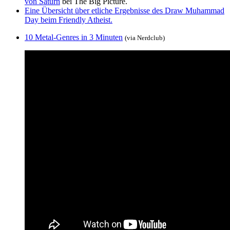
von Saturn
bei The Big Picture.
Eine Übersicht über etliche Ergebnisse des Draw Muhammad
Day beim Friendly Atheist.
10 Metal-Genres in 3 Minuten
(via
Nerdclub
)