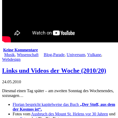
Keine Kommentare
Musik
,
Wissenschaft
Blog-Parade
,
Universum
,
Vulkane
,
Webdesign
Links und Videos der Woche (2010/20)
24.05.2010
Diesmal einen Tag später – am zweiten Sonntag des Wochenendes,
sozusagen…
Florian bespricht kapitelweise das Buch
„Der Stoff, aus dem
der Kosmos ist“.
Fotos vom
Ausbruch des Mount St. Helens vor 30 Jahren
und