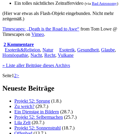
Ein tolles nächtliches Zeitraffervideo
(via
Bad Astronomy
)
(Hier war etwas als Flash-Objekt eingebunden. Nicht mehr
zeitgemäß.)
Timescapes: „Death is the Road to Awe“
from
Tom Lowe @
Timescapes
on
Vimeo
.
2 Kommentare
Esoterik&Religion
,
Natur
Esoterik
,
Gesundheit
,
Glaube
,
Homöopathie
,
Nacht
,
Recht
,
Vulkane
» Liste aller Beiträge dieses Archivs
Seite
1
2
>
Neueste Beiträge
Projekt 52: Sprung
(1.8.)
Zu weich?
(29.7.)
Ein Dienstag in Bildern
(28.7.)
Projekt 52: Selbermachen
(25.7.)
Lila Zelt
(20.7.)
Projekt 52: Sonnenstrahl
(18.7.)
Offenbad
(13.7.)