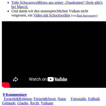
Tolle Schwarzweißfotos aus seiner „Quadranten“-Serie gibt’s
bei Marcel.
Und damit wir den unaussprechlichen Vulkan nicht
vergessen, ein
Video mit Schockwellen
(via
Bad Astronomy
)
9 Kommentare
Esoterik&Religion
,
Freizeit&Sport
,
Natur
Fotografie
,
Fußball
,
Gebäude
,
Glaube
,
Recht
,
Vulkane