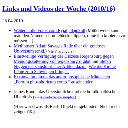
Links und Videos der Woche (2010/16)
25.04.2010
Weitere tolle Fotos vom Eyjafjallajökull
(Mittlerweile kann
man den Namen schon fehlerfrei tippen, ohne ihn kopieren zu
müssen…)
Mythbuster Adam Savages Rede über ein gottloses
Universum (engl.)
(via
Pharyngula
)
Einstweilige Verfügung der Diözese Regensburg gegen
Meinungsäußerung von regensburg-digital
und
Stefan
Niggemeiers ausführlicher Artikel dazu: „Wie die Kirche
Leute zum Schweigen bringt“.
Excanwahn nimmt das anthroposophische Mittelchen
„Ferrum phosphoricum comp.“ auseinander.
James Randi, das Übersinnliche und die homöopathische
Überdosis
(via
Astrodicticum simplex
)
(Hier war etwas als Flash-Objekt eingebunden. Nicht mehr
zeitgemäß.)