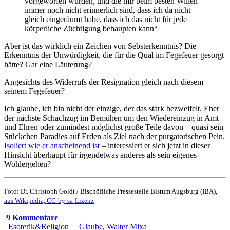
vorgeworfen wurden, und die mir beim besten Willen
immer noch nicht erinnerlich sind, dass ich da nicht
gleich eingeräumt habe, dass ich das nicht für jede
körperliche Züchtigung behaupten kann“
Aber ist das wirklich ein Zeichen von Sebsterkenntnis? Die
Erkenntnis der Unwürdigkeit, die für die Qual im Fegefeuer gesorgt
hätte? Gar eine Läuterung?
Angesichts des Widerrufs der Resignation gleich nach diesem
seinem Fegefeuer?
Ich glaube, ich bin nicht der einzige, der das stark bezweifelt. Eher
der nächste Schachzug im Bemühen um den Wiedereinzug in Amt
und Ehren oder zumindest möglichst große Teile davon – quasi sein
Stückchen Paradies auf Erden als Ziel nach der purgatorischen Pein.
Isoliert wie er anscheinend ist
– interessiert er sich jetzt in dieser
Hinsicht überhaupt für irgendetwas anderes als sein eigenes
Wohlergehen?
Foto: Dr. Christoph Goldt / Bischöfliche Pressestelle Bistum Augsburg (IBA),
aus Wikipedia, CC-by-sa-Lizenz
9 Kommentare
Esoterik&Religion
Glaube
,
Walter Mixa