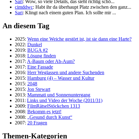
Sari
: Wow, so viele Details, das sieht richtig schö...
cimddwc
: Habt ihr da überhaupt Platz zwischen den ganz...
Sari
: Klingt nach einem guten Plan. Ich sollte mir ...
An diesem Tag
2025:
Wenn eine Weiche gestört ist, ist sie dann eine Harte?
2022:
Dunkel
2019:
BUGA #2
2018:
Lösung finden
2017:
A-Baum oder Ab-Aum?
2017:
Eine Fassade
2016:
Herr Weglassen und andere Suchenden
2015:
Hamburg (4) – Wasser und Kultur
2015:
2048
2015:
Jon Stewart
2013:
Mammati und Sonnenuntergang
2011:
Links und Video der Woche (2011/31)
2009:
FilmRätselStöckchen 1313
2008:
Bekomm es jetzt!
2008:
„Gesund durch Kunst“
2007:
20 Fragen
Themen-Kategorien