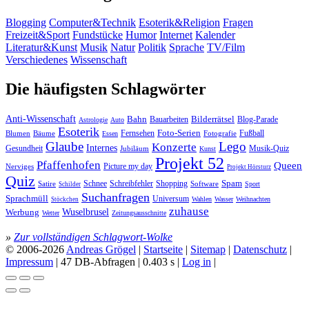
Blogging
Computer&Technik
Esoterik&Religion
Fragen
Freizeit&Sport
Fundstücke
Humor
Internet
Kalender
Literatur&Kunst
Musik
Natur
Politik
Sprache
TV/Film
Verschiedenes
Wissenschaft
Die häufigsten Schlagwörter
Anti-Wissenschaft
Bahn
Bauarbeiten
Bilderrätsel
Blog-Parade
Astrologie
Auto
Esoterik
Fernsehen
Foto-Serien
Fußball
Blumen
Bäume
Essen
Fotografie
Glaube
Lego
Konzerte
Internes
Gesundheit
Jubiläum
Musik-Quiz
Kunst
Projekt 52
Pfaffenhofen
Queen
Nerviges
Picture my day
Projekt Hörsturz
Quiz
Spam
Satire
Schnee
Schreibfehler
Shopping
Software
Sport
Schilder
Suchanfragen
Sprachmüll
Universum
Wahlen
Wasser
Weihnachten
Stöckchen
zuhause
Wuselbrusel
Werbung
Wetter
Zeitungsausschnitte
»
Zur vollständigen Schlagwort-Wolke
© 2006-2026
Andreas Grögel
|
Startseite
|
Sitemap
|
Datenschutz
|
Impressum
| 47 DB-Abfragen | 0.403 s |
Log in
|