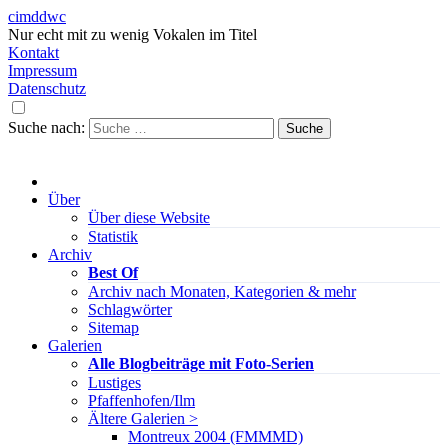
cimddwc
Nur echt mit zu wenig Vokalen im Titel
Kontakt
Impressum
Datenschutz
Suche nach:
Über
Über diese Website
Statistik
Archiv
Best Of
Archiv nach Monaten, Kategorien & mehr
Schlagwörter
Sitemap
Galerien
Alle Blogbeiträge mit Foto-Serien
Lustiges
Pfaffenhofen/Ilm
Ältere Galerien >
Montreux 2004 (FMMMD)