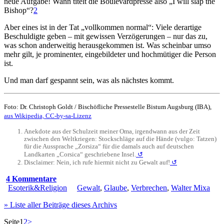
neue Aufgabe! Wann titelt die Boulevardpresse also „I will slap the
Bishop“?
2
Aber eines ist in der Tat „vollkommen normal“: Viele derartige
Beschuldigte geben – mit gewissen Verzögerungen – nur das zu,
was schon anderweitig herausgekommen ist. Was scheinbar umso
mehr gilt, je prominenter, eingebildeter und hochmütiger die Person
ist.
Und man darf gespannt sein, was als nächstes kommt.
Foto: Dr. Christoph Goldt / Bischöfliche Pressestelle Bistum Augsburg (IBA),
aus Wikipedia, CC-by-sa-Lizenz
Anekdote aus der Schulzeit meiner Oma, irgendwann aus der Zeit
zwischen den Weltkriegen: Stockschläge auf die Hände (vulgo: Tatzen)
für die Aussprache „Zorsiza“ für die damals auch auf deutschen
Landkarten „Corsica“ geschriebene Insel.
↺
Disclaimer: Nein, ich rufe hiermit nicht zu Gewalt auf!
↺
4 Kommentare
Esoterik&Religion
Gewalt
,
Glaube
,
Verbrechen
,
Walter Mixa
» Liste aller Beiträge dieses Archivs
Seite
1
2
>