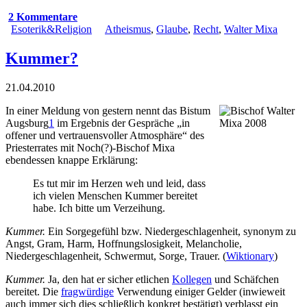
2 Kommentare
Esoterik&Religion
Atheismus
,
Glaube
,
Recht
,
Walter Mixa
Kummer?
21.04.2010
In einer
Meldung
von gestern nennt das Bistum
Augsburg
1
im Ergebnis der Gespräche „in
offener und vertrauensvoller Atmosphäre“ des
Priesterrates mit Noch(?)-Bischof Mixa
ebendessen knappe Erklärung:
Es tut mir im Herzen weh und leid, dass
ich vielen Menschen Kummer bereitet
habe. Ich bitte um Verzeihung.
Kummer.
Ein Sorgegefühl bzw. Niedergeschlagenheit, synonym zu
Angst, Gram, Harm, Hoffnungslosigkeit, Melancholie,
Niedergeschlagenheit, Schwermut, Sorge, Trauer. (
Wiktionary
)
Kummer.
Ja, den hat er sicher etlichen
Kollegen
und Schäfchen
bereitet. Die
fragwürdige
Verwendung einiger Gelder (inwieweit
auch immer sich dies schließlich konkret bestätigt) verblasst ein