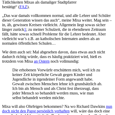
Tätlichkeiten Mixas als damaliger Stadtpfarrer
bestätigt“ (
FAZ
).
„Das war damals vollkommen normal, und alle Lehrer und Schüler
dieser Generation wissen das auch“, meine Mixa weiter. Mag sein –
in, äh, gewissen Kreisen vielleicht. Allgemein liegt sowas sicher
länger zurück
1
; zu meiner Schulzeit, die in ebendiesen Zeitraum
fällt, hätte sowas schnell Probleme für die Lehrer bedeutet. Aber
vielleicht war’s z.B. an katholischen Internaten anders als an
normalen öffentlichen Schulen…
Wie dem auch sei: Mal abgesehen davon, dass etwas auch nicht
dadurch richtig würde, dass es häufig praktiziert wird, hieß es
trotzdem von Mixa
an Ostern
noch vollmundig:
Die erhobenen Vorwürfe erschüttern mich, weil ich zu
keiner Zeit körperliche Gewalt gegen Kinder und
Jugendliche in irgendeiner Form angewandt habe.
Gewalt zwischen Menschen lehne ich grundsätzlich ab.
Ich bin als Mensch und als Christ fest überzeugt, dass
jeder Mensch so behandelt werden muss, wie man
selbst behandelt werden möchte.
Mixa will also Ohrfeigen bekommen? Na wo Richard Dawkins
nun
doch nicht den Papst persönlich verhaften
will, wäre das doch eine