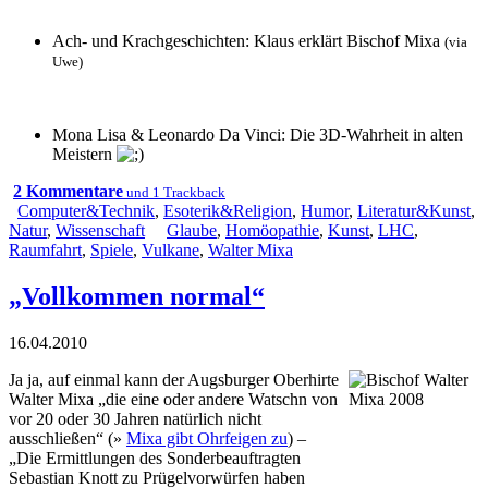
Ach- und Krachgeschichten: Klaus erklärt Bischof Mixa
(via
Uwe
)
Mona Lisa & Leonardo Da Vinci: Die 3D-Wahrheit in alten
Meistern
2 Kommentare
und 1 Trackback
Computer&Technik
,
Esoterik&Religion
,
Humor
,
Literatur&Kunst
,
Natur
,
Wissenschaft
Glaube
,
Homöopathie
,
Kunst
,
LHC
,
Raumfahrt
,
Spiele
,
Vulkane
,
Walter Mixa
„Vollkommen normal“
16.04.2010
Ja ja, auf einmal kann der Augsburger Oberhirte
Walter Mixa „die eine oder andere Watschn von
vor 20 oder 30 Jahren natürlich nicht
ausschließen“ (»
Mixa gibt Ohrfeigen zu
) –
„Die Ermittlungen des Sonderbeauftragten
Sebastian Knott zu Prügelvorwürfen haben