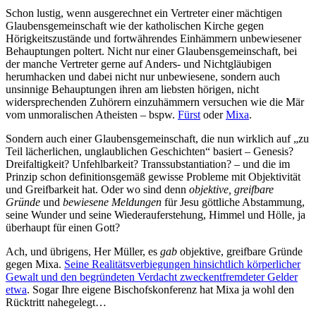
Schon lustig, wenn ausgerechnet ein Vertreter einer mächtigen
Glaubensgemeinschaft wie der katholischen Kirche gegen
Hörigkeitszustände und fortwährendes Einhämmern unbewiesener
Behauptungen poltert. Nicht nur einer Glaubensgemeinschaft, bei
der manche Vertreter gerne auf Anders- und Nichtgläubigen
herumhacken und dabei nicht nur unbewiesene, sondern auch
unsinnige Behauptungen ihren am liebsten hörigen, nicht
widersprechenden Zuhörern einzuhämmern versuchen wie die Mär
vom unmoralischen Atheisten – bspw.
Fürst
oder
Mixa
.
Sondern auch einer Glaubensgemeinschaft, die nun wirklich auf „zu
Teil lächerlichen, unglaublichen Geschichten“ basiert – Genesis?
Dreifaltigkeit? Unfehlbarkeit? Transsubstantiation? – und die im
Prinzip schon definitionsgemäß gewisse Probleme mit Objektivität
und Greifbarkeit hat. Oder wo sind denn
objektive, greifbare
Gründe
und
bewiesene Meldungen
für Jesu göttliche Abstammung,
seine Wunder und seine Wiederauferstehung, Himmel und Hölle, ja
überhaupt für einen Gott?
Ach, und übrigens, Her Müller, es
gab
objektive, greifbare Gründe
gegen Mixa.
Seine Realitäts­verbiegungen hinsichtlich körperlicher
Gewalt und den begründeten Verdacht zweck­entfremdeter Gelder
etwa
. Sogar Ihre eigene Bischofskonferenz hat Mixa ja wohl den
Rücktritt nahegelegt…