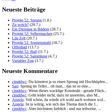
Neueste Beiträge
Projekt 52: Sprung
(1.8.)
Zu weich?
(29.7.)
Ein Dienstag in Bildern
(28.7.)
Projekt 52: Selbermachen
(25.7.)
Lila Zelt
(20.7.)
Projekt 52: Sonnenstrahl
(18.7.)
Offenbad
(13.7.)
Projekt 52: Ball
(11.7.)
Projekt 52: Sammlung
(4.7.)
Variabler Zug
(3.7.)
Neueste Kommentare
cimddwc
: Du könntest ja so einen Sprung mit Hochhüpfen...
Sari
: Sprung im Teller... oh man... das ist so eine...
cimddwc
: Wenn dieses wacklige Konstrukt - gerade Fläch...
cimddwc
: Geht leider nicht, dazu ist unsereins, also M...
Angela
: Voll schön, da würde ich wohl auch wohnen wol...
Angela
: Ist ja witzig, wie sich das Thema durch die J...
cimddwc
: Aber höchstens farblich - und nur teilweise, ...