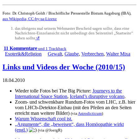
Foto: Dr. Christoph Goldt / Bischöfliche Pressestelle Bistum Augsburg (IBA),
aus Wikipedia, CC-by-sa-Lizenz
das übrigens mal seinem Webmaster Bescheid sagen sollte, dass eine
Nachrichten-Einzelansicht nicht unbedingt den Seitentitel „Startseite“
haben sollte
↺
11 Kommentare
und 1 Trackback
Esoterik&Religion
Gewalt
,
Glaube
,
Verbrechen
,
Walter Mixa
Links und Videos der Woche (2010/15)
18.04.2010
Wieder tolle Fotos bei The Big Picture:
Journeys to the
International Space Station
,
Iceland’s disruptive volcano
.
Zoom- und schwenkbare Rundum-Fotos vom LHC, z.B.
hier
vom LHCb-Detektor-Einbau
(mit den Pfeilen an den Seiten
erreicht man weitere Bilder)
(via
Astrodicticum
)
Warum Wissenschaft cool ist.
„Argumente“, die „beweisen“, dass Homöopathie wirkt
(engl.)
(via
@JoergR
)