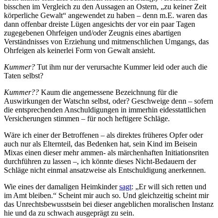
bisschen im Vergleich zu den Aussagen an Ostern, „zu keiner Zeit
körperliche Gewalt“ angewendet zu haben – denn m.E. waren das
dann offenbar dreiste Lügen angesichts der vor ein paar Tagen
zugegebenen Ohrfeigen und/oder Zeugnis eines abartigen
Verständnisses von Erziehung und mitmenschlichen Umgangs, das
Ohrfeigen als keinerlei Form von Gewalt ansieht.
Kummer?
Tut ihm nur der verursachte Kummer leid oder auch die
Taten selbst?
Kummer??
Kaum die angemessene Bezeichnung für die
Auswirkungen der Watschn selbst, oder? Geschweige denn – sofern
die entsprechenden Anschuldigungen in immerhin eidesstattlichen
Versicherungen stimmen – für noch heftigere Schläge.
Wäre ich einer der Betroffenen – als direktes früheres Opfer oder
auch nur als Elternteil, das Bedenken hat, sein Kind im Beisein
Mixas einen dieser mehr ammen- als märchenhaften Initiationsriten
durchführen zu lassen –, ich könnte dieses Nicht-Bedauern der
Schläge nicht einmal ansatzweise als Entschuldigung anerkennen.
Wie eines der damaligen Heimkinder
sagt
: „Er will sich retten und
im Amt bleiben.“ Scheint mir auch so. Und gleichzeitig scheint mir
das Unrechtsbewusstsein bei dieser angeblichen moralischen Instanz
hie und da zu schwach ausgeprägt zu sein.