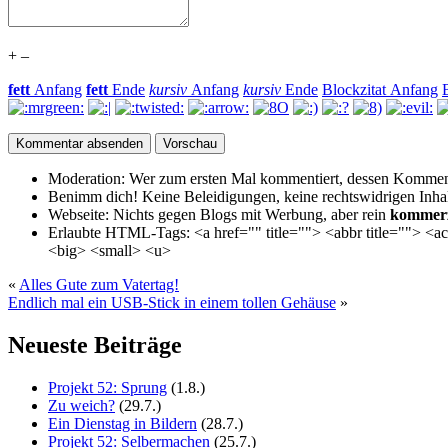
+
–
fett
Anfang
fett
Ende
kursiv
Anfang
kursiv
Ende
Blockzitat Anfang
Moderation:
Wer zum ersten Mal kommentiert, dessen Kommenta
Benimm dich!
Keine Beleidigungen, keine rechtswidrigen Inhalte 
Webseite:
Nichts gegen Blogs mit Werbung, aber rein
kommerz
Erlaubte HTML-Tags:
<a href="" title=""> <abbr title=""> <
<big> <small> <u>
«
Alles Gute zum Vatertag!
Endlich mal ein USB-Stick in einem tollen Gehäuse
»
Neueste Beiträge
Projekt 52: Sprung
(1.8.)
Zu weich?
(29.7.)
Ein Dienstag in Bildern
(28.7.)
Projekt 52: Selbermachen
(25.7.)