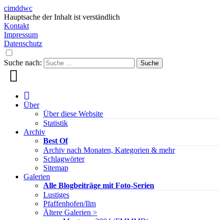
cimddwc
Hauptsache der Inhalt ist verständlich
Kontakt
Impressum
Datenschutz
Suche nach:
Über
Über diese Website
Statistik
Archiv
Best Of
Archiv nach Monaten, Kategorien & mehr
Schlagwörter
Sitemap
Galerien
Alle Blogbeiträge mit Foto-Serien
Lustiges
Pfaffenhofen/Ilm
Ältere Galerien >