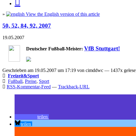
»
View the English version of this article
50, 52, 84, 92, 2007
19.05.2007
VfB Stuttgart!
Deutscher Fußball-Meister:
Geschrieben am 19.05.2007 um 17:19 von cimddwc — 1437x gelesen
Freizeit&Sport
Fußball
,
Preise
,
Sport
RSS-Kommentar-Feed
—
Trackback-URL
teilen
teilen