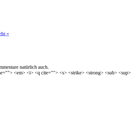
hr »
mentare natürlich auch.
time=""> <em> <i> <q cite=""> <s> <strike> <strong> <sub> <sup>