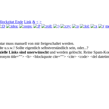
Blockzitat Ende
Link
&
<
>
me
r muss manuell von mir freigeschaltet werden.
u.s.w.! Sollte eigentlich selbst­verständlich sein, oder...?
ielle Links sind unerwünscht
und werden gelöscht. Reine Spam-Kom
acronym title=""> <b> <blockquote cite=""> <cite> <code> <del date