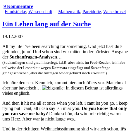
9 Kommentare
Fundstücke
,
Wissenschaft
Mathematik
,
Pareidolie
,
Wuselbrusel
Ein Leben lang auf der Suche
19.12.2007
All my life i’ve been searching for something
. Und jetzt hast du’s
gefunden, juhu! Und schon sind wir mitten in der nächsten Ausgabe
der
Suchanfragen-Analysen
…
(Suchanfragen sind grau hinterlegt, i.d.R. aber nicht im Feed-Reader; ich habe
teilweise der Lesbarkeit wegen Kommata eingefügt und Satzanfänge
großgeschrieben, aber die Anfragen weder gekürzt noch erweitert.)
Ich höre deutsch
. Kenn ich, kommt hier auch öfters vor. Manchmal
aber nur bayerisch…
In diesem Beitrag ist allerdings
vieles englisch.
And then it hit me all at once when you left, i cant let you go, i keep
trying but i cant, all i can say is i miss you
.
Do you know that only
you can save me baby
?
Dankeschön, da wird mir richtig warm
ums Herz. Aber war ja nicht lange weg.
Und in der richtigen Weihnachtsstimmung sind wir auch schon,
it’s