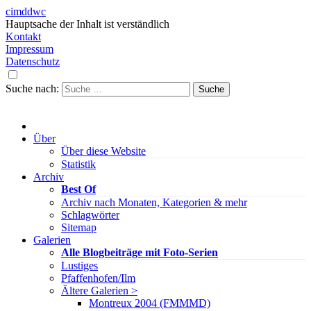
cimddwc
Hauptsache der Inhalt ist verständlich
Kontakt
Impressum
Datenschutz
Suche nach:
Über
Über diese Website
Statistik
Archiv
Best Of
Archiv nach Monaten, Kategorien & mehr
Schlagwörter
Sitemap
Galerien
Alle Blogbeiträge mit Foto-Serien
Lustiges
Pfaffenhofen/Ilm
Ältere Galerien >
Montreux 2004 (FMMMD)