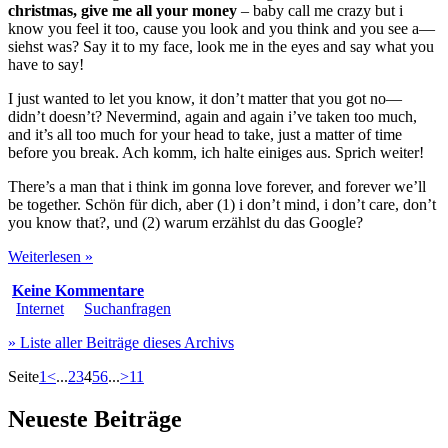
christmas, give me all your money
–
baby call me crazy but i
know you feel it too
,
cause you look and you think and you see a
—
siehst was?
Say it to my face, look me in the eyes and say what you
have to say
!
I just wanted to let you know
,
it don’t matter that you got no
—
didn’t doesn’t
? Nevermind,
again and again i’ve taken too much
,
and it’s all too much for your head to take, just a matter of time
before you break
. Ach komm, ich halte einiges aus. Sprich weiter!
There’s a man that i think im gonna love forever, and forever we’ll
be together
. Schön für dich, aber (1)
i don’t mind, i don’t care, don’t
you know that
?, und (2) warum erzählst du das Google?
Weiterlesen »
Keine Kommentare
Internet
Suchanfragen
» Liste aller Beiträge dieses Archivs
Seite
1
<
...
2
3
4
5
6
...
>
11
Neueste Beiträge