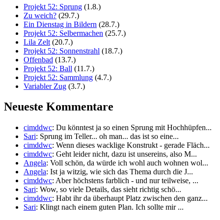
Projekt 52: Sprung
(1.8.)
Zu weich?
(29.7.)
Ein Dienstag in Bildern
(28.7.)
Projekt 52: Selbermachen
(25.7.)
Lila Zelt
(20.7.)
Projekt 52: Sonnenstrahl
(18.7.)
Offenbad
(13.7.)
Projekt 52: Ball
(11.7.)
Projekt 52: Sammlung
(4.7.)
Variabler Zug
(3.7.)
Neueste Kommentare
cimddwc
: Du könntest ja so einen Sprung mit Hochhüpfen...
Sari
: Sprung im Teller... oh man... das ist so eine...
cimddwc
: Wenn dieses wacklige Konstrukt - gerade Fläch...
cimddwc
: Geht leider nicht, dazu ist unsereins, also M...
Angela
: Voll schön, da würde ich wohl auch wohnen wol...
Angela
: Ist ja witzig, wie sich das Thema durch die J...
cimddwc
: Aber höchstens farblich - und nur teilweise, ...
Sari
: Wow, so viele Details, das sieht richtig schö...
cimddwc
: Habt ihr da überhaupt Platz zwischen den ganz...
Sari
: Klingt nach einem guten Plan. Ich sollte mir ...