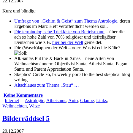
22.12.2007
Kurz und bündig:
Umfrage von „Gehirn & Geist“ zum Thema Astrologie
, deren
Ergebnis im März-Heft veröffentlicht werden soll.
Die terminologische Trickkiste von Bertelsmann
– über die
ach so hohe Zahl von 70% religiöser und tiefreligiöser
Deutschen wie z.B.
hier bei der Welt
gemeldet.
Die (Wasch)lappen der Welt – oder: Was ist echte Kälte?
Alt.Santas Put the X Back in Xmas
– neue Arten von
Weihnachtsmännern: Objectivist Santa, Atheist Santa, Pagan
Santa und Parent Appreciation Santa.
Skeptics‘ Circle 76
, bi-weekly portal to the best skeptical blog
writing.
Altschlaues zum Thema „Stau“ …
Keine Kommentare
Internet
Astrologie
,
Atheismus
,
Auto
,
Glaube
,
Links
,
Weihnachten
,
Witze
Bilderräddsel 5
20.12.2007