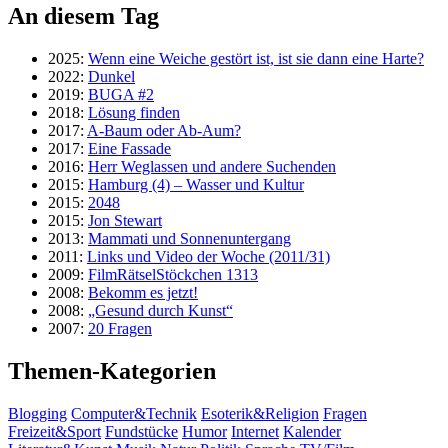
An diesem Tag
2025:
Wenn eine Weiche gestört ist, ist sie dann eine Harte?
2022:
Dunkel
2019:
BUGA #2
2018:
Lösung finden
2017:
A-Baum oder Ab-Aum?
2017:
Eine Fassade
2016:
Herr Weglassen und andere Suchenden
2015:
Hamburg (4) – Wasser und Kultur
2015:
2048
2015:
Jon Stewart
2013:
Mammati und Sonnenuntergang
2011:
Links und Video der Woche (2011/31)
2009:
FilmRätselStöckchen 1313
2008:
Bekomm es jetzt!
2008:
„Gesund durch Kunst“
2007:
20 Fragen
Themen-Kategorien
Blogging
Computer&Technik
Esoterik&Religion
Fragen
Freizeit&Sport
Fundstücke
Humor
Internet
Kalender