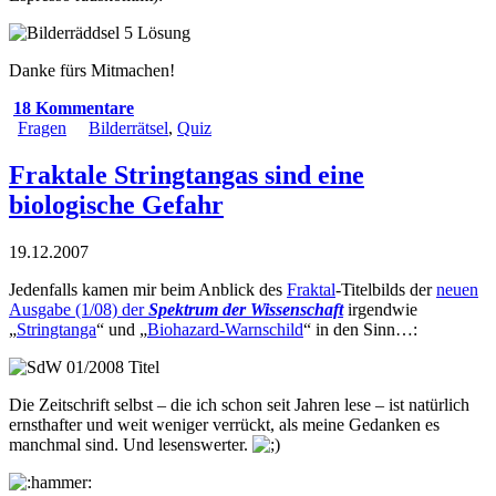
Danke fürs Mitmachen!
18 Kommentare
Fragen
Bilderrätsel
,
Quiz
Fraktale Stringtangas sind eine
biologische Gefahr
19.12.2007
Jedenfalls kamen mir beim Anblick des
Fraktal
-Titelbilds der
neuen
Ausgabe (1/08) der
Spektrum der Wissenschaft
irgendwie
„
Stringtanga
“ und „
Biohazard-Warnschild
“ in den Sinn…:
Die Zeitschrift selbst – die ich schon seit Jahren lese – ist natürlich
ernsthafter und weit weniger verrückt, als meine Gedanken es
manchmal sind. Und lesenswerter.