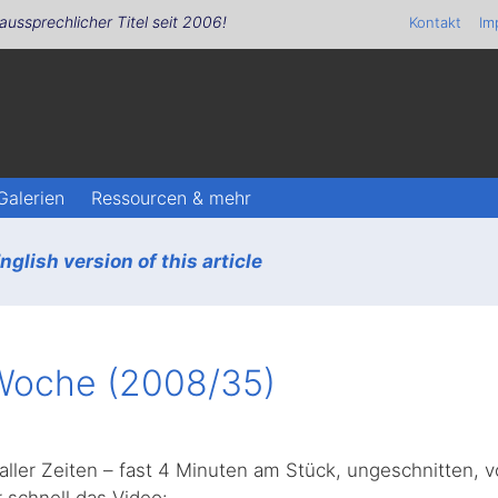
aussprechlicher Titel seit 2006!
Kontakt
Im
Galerien
Ressourcen & mehr
glish version of this article
Woche (2008/35)
ller Zeiten – fast 4 Minuten am Stück, ungeschnitten, 
r schnell das Video: