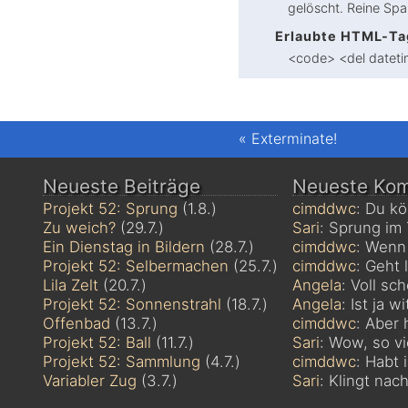
gelöscht. Reine Sp
Erlaubte HTML-Ta
<code> <del dateti
«
Exterminate!
Neueste Beiträge
Neueste Ko
Projekt 52: Sprung
(1.8.)
cimddwc
: Du kö
Zu weich?
(29.7.)
Sari
: Sprung im T
Ein Dienstag in Bildern
(28.7.)
cimddwc
: Wenn 
Projekt 52: Selbermachen
(25.7.)
cimddwc
: Geht 
Lila Zelt
(20.7.)
Angela
: Voll sc
Projekt 52: Sonnenstrahl
(18.7.)
Angela
: Ist ja 
Offenbad
(13.7.)
cimddwc
: Aber 
Projekt 52: Ball
(11.7.)
Sari
: Wow, so vie
Projekt 52: Sammlung
(4.7.)
cimddwc
: Habt 
Variabler Zug
(3.7.)
Sari
: Klingt nach