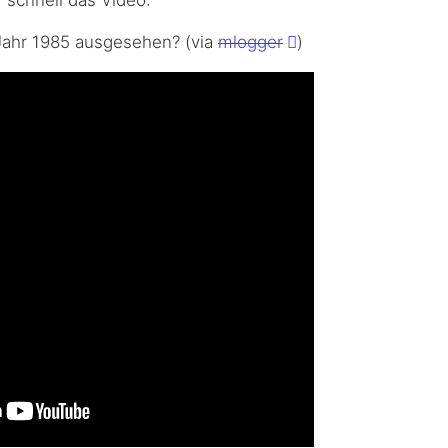
Jahr 1985 ausgesehen? (via
mlogger
)