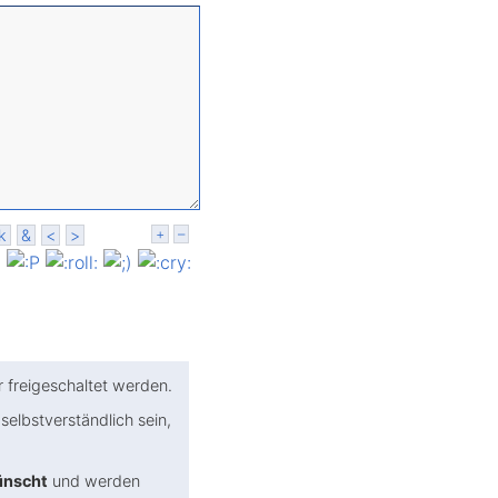
k
&
<
>
+
–
freigeschaltet werden.
selbst­verständlich sein,
ünscht
und werden