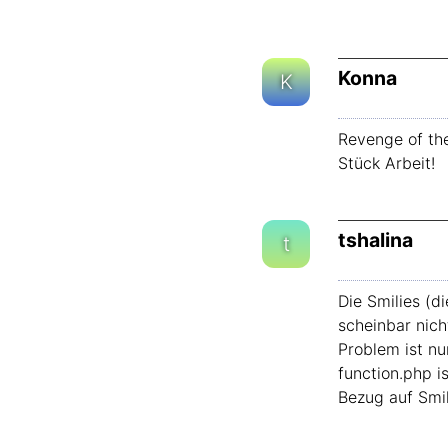
Konna
K
Revenge of the
Stück Arbeit!
tshalina
t
Die Smilies (d
scheinbar nich
Problem ist nu
function.php i
Bezug auf Smil