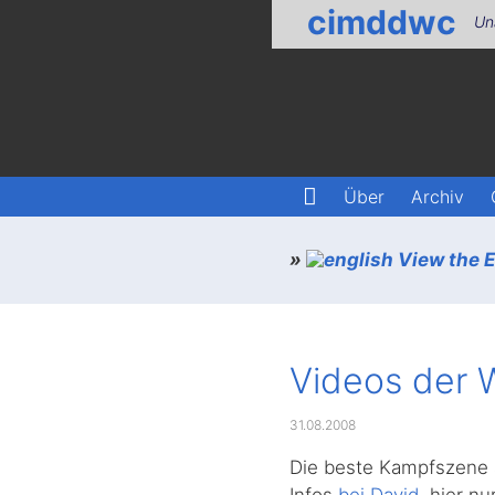
cimddwc
Un
Über
Archiv
»
View the En
Videos der 
31.08.2008
Die beste Kampfszene a
Infos
bei David
, hier nu