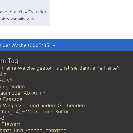
ockquote cite=""> <cite>
<big> <small> <u>
s der Woche (2008/35)
»
em Tag
n eine Weiche gestört ist, ist sie dann eine Harte?
kel
GA #2
ung finden
aum oder Ab-Aum?
e Fassade
r Weglassen und andere Suchenden
burg (4) – Wasser und Kultur
48
 Stewart
mati und Sonnenuntergang