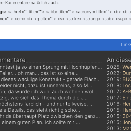
am-Kommentare natürlich auch.
gs:
<a href="" title=""> <abbr title=""> <acronym title=""> <b> <bl
me=""> <em> <i> <q cite=""> <s> <strike> <strong> <sub> <sup> 
Link
mmentare
An dies
nntest ja so einen Sprung mit Hochhüpfen...
2025:
Wen
eller... oh man... das ist so eine...
2022:
Dun
dieses wacklige Konstrukt - gerade Fläch...
2019:
BU
leider nicht, dazu ist unsereins, also M...
2018:
Lös
hön, da würde ich wohl auch wohnen wol...
2017:
A-B
witzig, wie sich das Thema durch die J...
2017:
Ein
höchstens farblich - und nur teilweise, ...
2016:
Her
le Details, das sieht richtig schö...
2015:
Ham
ihr da überhaupt Platz zwischen den ganz...
2015:
20
 einem guten Plan. Ich sollte mir ...
2015:
Jon
2013:
Mam