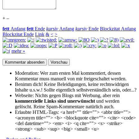
+
–
fett
Anfang
fett
Ende
kursiv
Anfang
kursiv
Ende
Blockzitat Anfang
Blockzitat Ende
Link
&
<
>
mehr »
Moderation:
Wer zum ersten Mal kommentiert, dessen
Kommentar muss manuell von mir freigeschaltet werden.
Benimm dich!
Keine Beleidigungen, keine rechtswidrigen
Inhalte u.s.w.! Sollte eigentlich selbst­verständlich sein, oder...?
Webseite:
Nichts gegen Blogs mit Werbung, aber rein
kommerzielle Links sind unerwünscht
und werden
gelöscht. Reine Spam-Kommentare natürlich auch.
Erlaubte HTML-Tags:
<a href="" title=""> <abbr title="">
<acronym title=""> <b> <blockquote cite=""> <cite> <code>
<del datetime=""> <em> <i> <q cite=""> <s> <strike>
<strong> <sub> <sup> <big> <small> <u>