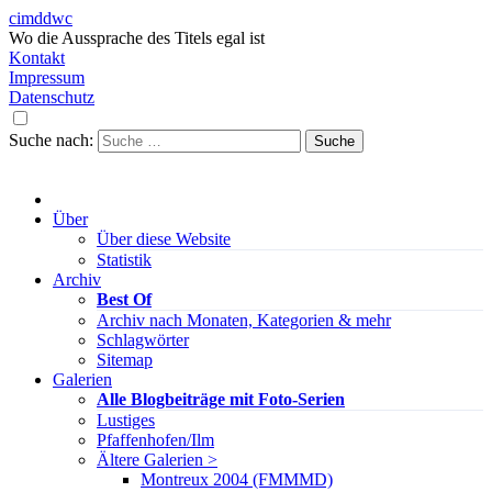
cimddwc
Wo die Aussprache des Titels egal ist
Kontakt
Impressum
Datenschutz
Suche nach:
Über
Über diese Website
Statistik
Archiv
Best Of
Archiv nach Monaten, Kategorien & mehr
Schlagwörter
Sitemap
Galerien
Alle Blogbeiträge mit Foto-Serien
Lustiges
Pfaffenhofen/Ilm
Ältere Galerien >
Montreux 2004 (FMMMD)