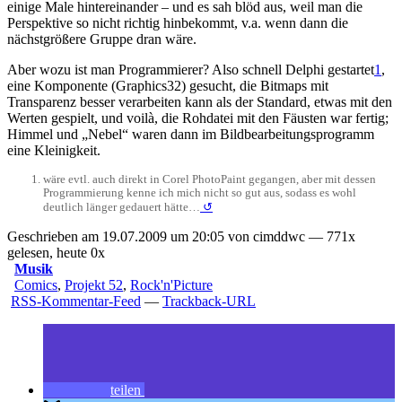
einige Male hintereinander – und es sah blöd aus, weil man die
Perspektive so nicht richtig hinbekommt, v.a. wenn dann die
nächstgrößere Gruppe dran wäre.
Aber wozu ist man Programmierer? Also schnell Delphi gestartet
1
,
eine Komponente (Graphics32) gesucht, die Bitmaps mit
Transparenz besser verarbeiten kann als der Standard, etwas mit den
Werten gespielt, und voilà, die Rohdatei mit den Fäusten war fertig;
Himmel und „Nebel“ waren dann im Bildbearbeitungsprogramm
eine Kleinigkeit.
wäre evtl. auch direkt in Corel PhotoPaint gegangen, aber mit dessen
Programmierung kenne ich mich nicht so gut aus, sodass es wohl
deutlich länger gedauert hätte…
↺
Geschrieben am 19.07.2009 um 20:05 von cimddwc — 771x
gelesen, heute 0x
Musik
Comics
,
Projekt 52
,
Rock'n'Picture
RSS-Kommentar-Feed
—
Trackback-URL
teilen