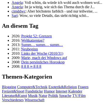
Angela
: Voll schön, da würde ich wohl auch wohnen wol...
Angela
: Ist ja witzig, wie sich das Thema durch die J...
cimddwc
: Aber höchstens farblich - und nur teilweise, ...
Sari
: Wow, so viele Details, das sieht richtig schö...
An diesem Tag
2026:
Projekt 52: Grenzen
2016:
Weltkatzentag?
2013:
Summ… summ… summ…
2011:
Neubeginn
2010:
Links der Woche (2010/31)
2009:
Marie, mach dei Windows auf
2008:
Dein persönliches Horoskop
2008:
8 8 8 ∞ 8 8 8
Themen-Kategorien
Blogging
Computer&Technik
Esoterik&Religion
Fragen
Freizeit&Sport
Fundstücke
Humor
Internet
Kalender
Literatur&Kunst
Musik
Natur
Politik
Sprache
TV/Film
Verschiedenes
Wissenschaft