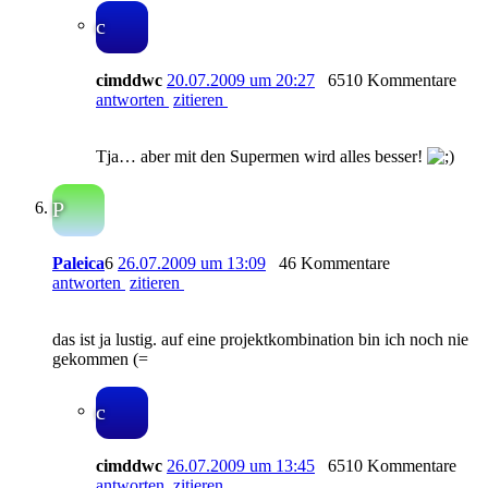
c
cimddwc
20.07.2009 um 20:27
6510 Kommentare
antworten
zitieren
Tja… aber mit den Supermen wird alles besser!
P
Paleica
6
26.07.2009 um 13:09
46 Kommentare
antworten
zitieren
das ist ja lustig. auf eine projektkombination bin ich noch nie
gekommen (=
c
cimddwc
26.07.2009 um 13:45
6510 Kommentare
antworten
zitieren