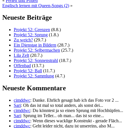
«
Perlen und Pollen
Englisch lernen mit Queen-Songs (2)
»
Neueste Beiträge
Projekt 52: Grenzen
(8.8.)
Projekt 52: Sprung
(1.8.)
Zu weich?
(29.7.)
Ein Dienstag in Bildern
(28.7.)
Projekt 52: Selbermachen
(25.7.)
Lila Zelt
(20.7.)
Projekt 52: Sonnenstrahl
(18.7.)
Offenbad
(13.7.)
Projekt 52: Ball
(11.7.)
Projekt 52: Sammlung
(4.7.)
Neueste Kommentare
cimddwc
: Danke. Ehrlich gesagt hab ich das Foto vor 2 ...
Sari
: Oh das ist mal so total anders, als sonst dei...
cimddwc
: Du könntest ja so einen Sprung mit Hochhüpfen...
Sari
: Sprung im Teller... oh man... das ist so eine...
cimddwc
: Wenn dieses wacklige Konstrukt - gerade Fläch...
cimddwc
: Geht leider nicht, dazu ist unsereins, also M...