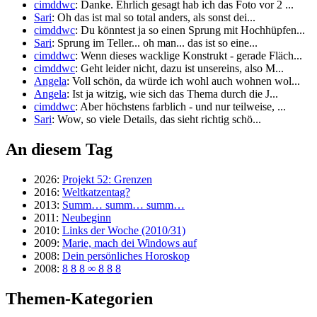
cimddwc
: Danke. Ehrlich gesagt hab ich das Foto vor 2 ...
Sari
: Oh das ist mal so total anders, als sonst dei...
cimddwc
: Du könntest ja so einen Sprung mit Hochhüpfen...
Sari
: Sprung im Teller... oh man... das ist so eine...
cimddwc
: Wenn dieses wacklige Konstrukt - gerade Fläch...
cimddwc
: Geht leider nicht, dazu ist unsereins, also M...
Angela
: Voll schön, da würde ich wohl auch wohnen wol...
Angela
: Ist ja witzig, wie sich das Thema durch die J...
cimddwc
: Aber höchstens farblich - und nur teilweise, ...
Sari
: Wow, so viele Details, das sieht richtig schö...
An diesem Tag
2026:
Projekt 52: Grenzen
2016:
Weltkatzentag?
2013:
Summ… summ… summ…
2011:
Neubeginn
2010:
Links der Woche (2010/31)
2009:
Marie, mach dei Windows auf
2008:
Dein persönliches Horoskop
2008:
8 8 8 ∞ 8 8 8
Themen-Kategorien