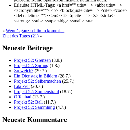
Erlaubte HTML-Tags:
<a href="" title=""> <abbr title="">
<acronym title=""> <b> <blockquote cite=""> <cite> <code>
<del datetime=""> <em> <i> <q cite=""> <s> <strike>
<strong> <sub> <sup> <big> <small> <u>
«
Wenn’s ganz schlimm kommt…
Zitat des Tages (21)
»
Neueste Beiträge
Projekt 52: Grenzen
(8.8.)
Projekt 52: Sprung
(1.8.)
Zu weich?
(29.7.)
Ein Dienstag in Bildern
(28.7.)
Projekt 52: Selbermachen
(25.7.)
Lila Zelt
(20.7.)
Projekt 52: Sonnenstrahl
(18.7.)
Offenbad
(13.7.)
Projekt 52: Ball
(11.7.)
Projekt 52: Sammlung
(4.7.)
Neueste Kommentare