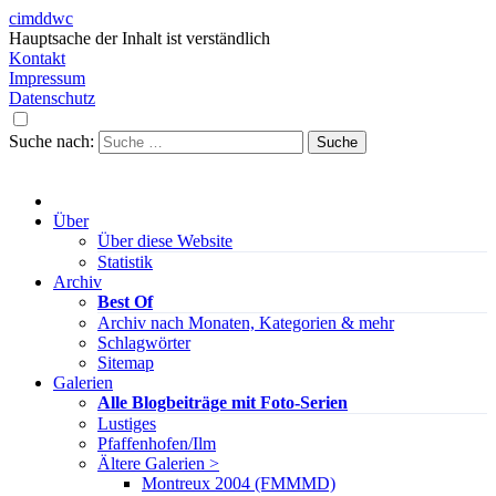
cimddwc
Hauptsache der Inhalt ist verständlich
Kontakt
Impressum
Datenschutz
Suche nach:
Über
Über diese Website
Statistik
Archiv
Best Of
Archiv nach Monaten, Kategorien & mehr
Schlagwörter
Sitemap
Galerien
Alle Blogbeiträge mit Foto-Serien
Lustiges
Pfaffenhofen/Ilm
Ältere Galerien >
Montreux 2004 (FMMMD)