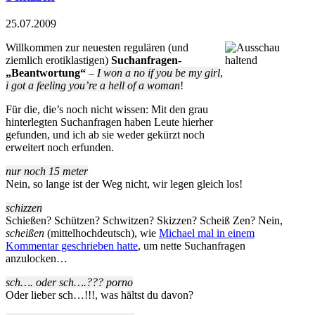
25.07.2009
Willkommen zur neuesten regulären (und
ziemlich erotiklastigen)
Suchanfragen-
„Beantwortung“
–
I won a no if you be my girl
,
i got a feeling you’re a hell of a woman
!
Für die, die’s noch nicht wissen: Mit den grau
hinterlegten Suchanfragen haben Leute hierher
gefunden, und ich ab sie weder gekürzt noch
erweitert noch erfunden.
nur noch 15 meter
Nein, so lange ist der Weg nicht, wir legen gleich los!
schizzen
Schießen? Schützen? Schwitzen? Skizzen? Scheiß Zen? Nein,
scheißen
(mittelhochdeutsch), wie
Michael mal in einem
Kommentar geschrieben hatte
, um nette Suchanfragen
anzulocken…
sch…. oder sch….??? porno
Oder lieber sch…!!!, was hältst du davon?