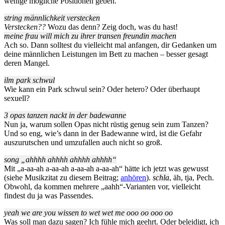
wenige mögliche Positionen geben.
string männlichkeit verstecken
Verstecken??
Wozu das denn? Zeig doch, was du hast!
meine frau will mich zu ihrer transen freundin machen
Ach so. Dann solltest du vielleicht mal anfangen, dir Gedanken um
deine männlichen Leistungen im Bett zu machen – besser gesagt
deren Mangel.
ilm park schwul
Wie kann ein Park schwul sein? Oder hetero? Oder überhaupt
sexuell?
3 opas tanzen nackt in der badewanne
Nun ja, warum sollen Opas nicht rüstig genug sein zum Tanzen?
Und so eng, wie’s dann in der Badewanne wird, ist die Gefahr
auszurutschen und umzufallen auch nicht so groß.
song „ahhhh ahhhh ahhhh ahhhh“
Mit „a-aa-ah a-aa-ah a-aa-ah a-aa-ah“ hätte ich jetzt was gewusst
(siehe Musikzitat zu diesem Beitrag;
anhören
).
schla
, äh, tja, Pech.
Obwohl, da kommen mehrere „aahh“-Varianten vor, vielleicht
findest du ja was Passendes.
yeah we are you wissen to wet wet me ooo oo ooo oo
Was soll man dazu sagen? Ich fühle mich geehrt. Oder beleidigt, ich