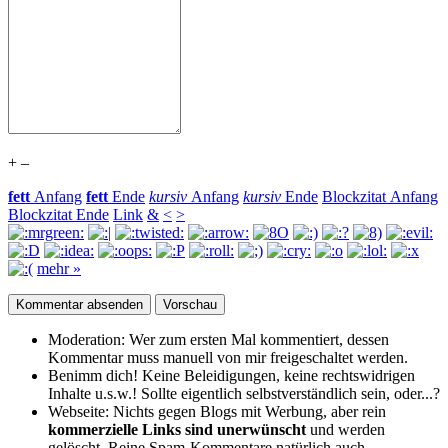
+
–
fett
Anfang
fett
Ende
kursiv
Anfang
kursiv
Ende
Blockzitat Anfang
Blockzitat Ende
Link
&
<
>
mehr »
Moderation:
Wer zum ersten Mal kommentiert, dessen
Kommentar muss manuell von mir freigeschaltet werden.
Benimm dich!
Keine Beleidigungen, keine rechtswidrigen
Inhalte u.s.w.! Sollte eigentlich selbst­verständlich sein, oder...?
Webseite:
Nichts gegen Blogs mit Werbung, aber rein
kommerzielle Links sind unerwünscht
und werden
gelöscht. Reine Spam-Kommentare natürlich auch.