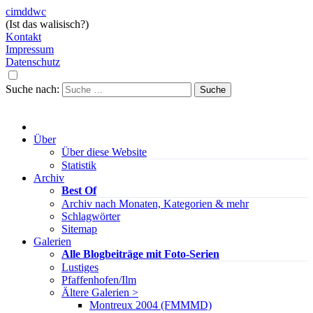
cimddwc
(Ist das walisisch?)
Kontakt
Impressum
Datenschutz
Suche nach:
Über
Über diese Website
Statistik
Archiv
Best Of
Archiv nach Monaten, Kategorien & mehr
Schlagwörter
Sitemap
Galerien
Alle Blogbeiträge mit Foto-Serien
Lustiges
Pfaffenhofen/Ilm
Ältere Galerien >
Montreux 2004 (FMMMD)