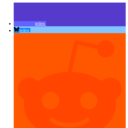
teilen
teilen