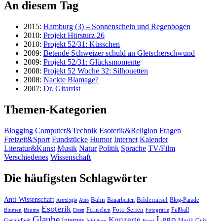
An diesem Tag
2015:
Hamburg (3) – Sonnenschein und Regenbogen
2010:
Projekt Hörsturz 26
2010:
Projekt 52/31: Küsschen
2009:
Betende Schweizer schuld an Gletscherschwund
2009:
Projekt 52/31: Glücksmomente
2008:
Projekt 52 Woche 32: Silhouetten
2008:
Nackte Blamage?
2007:
Dr. Gitarrist
Themen-Kategorien
Blogging
Computer&Technik
Esoterik&Religion
Fragen
Freizeit&Sport
Fundstücke
Humor
Internet
Kalender
Literatur&Kunst
Musik
Natur
Politik
Sprache
TV/Film
Verschiedenes
Wissenschaft
Die häufigsten Schlagwörter
Anti-Wissenschaft
Bahn
Bauarbeiten
Bilderrätsel
Blog-Parade
Astrologie
Auto
Esoterik
Fernsehen
Foto-Serien
Fußball
Blumen
Bäume
Essen
Fotografie
Glaube
Lego
Konzerte
Internes
Gesundheit
Jubiläum
Musik-Quiz
Kunst