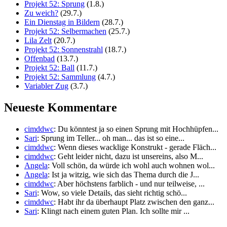
Projekt 52: Sprung
(1.8.)
Zu weich?
(29.7.)
Ein Dienstag in Bildern
(28.7.)
Projekt 52: Selbermachen
(25.7.)
Lila Zelt
(20.7.)
Projekt 52: Sonnenstrahl
(18.7.)
Offenbad
(13.7.)
Projekt 52: Ball
(11.7.)
Projekt 52: Sammlung
(4.7.)
Variabler Zug
(3.7.)
Neueste Kommentare
cimddwc
: Du könntest ja so einen Sprung mit Hochhüpfen...
Sari
: Sprung im Teller... oh man... das ist so eine...
cimddwc
: Wenn dieses wacklige Konstrukt - gerade Fläch...
cimddwc
: Geht leider nicht, dazu ist unsereins, also M...
Angela
: Voll schön, da würde ich wohl auch wohnen wol...
Angela
: Ist ja witzig, wie sich das Thema durch die J...
cimddwc
: Aber höchstens farblich - und nur teilweise, ...
Sari
: Wow, so viele Details, das sieht richtig schö...
cimddwc
: Habt ihr da überhaupt Platz zwischen den ganz...
Sari
: Klingt nach einem guten Plan. Ich sollte mir ...