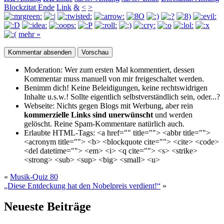
Blockzitat Ende
Link
&
<
>
mehr »
Moderation:
Wer zum ersten Mal kommentiert, dessen
Kommentar muss manuell von mir freigeschaltet werden.
Benimm dich!
Keine Beleidigungen, keine rechtswidrigen
Inhalte u.s.w.! Sollte eigentlich selbst­verständlich sein, oder...?
Webseite:
Nichts gegen Blogs mit Werbung, aber rein
kommerzielle Links sind unerwünscht
und werden
gelöscht. Reine Spam-Kommentare natürlich auch.
Erlaubte HTML-Tags:
<a href="" title=""> <abbr title="">
<acronym title=""> <b> <blockquote cite=""> <cite> <code>
<del datetime=""> <em> <i> <q cite=""> <s> <strike>
<strong> <sub> <sup> <big> <small> <u>
«
Musik-Quiz 80
„Diese Entdeckung hat den Nobelpreis verdient!“
»
Neueste Beiträge