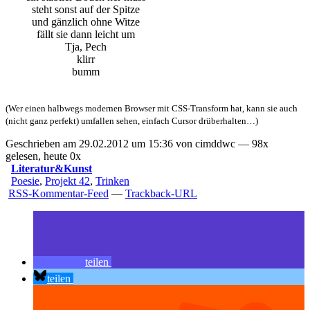
steht sonst auf der Spitze
und gänzlich ohne Witze
fällt sie dann leicht um
Tja, Pech
klirr
bumm
(Wer einen halbwegs modernen Browser mit CSS-Transform hat, kann sie auch
(nicht ganz perfekt) umfallen sehen, einfach Cursor drüberhalten…)
Geschrieben am 29.02.2012 um 15:36 von cimddwc — 98x
gelesen, heute 0x
Literatur&Kunst
Poesie
,
Projekt 42
,
Trinken
RSS-Kommentar-Feed
—
Trackback-URL
teilen
teilen