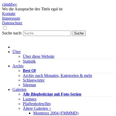
cimddwc
Wo die Aussprache des Titels egal ist
Kontakt
Impressum
Datenschutz
Suche nach:
Über
Über diese Website
Statistik
Archiv
Best Of
Archiv nach Monaten, Kategorien & mehr
Schlagwörter
Sitemap
Galerien
Alle Blogbeiträge mit Foto-Serien
Lustiges
Pfaffenhofen/Ilm
Ältere Galerien >
Montreux 2004 (FMMMD)