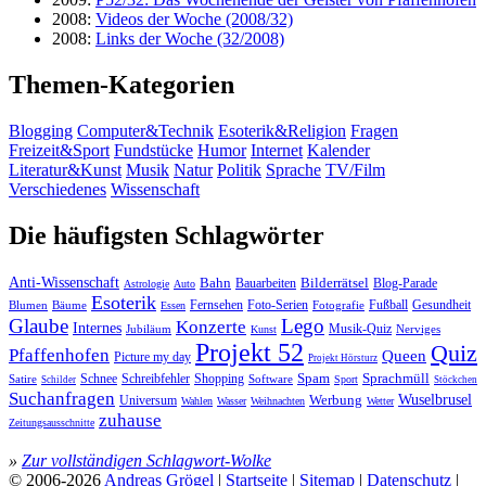
2008:
Videos der Woche (2008/32)
2008:
Links der Woche (32/2008)
Themen-Kategorien
Blogging
Computer&Technik
Esoterik&Religion
Fragen
Freizeit&Sport
Fundstücke
Humor
Internet
Kalender
Literatur&Kunst
Musik
Natur
Politik
Sprache
TV/Film
Verschiedenes
Wissenschaft
Die häufigsten Schlagwörter
Anti-Wissenschaft
Bahn
Bauarbeiten
Bilderrätsel
Blog-Parade
Astrologie
Auto
Esoterik
Fernsehen
Foto-Serien
Fußball
Gesundheit
Blumen
Bäume
Essen
Fotografie
Glaube
Lego
Konzerte
Internes
Jubiläum
Musik-Quiz
Nerviges
Kunst
Projekt 52
Quiz
Pfaffenhofen
Queen
Picture my day
Projekt Hörsturz
Sprachmüll
Spam
Satire
Schnee
Schreibfehler
Shopping
Software
Sport
Schilder
Stöckchen
Suchanfragen
Wuselbrusel
Universum
Werbung
Wahlen
Wasser
Weihnachten
Wetter
zuhause
Zeitungsausschnitte
»
Zur vollständigen Schlagwort-Wolke
© 2006-2026
Andreas Grögel
|
Startseite
|
Sitemap
|
Datenschutz
|