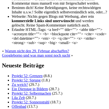
Kommentar muss manuell von mir freigeschaltet werden.
Benimm dich!
Keine Beleidigungen, keine rechtswidrigen
Inhalte u.s.w.! Sollte eigentlich selbst­verständlich sein, oder...?
Webseite:
Nichts gegen Blogs mit Werbung, aber rein
kommerzielle Links sind unerwünscht
und werden
gelöscht. Reine Spam-Kommentare natürlich auch.
Erlaubte HTML-Tags:
<a href="" title=""> <abbr title="">
<acronym title=""> <b> <blockquote cite=""> <cite> <code>
<del datetime=""> <em> <i> <q cite=""> <s> <strike>
<strong> <sub> <sup> <big> <small> <u>
«
Warum nicht den 29. Februar abschaffen?
Googleborno und was man sonst noch sucht
»
Neueste Beiträge
Projekt 52: Grenzen
(8.8.)
Projekt 52: Sprung
(1.8.)
Zu weich?
(29.7.)
Ein Dienstag in Bildern
(28.7.)
Projekt 52: Selbermachen
(25.7.)
Lila Zelt
(20.7.)
Projekt 52: Sonnenstrahl
(18.7.)
Offenbad
(13.7.)