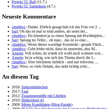
Projekt 52: Ball
(11.7.)
Projekt 52: Sammlung
(4.7.)
Neueste Kommentare
cimddwc
: Danke. Ehrlich gesagt hab ich das Foto vor 2 ...
Sari
: Oh das ist mal so total anders, als sonst dei...
cimddwc
: Du könntest ja so einen Sprung mit Hochhüpfen...
Sari
: Sprung im Teller... oh man... das ist so eine...
cimddwc
: Wenn dieses wacklige Konstrukt - gerade Fläch...
cimddwc
: Geht leider nicht, dazu ist unsereins, also M...
Angela
: Voll schön, da würde ich wohl auch wohnen wol...
Angela
: Ist ja witzig, wie sich das Thema durch die J...
cimddwc
: Aber höchstens farblich - und nur teilweise, ...
Sari
: Wow, so viele Details, das sieht richtig schö...
An diesem Tag
2018:
Spitzenhäubchen
2017:
Faul
2012:
Zusammenstöße mit Libellen
2010:
Bilderrätsel 43
2009:
Meine Kandidaten (Blog-Parade)
2009:
P52/32: Das Wochenende der Geister von Pfaffenhofen