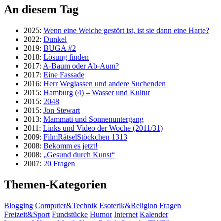
An diesem Tag
2025:
Wenn eine Weiche gestört ist, ist sie dann eine Harte?
2022:
Dunkel
2019:
BUGA #2
2018:
Lösung finden
2017:
A-Baum oder Ab-Aum?
2017:
Eine Fassade
2016:
Herr Weglassen und andere Suchenden
2015:
Hamburg (4) – Wasser und Kultur
2015:
2048
2015:
Jon Stewart
2013:
Mammati und Sonnenuntergang
2011:
Links und Video der Woche (2011/31)
2009:
FilmRätselStöckchen 1313
2008:
Bekomm es jetzt!
2008:
„Gesund durch Kunst“
2007:
20 Fragen
Themen-Kategorien
Blogging
Computer&Technik
Esoterik&Religion
Fragen
Freizeit&Sport
Fundstücke
Humor
Internet
Kalender