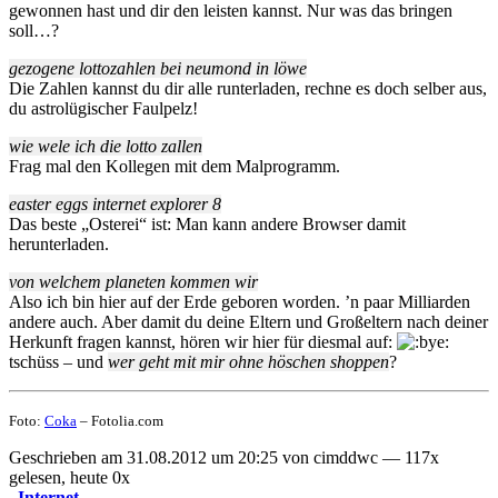
gewonnen hast und dir den leisten kannst. Nur was das bringen
soll…?
gezogene lottozahlen bei neumond in löwe
Die Zahlen kannst du dir alle runterladen, rechne es doch selber aus,
du astrolügischer Faulpelz!
wie wele ich die lotto zallen
Frag mal den Kollegen mit dem Malprogramm.
easter eggs internet explorer 8
Das beste „Osterei“ ist: Man kann andere Browser damit
herunterladen.
von welchem planeten kommen wir
Also ich bin hier auf der Erde geboren worden. ’n paar Milliarden
andere auch. Aber damit du deine Eltern und Großeltern nach deiner
Herkunft fragen kannst, hören wir hier für diesmal auf:
tschüss – und
wer geht mit mir ohne höschen shoppen
?
Foto:
Coka
– Fotolia.com
Geschrieben am 31.08.2012 um 20:25 von cimddwc — 117x
gelesen, heute 0x
Internet