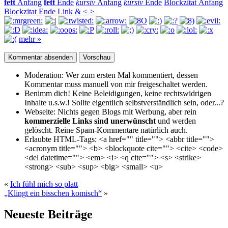
fett
Anfang
fett
Ende
kursiv
Anfang
kursiv
Ende
Blockzitat Anfang
Blockzitat Ende
Link
&
<
>
mehr »
Moderation:
Wer zum ersten Mal kommentiert, dessen
Kommentar muss manuell von mir freigeschaltet werden.
Benimm dich!
Keine Beleidigungen, keine rechtswidrigen
Inhalte u.s.w.! Sollte eigentlich selbst­verständlich sein, oder...?
Webseite:
Nichts gegen Blogs mit Werbung, aber rein
kommerzielle Links sind unerwünscht
und werden
gelöscht. Reine Spam-Kommentare natürlich auch.
Erlaubte HTML-Tags:
<a href="" title=""> <abbr title="">
<acronym title=""> <b> <blockquote cite=""> <cite> <code>
<del datetime=""> <em> <i> <q cite=""> <s> <strike>
<strong> <sub> <sup> <big> <small> <u>
«
Ich fühl mich so platt
„Klingt ein bisschen komisch“
»
Neueste Beiträge