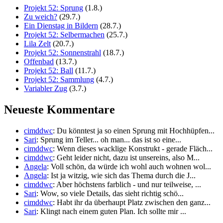
Projekt 52: Sprung
(1.8.)
Zu weich?
(29.7.)
Ein Dienstag in Bildern
(28.7.)
Projekt 52: Selbermachen
(25.7.)
Lila Zelt
(20.7.)
Projekt 52: Sonnenstrahl
(18.7.)
Offenbad
(13.7.)
Projekt 52: Ball
(11.7.)
Projekt 52: Sammlung
(4.7.)
Variabler Zug
(3.7.)
Neueste Kommentare
cimddwc
: Du könntest ja so einen Sprung mit Hochhüpfen...
Sari
: Sprung im Teller... oh man... das ist so eine...
cimddwc
: Wenn dieses wacklige Konstrukt - gerade Fläch...
cimddwc
: Geht leider nicht, dazu ist unsereins, also M...
Angela
: Voll schön, da würde ich wohl auch wohnen wol...
Angela
: Ist ja witzig, wie sich das Thema durch die J...
cimddwc
: Aber höchstens farblich - und nur teilweise, ...
Sari
: Wow, so viele Details, das sieht richtig schö...
cimddwc
: Habt ihr da überhaupt Platz zwischen den ganz...
Sari
: Klingt nach einem guten Plan. Ich sollte mir ...