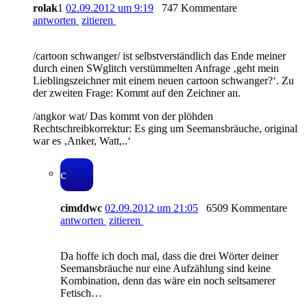
rolak
1
02.09.2012 um 9:19
747 Kommentare
antworten
zitieren
/cartoon schwanger/ ist selbstverständlich das Ende meiner
durch einen SWglitch verstümmelten Anfrage ‚geht mein
Lieblingszeichner mit einem neuen cartoon schwanger?‘. Zu
der zweiten Frage: Kommt auf den Zeichner an.
/angkor wat/ Das kommt von der plöhden
Rechtschreibkorrektur: Es ging um Seemansbräuche, original
war es ‚Anker, Watt,..‘
c
cimddwc
02.09.2012 um 21:05
6509 Kommentare
antworten
zitieren
Da hoffe ich doch mal, dass die drei Wörter deiner
Seemansbräuche nur eine Aufzählung sind keine
Kombination, denn das wäre ein noch seltsamerer
Fetisch…