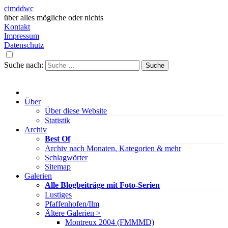
cimddwc
über alles mögliche oder nichts
Kontakt
Impressum
Datenschutz
Suche nach:
Über
Über diese Website
Statistik
Archiv
Best Of
Archiv nach Monaten, Kategorien & mehr
Schlagwörter
Sitemap
Galerien
Alle Blogbeiträge mit Foto-Serien
Lustiges
Pfaffenhofen/Ilm
Ältere Galerien >
Montreux 2004 (FMMMD)