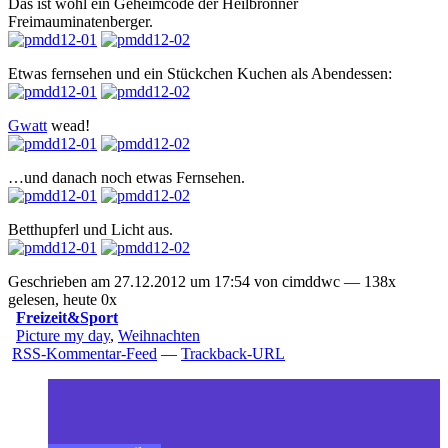
Das ist wohl ein Geheimcode der Heilbronner
Freimauminatenberger.
Etwas fernsehen und ein Stückchen Kuchen als Abendessen:
Gwatt
wead!
…und danach noch etwas Fernsehen.
Betthupferl und Licht aus.
Geschrieben am 27.12.2012 um 17:54 von cimddwc — 138x
gelesen, heute 0x
Freizeit&Sport
Picture my day
,
Weihnachten
RSS-Kommentar-Feed
—
Trackback-URL