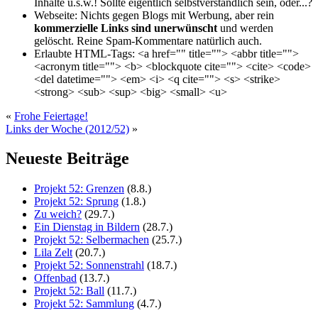
Inhalte u.s.w.! Sollte eigentlich selbst­verständlich sein, oder...?
Webseite:
Nichts gegen Blogs mit Werbung, aber rein
kommerzielle Links sind unerwünscht
und werden
gelöscht. Reine Spam-Kommentare natürlich auch.
Erlaubte HTML-Tags:
<a href="" title=""> <abbr title="">
<acronym title=""> <b> <blockquote cite=""> <cite> <code>
<del datetime=""> <em> <i> <q cite=""> <s> <strike>
<strong> <sub> <sup> <big> <small> <u>
«
Frohe Feiertage!
Links der Woche (2012/52)
»
Neueste Beiträge
Projekt 52: Grenzen
(8.8.)
Projekt 52: Sprung
(1.8.)
Zu weich?
(29.7.)
Ein Dienstag in Bildern
(28.7.)
Projekt 52: Selbermachen
(25.7.)
Lila Zelt
(20.7.)
Projekt 52: Sonnenstrahl
(18.7.)
Offenbad
(13.7.)
Projekt 52: Ball
(11.7.)
Projekt 52: Sammlung
(4.7.)