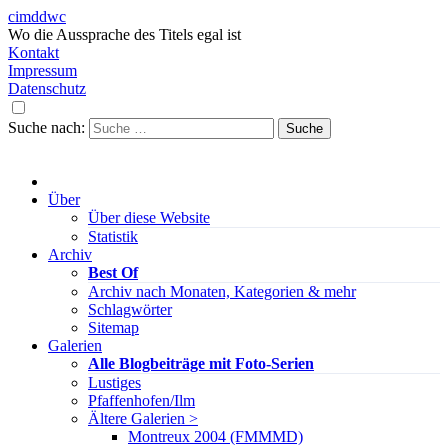
cimddwc
Wo die Aussprache des Titels egal ist
Kontakt
Impressum
Datenschutz
Suche nach:
Über
Über diese Website
Statistik
Archiv
Best Of
Archiv nach Monaten, Kategorien & mehr
Schlagwörter
Sitemap
Galerien
Alle Blogbeiträge mit Foto-Serien
Lustiges
Pfaffenhofen/Ilm
Ältere Galerien >
Montreux 2004 (FMMMD)