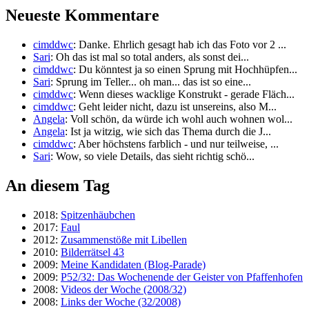
Neueste Kommentare
cimddwc
: Danke. Ehrlich gesagt hab ich das Foto vor 2 ...
Sari
: Oh das ist mal so total anders, als sonst dei...
cimddwc
: Du könntest ja so einen Sprung mit Hochhüpfen...
Sari
: Sprung im Teller... oh man... das ist so eine...
cimddwc
: Wenn dieses wacklige Konstrukt - gerade Fläch...
cimddwc
: Geht leider nicht, dazu ist unsereins, also M...
Angela
: Voll schön, da würde ich wohl auch wohnen wol...
Angela
: Ist ja witzig, wie sich das Thema durch die J...
cimddwc
: Aber höchstens farblich - und nur teilweise, ...
Sari
: Wow, so viele Details, das sieht richtig schö...
An diesem Tag
2018:
Spitzenhäubchen
2017:
Faul
2012:
Zusammenstöße mit Libellen
2010:
Bilderrätsel 43
2009:
Meine Kandidaten (Blog-Parade)
2009:
P52/32: Das Wochenende der Geister von Pfaffenhofen
2008:
Videos der Woche (2008/32)
2008:
Links der Woche (32/2008)