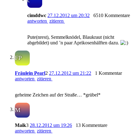
c
cimddwc
27.12.2012 um 20:32
6510 Kommentare
antworten
zitieren
Pute(nrest), Semmelknödel, Blaukraut (nicht
abgebildet) und ’n paar Aprikosenhälften dazu.
FP
Fräulein Pearl
2
27.12.2012 um 21:22
1 Kommentar
antworten
zitieren
geheime Zeichen auf der Straße… *grübel*
M
Maik
3
28.12.2012 um 19:26
13 Kommentare
antworten
zitieren