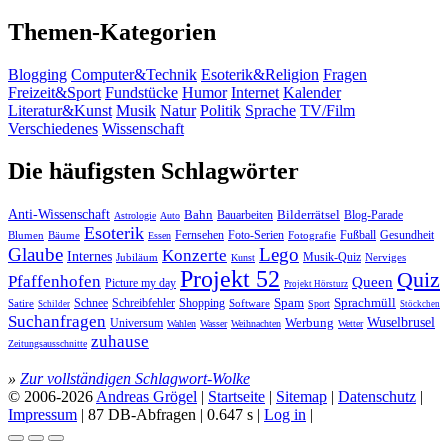
Themen-Kategorien
Blogging
Computer&Technik
Esoterik&Religion
Fragen
Freizeit&Sport
Fundstücke
Humor
Internet
Kalender
Literatur&Kunst
Musik
Natur
Politik
Sprache
TV/Film
Verschiedenes
Wissenschaft
Die häufigsten Schlagwörter
Anti-Wissenschaft
Bahn
Bauarbeiten
Bilderrätsel
Blog-Parade
Astrologie
Auto
Esoterik
Fernsehen
Foto-Serien
Fußball
Gesundheit
Blumen
Bäume
Essen
Fotografie
Glaube
Lego
Konzerte
Internes
Jubiläum
Musik-Quiz
Nerviges
Kunst
Projekt 52
Quiz
Pfaffenhofen
Queen
Picture my day
Projekt Hörsturz
Sprachmüll
Spam
Satire
Schnee
Schreibfehler
Shopping
Software
Sport
Schilder
Stöckchen
Suchanfragen
Wuselbrusel
Universum
Werbung
Wahlen
Wasser
Weihnachten
Wetter
zuhause
Zeitungsausschnitte
»
Zur vollständigen Schlagwort-Wolke
© 2006-2026
Andreas Grögel
|
Startseite
|
Sitemap
|
Datenschutz
|
Impressum
| 87 DB-Abfragen | 0.647 s |
Log in
|