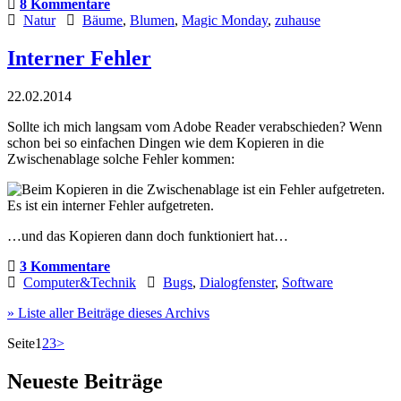
8 Kommentare
Natur
Bäume
,
Blumen
,
Magic Monday
,
zuhause
Interner Fehler
22.02.2014
Sollte ich mich langsam vom Adobe Reader verabschieden? Wenn
schon bei so einfachen Dingen wie dem Kopieren in die
Zwischenablage solche Fehler kommen:
…und das Kopieren dann doch funktioniert hat…
3 Kommentare
Computer&Technik
Bugs
,
Dialogfenster
,
Software
» Liste aller Beiträge dieses Archivs
Seite
1
2
3
>
Neueste Beiträge