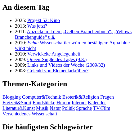
An diesem Tag
2025:
Projekt 52: Kino
2013:
Was jetzt?
2011:
Abzocke mit dem „Gelben Branchenbuch“, „Yellows
Branchenguide“ u.ä.
2010:
Echte
Wissenschaftler würden bestätigen: Aqua blue
wirkt nicht
2010:
Verwickelte Angelegenheit
2009:
Queen-Single des Tages (9.8.)
2009:
Links und Videos der Woche (2009/32)
2008:
Gelenkt von Elementarkräften?
Themen-Kategorien
Blogging
Computer&Technik
Esoterik&Religion
Fragen
Freizeit&Sport
Fundstücke
Humor
Internet
Kalender
Literatur&Kunst
Musik
Natur
Politik
Sprache
TV/Film
Verschiedenes
Wissenschaft
Die häufigsten Schlagwörter