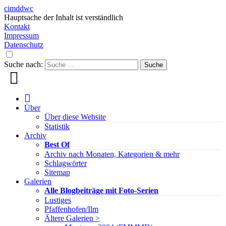
cimddwc
Hauptsache der Inhalt ist verständlich
Kontakt
Impressum
Datenschutz
Suche nach:
Über
Über diese Website
Statistik
Archiv
Best Of
Archiv nach Monaten, Kategorien & mehr
Schlagwörter
Sitemap
Galerien
Alle Blogbeiträge mit Foto-Serien
Lustiges
Pfaffenhofen/Ilm
Ältere Galerien >