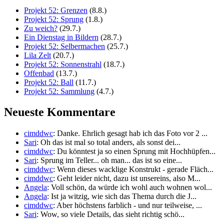
Projekt 52: Grenzen
(8.8.)
Projekt 52: Sprung
(1.8.)
Zu weich?
(29.7.)
Ein Dienstag in Bildern
(28.7.)
Projekt 52: Selbermachen
(25.7.)
Lila Zelt
(20.7.)
Projekt 52: Sonnenstrahl
(18.7.)
Offenbad
(13.7.)
Projekt 52: Ball
(11.7.)
Projekt 52: Sammlung
(4.7.)
Neueste Kommentare
cimddwc
: Danke. Ehrlich gesagt hab ich das Foto vor 2 ...
Sari
: Oh das ist mal so total anders, als sonst dei...
cimddwc
: Du könntest ja so einen Sprung mit Hochhüpfen...
Sari
: Sprung im Teller... oh man... das ist so eine...
cimddwc
: Wenn dieses wacklige Konstrukt - gerade Fläch...
cimddwc
: Geht leider nicht, dazu ist unsereins, also M...
Angela
: Voll schön, da würde ich wohl auch wohnen wol...
Angela
: Ist ja witzig, wie sich das Thema durch die J...
cimddwc
: Aber höchstens farblich - und nur teilweise, ...
Sari
: Wow, so viele Details, das sieht richtig schö...