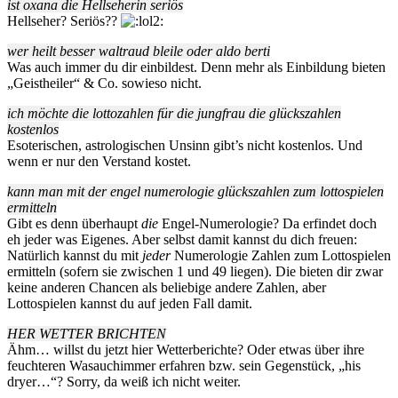
ist oxana die Hellseherin seriös
Hellseher? Seriös??
wer heilt besser waltraud bleile oder aldo berti
Was auch immer du dir einbildest. Denn mehr als Einbildung bieten
„Geistheiler“ & Co. sowieso nicht.
ich möchte die lottozahlen für die jungfrau die glückszahlen
kostenlos
Esoterischen, astrologischen Unsinn gibt’s nicht kostenlos. Und
wenn er nur den Verstand kostet.
kann man mit der engel numerologie glückszahlen zum lottospielen
ermitteln
Gibt es denn überhaupt
die
Engel-Numerologie? Da erfindet doch
eh jeder was Eigenes. Aber selbst damit kannst du dich freuen:
Natürlich kannst du mit
jeder
Numerologie Zahlen zum Lottospielen
ermitteln (sofern sie zwischen 1 und 49 liegen). Die bieten dir zwar
keine anderen Chancen als beliebige andere Zahlen, aber
Lottospielen kannst du auf jeden Fall damit.
HER WETTER BRICHTEN
Ähm… willst du jetzt hier Wetterberichte? Oder etwas über ihre
feuchteren Wasauchimmer erfahren bzw. sein Gegenstück, „his
dryer…“? Sorry, da weiß ich nicht weiter.