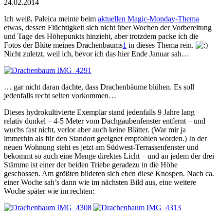
24.02.2014
Ich weiß, Paleica meinte beim
aktuellen Magic-Monday-Thema
etwas, dessen Flüchtigkeit sich nicht über Wochen der Vorbereitung
und Tage des Höhepunkts hinzieht, aber trotzdem packe ich die
Fotos der Blüte meines Drachenbaums
1
in dieses Thema rein.
Nicht zuletzt, weil ich, bevor ich das hier Ende Januar sah…
… gar nicht daran dachte, dass Drachenbäume blühen. Es soll
jedenfalls recht selten vorkommen…
Dieses hydrokultivierte Exemplar stand jedenfalls 9 Jahre lang
relativ dunkel – 4-5 Meter vom Dachgauben­fenster entfernt – und
wuchs fast nicht, verlor aber auch keine Blätter. (War mir ja
immerhin als für den Standort geeignet empfohlen worden.) In der
neuen Wohnung steht es jetzt am Südwest-Terrassenfenster und
bekommt so auch eine Menge direktes Licht – und an jedem der drei
Stämme ist einer der beiden Triebe geradezu in die Höhe
geschossen. Am größten bildeten sich eben diese Knospen. Nach ca.
einer Woche sah’s dann wie im nächsten Bild aus, eine weitere
Woche später wie im rechten: