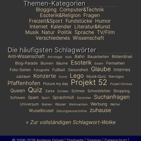
Themen-Kategorien
Blogging
Computer&Technik
Esoterik&Religion
Fragen
Freizeit&Sport
Fundstücke
Humor
Internet
Kalender
Literatur&Kunst
Musik
Natur
Politik
Sprache
TV/Film
Verschiedenes
Wissenschaft
Die häufigsten Schlagwörter
Anti-Wissenschaft
Bahn
Bauarbeiten
Bilderrätsel
Astrologie
Auto
Esoterik
Blog-Parade
Fernsehen
Blumen
Bäume
Essen
Glaube
Internes
Foto-Serien
Fußball
Gesundheit
Fotografie
Lego
Konzerte
Jubiläum
Musik-Quiz
Nerviges
Kunst
Projekt 52
Pfaffenhofen
Picture my day
Projekt Hörsturz
Quiz
Queen
Schnee
Schreibfehler
Shopping
Satire
Schilder
Suchanfragen
Sprachmüll
Spam
Software
Sport
Stöckchen
Universum
Werbung
Wasser
Wetter
Wahlen
Weihnachten
zuhause
Wuselbrusel
Zeitungsausschnitte
»
Zur vollständigen Schlagwort-Wolke
© 2006-2026
Andreas Grögel
|
Startseite
|
Sitemap
|
Datenschutz
|