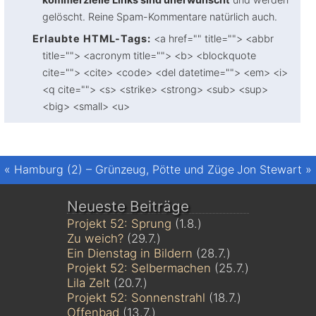
gelöscht. Reine Spam-Kommentare natürlich auch.
Erlaubte HTML-Tags:
<a href="" title=""> <abbr
title=""> <acronym title=""> <b> <blockquote
cite=""> <cite> <code> <del datetime=""> <em> <i>
<q cite=""> <s> <strike> <strong> <sub> <sup>
<big> <small> <u>
«
Hamburg (2) – Grünzeug, Pötte und Züge
Jon Stewart
»
Neueste Beiträge
Projekt 52: Sprung
(1.8.)
Zu weich?
(29.7.)
Ein Dienstag in Bildern
(28.7.)
Projekt 52: Selbermachen
(25.7.)
Lila Zelt
(20.7.)
Projekt 52: Sonnenstrahl
(18.7.)
Offenbad
(13.7.)