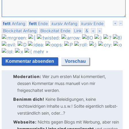
fett
Anfang
fett
Ende
kursiv
Anfang
kursiv
Ende
+
–
Blockzitat Anfang
Blockzitat Ende
Link
&
<
>
mehr »
Moderation:
Wer zum ersten Mal kommentiert,
dessen Kommentar muss manuell von mir
freigeschaltet werden.
Benimm dich!
Keine Beleidigungen, keine
rechtswidrigen Inhalte u.s.w.! Sollte eigentlich selbst­
verständlich sein, oder...?
Webseite:
Nichts gegen Blogs mit Werbung, aber rein
kommerzielle Links sind unerwünscht
und werden