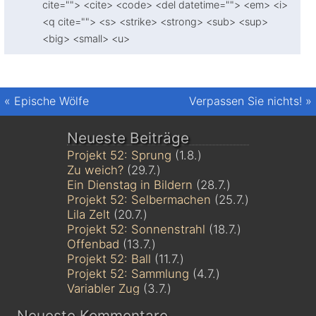
cite=""> <cite> <code> <del datetime=""> <em> <i>
<q cite=""> <s> <strike> <strong> <sub> <sup>
<big> <small> <u>
«
Epische Wölfe
Verpassen Sie nichts!
»
Neueste Beiträge
Projekt 52: Sprung
(1.8.)
Zu weich?
(29.7.)
Ein Dienstag in Bildern
(28.7.)
Projekt 52: Selbermachen
(25.7.)
Lila Zelt
(20.7.)
Projekt 52: Sonnenstrahl
(18.7.)
Offenbad
(13.7.)
Projekt 52: Ball
(11.7.)
Projekt 52: Sammlung
(4.7.)
Variabler Zug
(3.7.)
Neueste Kommentare