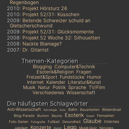
Regenbogen
2010:
Projekt Hörsturz 26
2010:
Projekt 52/31: Küsschen
2009:
Betende Schweizer schuld an
Gletscherschwund
2009:
Projekt 52/31: Glücksmomente
2008:
Projekt 52 Woche 32: Silhouetten
2008:
Nackte Blamage?
2007:
Dr. Gitarrist
Themen-Kategorien
Blogging
Computer&Technik
Esoterik&Religion
Fragen
Freizeit&Sport
Fundstücke
Humor
Internet
Kalender
Literatur&Kunst
Musik
Natur
Politik
Sprache
TV/Film
Verschiedenes
Wissenschaft
Die häufigsten Schlagwörter
Anti-Wissenschaft
Bahn
Bauarbeiten
Bilderrätsel
Astrologie
Auto
Esoterik
Blog-Parade
Fernsehen
Blumen
Bäume
Essen
Glaube
Internes
Foto-Serien
Fußball
Gesundheit
Fotografie
Lego
Konzerte
Jubiläum
Musik-Quiz
Nerviges
Kunst