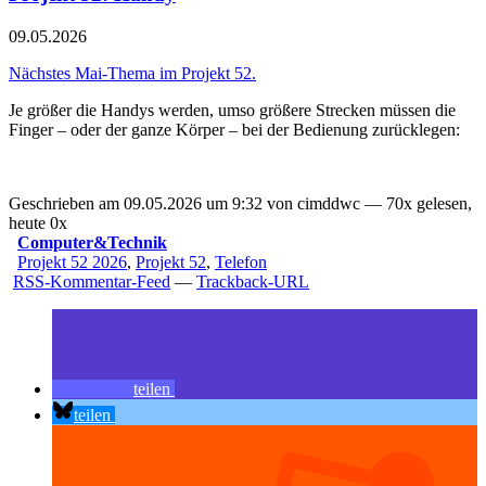
09.05.2026
Nächstes Mai-Thema im Projekt 52.
Je größer die Handys werden, umso größere Strecken müssen die
Finger – oder der ganze Körper – bei der Bedienung zurücklegen:
Geschrieben am 09.05.2026 um 9:32 von cimddwc — 70x gelesen,
heute 0x
Computer&Technik
Projekt 52 2026
,
Projekt 52
,
Telefon
RSS-Kommentar-Feed
—
Trackback-URL
teilen
teilen