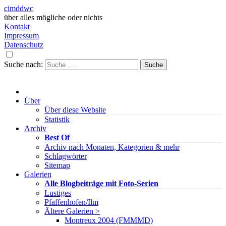
cimddwc
über alles mögliche oder nichts
Kontakt
Impressum
Datenschutz
Suche nach:
Über
Über diese Website
Statistik
Archiv
Best Of
Archiv nach Monaten, Kategorien & mehr
Schlagwörter
Sitemap
Galerien
Alle Blogbeiträge mit Foto-Serien
Lustiges
Pfaffenhofen/Ilm
Ältere Galerien >
Montreux 2004 (FMMMD)