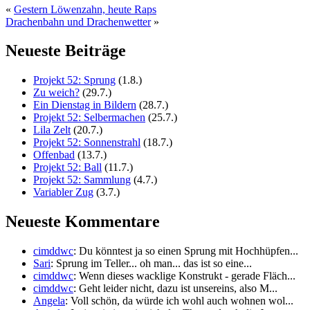
«
Gestern Löwenzahn, heute Raps
Drachenbahn und Drachenwetter
»
Neueste Beiträge
Projekt 52: Sprung
(1.8.)
Zu weich?
(29.7.)
Ein Dienstag in Bildern
(28.7.)
Projekt 52: Selbermachen
(25.7.)
Lila Zelt
(20.7.)
Projekt 52: Sonnenstrahl
(18.7.)
Offenbad
(13.7.)
Projekt 52: Ball
(11.7.)
Projekt 52: Sammlung
(4.7.)
Variabler Zug
(3.7.)
Neueste Kommentare
cimddwc
: Du könntest ja so einen Sprung mit Hochhüpfen...
Sari
: Sprung im Teller... oh man... das ist so eine...
cimddwc
: Wenn dieses wacklige Konstrukt - gerade Fläch...
cimddwc
: Geht leider nicht, dazu ist unsereins, also M...
Angela
: Voll schön, da würde ich wohl auch wohnen wol...