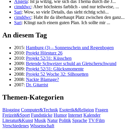
Angela
: Ist ja witzig, wie sich das Thema durch die J...
cimddwc
: Aber höchstens farblich - und nur teilweise, ...
Sari
: Wow, so viele Details, das sieht richtig schö...
cimddwc
: Habt ihr da überhaupt Platz zwischen den ganz...
Sari
: Klingt nach einem guten Plan. Ich sollte mir ...
An diesem Tag
2015:
Hamburg (3) – Sonnenschein und Regenbogen
2010:
Projekt Hörsturz 26
2010:
Projekt 52/31: Küsschen
2009:
Betende Schweizer schuld an Gletscherschwund
2009:
Projekt 52/31: Glücksmomente
2008:
Projekt 52 Woche 32: Silhouetten
2008:
Nackte Blamage?
2007:
Dr. Gitarrist
Themen-Kategorien
Blogging
Computer&Technik
Esoterik&Religion
Fragen
Freizeit&Sport
Fundstücke
Humor
Internet
Kalender
Literatur&Kunst
Musik
Natur
Politik
Sprache
TV/Film
Verschiedenes
Wissenschaft