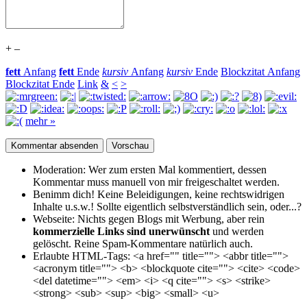
+
–
fett
Anfang
fett
Ende
kursiv
Anfang
kursiv
Ende
Blockzitat Anfang
Blockzitat Ende
Link
&
<
>
mehr »
Moderation:
Wer zum ersten Mal kommentiert, dessen
Kommentar muss manuell von mir freigeschaltet werden.
Benimm dich!
Keine Beleidigungen, keine rechtswidrigen
Inhalte u.s.w.! Sollte eigentlich selbst­verständlich sein, oder...?
Webseite:
Nichts gegen Blogs mit Werbung, aber rein
kommerzielle Links sind unerwünscht
und werden
gelöscht. Reine Spam-Kommentare natürlich auch.
Erlaubte HTML-Tags:
<a href="" title=""> <abbr title="">
<acronym title=""> <b> <blockquote cite=""> <cite> <code>
<del datetime=""> <em> <i> <q cite=""> <s> <strike>
<strong> <sub> <sup> <big> <small> <u>