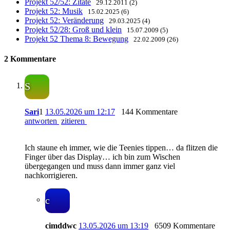
Projekt 52/52: Zitate
29.12.2011 (2)
Projekt 52: Musik
15.02.2025 (6)
Projekt 52: Veränderung
29.03.2025 (4)
Projekt 52/28: Groß und klein
15.07.2009 (5)
Projekt 52 Thema 8: Bewegung
22.02.2009 (26)
2 Kommentare
S
Sari
1
13.05.2026 um 12:17
144 Kommentare
antworten
zitieren
Ich staune eh immer, wie die Teenies tippen… da flitzen die
Finger über das Display… ich bin zum Wischen
übergegangen und muss dann immer ganz viel
nachkorrigieren.
c
cimddwc
13.05.2026 um 13:19
6509 Kommentare