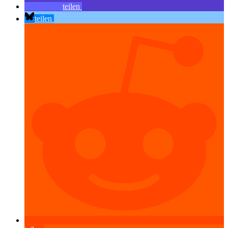
teilen
teilen