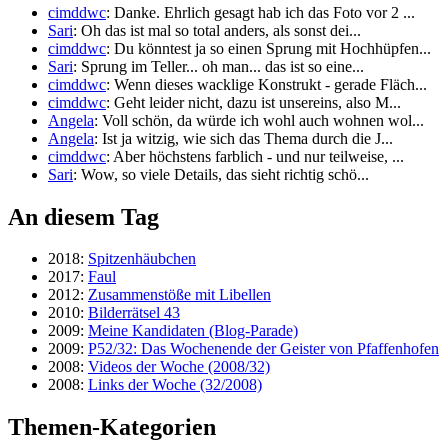
cimddwc
: Danke. Ehrlich gesagt hab ich das Foto vor 2 ...
Sari
: Oh das ist mal so total anders, als sonst dei...
cimddwc
: Du könntest ja so einen Sprung mit Hochhüpfen...
Sari
: Sprung im Teller... oh man... das ist so eine...
cimddwc
: Wenn dieses wacklige Konstrukt - gerade Fläch...
cimddwc
: Geht leider nicht, dazu ist unsereins, also M...
Angela
: Voll schön, da würde ich wohl auch wohnen wol...
Angela
: Ist ja witzig, wie sich das Thema durch die J...
cimddwc
: Aber höchstens farblich - und nur teilweise, ...
Sari
: Wow, so viele Details, das sieht richtig schö...
An diesem Tag
2018:
Spitzenhäubchen
2017:
Faul
2012:
Zusammenstöße mit Libellen
2010:
Bilderrätsel 43
2009:
Meine Kandidaten (Blog-Parade)
2009:
P52/32: Das Wochenende der Geister von Pfaffenhofen
2008:
Videos der Woche (2008/32)
2008:
Links der Woche (32/2008)
Themen-Kategorien