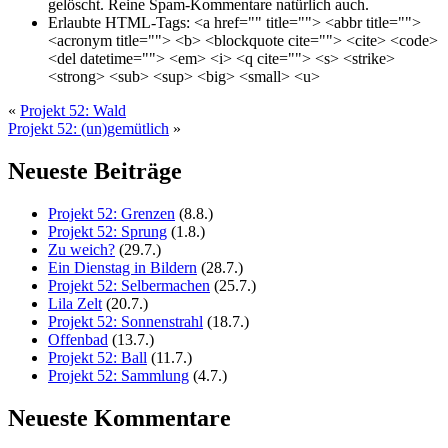
gelöscht. Reine Spam-Kommentare natürlich auch.
Erlaubte HTML-Tags:
<a href="" title=""> <abbr title="">
<acronym title=""> <b> <blockquote cite=""> <cite> <code>
<del datetime=""> <em> <i> <q cite=""> <s> <strike>
<strong> <sub> <sup> <big> <small> <u>
«
Projekt 52: Wald
Projekt 52: (un)gemütlich
»
Neueste Beiträge
Projekt 52: Grenzen
(8.8.)
Projekt 52: Sprung
(1.8.)
Zu weich?
(29.7.)
Ein Dienstag in Bildern
(28.7.)
Projekt 52: Selbermachen
(25.7.)
Lila Zelt
(20.7.)
Projekt 52: Sonnenstrahl
(18.7.)
Offenbad
(13.7.)
Projekt 52: Ball
(11.7.)
Projekt 52: Sammlung
(4.7.)
Neueste Kommentare