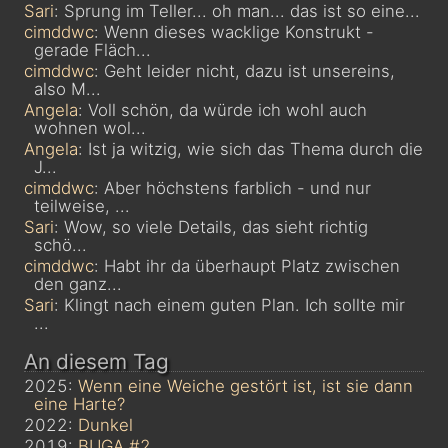
Sari
: Sprung im Teller... oh man... das ist so eine...
cimddwc
: Wenn dieses wacklige Konstrukt -
gerade Fläch...
cimddwc
: Geht leider nicht, dazu ist unsereins,
also M...
Angela
: Voll schön, da würde ich wohl auch
wohnen wol...
Angela
: Ist ja witzig, wie sich das Thema durch die
J...
cimddwc
: Aber höchstens farblich - und nur
teilweise, ...
Sari
: Wow, so viele Details, das sieht richtig
schö...
cimddwc
: Habt ihr da überhaupt Platz zwischen
den ganz...
Sari
: Klingt nach einem guten Plan. Ich sollte mir
...
An diesem Tag
2025:
Wenn eine Weiche gestört ist, ist sie dann
eine Harte?
2022:
Dunkel
2019:
BUGA #2