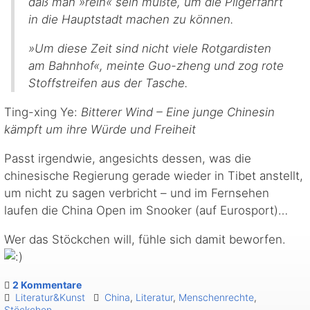
daß man »rein« sein mußte, um die Pilgerfahrt
in die Hauptstadt machen zu können.
»Um diese Zeit sind nicht viele Rotgardisten
am Bahnhof«, meinte Guo-zheng und zog rote
Stoffstreifen aus der Tasche.
Ting-xing Ye:
Bitterer Wind – Eine junge Chinesin
kämpft um ihre Würde und Freiheit
Passt irgendwie, angesichts dessen, was die
chinesische Regierung gerade wieder in Tibet anstellt,
um nicht zu sagen verbricht – und im Fernsehen
laufen die China Open im Snooker (auf Eurosport)…
Wer das Stöckchen will, fühle sich damit beworfen.
2 Kommentare
Literatur&Kunst
China
,
Literatur
,
Menschenrechte
,
Stöckchen