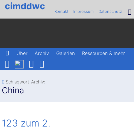
cimddwc
Kontakt
Impressum
Datenschutz
Über
Archiv
Galerien
Ressourcen & mehr
Schlagwort-Archiv:
China
123 zum 2.