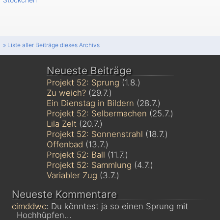
» Liste aller Beiträge dieses Archivs
Neueste Beiträge
Projekt 52: Sprung
(1.8.)
Zu weich?
(29.7.)
Ein Dienstag in Bildern
(28.7.)
Projekt 52: Selbermachen
(25.7.)
Lila Zelt
(20.7.)
Projekt 52: Sonnenstrahl
(18.7.)
Offenbad
(13.7.)
Projekt 52: Ball
(11.7.)
Projekt 52: Sammlung
(4.7.)
Variabler Zug
(3.7.)
Neueste Kommentare
cimddwc
: Du könntest ja so einen Sprung mit
Hochhüpfen...