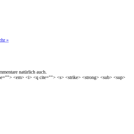
hr »
mentare natürlich auch.
time=""> <em> <i> <q cite=""> <s> <strike> <strong> <sub> <sup>