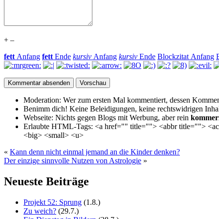
+
–
fett
Anfang
fett
Ende
kursiv
Anfang
kursiv
Ende
Blockzitat Anfang
Moderation:
Wer zum ersten Mal kommentiert, dessen Kommenta
Benimm dich!
Keine Beleidigungen, keine rechtswidrigen Inhalte 
Webseite:
Nichts gegen Blogs mit Werbung, aber rein
kommerz
Erlaubte HTML-Tags:
<a href="" title=""> <abbr title=""> <
<big> <small> <u>
«
Kann denn nicht einmal jemand an die Kinder denken?
Der einzige sinnvolle Nutzen von Astrologie
»
Neueste Beiträge
Projekt 52: Sprung
(1.8.)
Zu weich?
(29.7.)