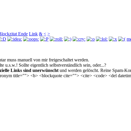
Blockzitat Ende
Link
&
<
>
me
r muss manuell von mir freigeschaltet werden.
u.s.w.! Sollte eigentlich selbst­verständlich sein, oder...?
ielle Links sind unerwünscht
und werden gelöscht. Reine Spam-Kom
acronym title=""> <b> <blockquote cite=""> <cite> <code> <del date