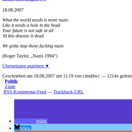
18.08.2007
What the world needs is more nazis
Like it needs a hole in the head
Your future is not safe at all
’til this disease is dead
We gotta stop those fucking nazis
(Roger Taylor, „Nazis 1994“)
Übersetzung anzeigen ▼
Geschrieben am 18.08.2007 um 11:19 von cimddwc — 1214x gelesen
Politik
Zitate
RSS-Kommentar-Feed
—
Trackback-URL
teilen
teilen