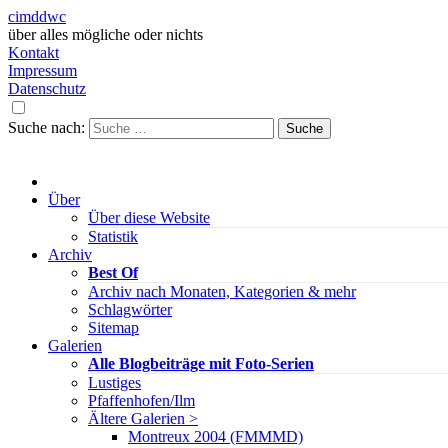
cimddwc
über alles mögliche oder nichts
Kontakt
Impressum
Datenschutz
Suche nach:
Über
Über diese Website
Statistik
Archiv
Best Of
Archiv nach Monaten, Kategorien & mehr
Schlagwörter
Sitemap
Galerien
Alle Blogbeiträge mit Foto-Serien
Lustiges
Pfaffenhofen/Ilm
Ältere Galerien >
Montreux 2004 (FMMMD)