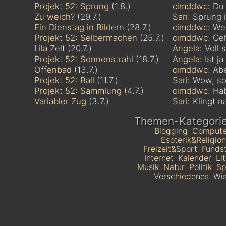
Projekt 52: Sprung
(1.8.)
cimddwc
: Du
Zu weich?
(29.7.)
Sari
: Sprung i
Ein Dienstag in Bildern
(28.7.)
cimddwc
: We
Projekt 52: Selbermachen
(25.7.)
cimddwc
: Ge
Lila Zelt
(20.7.)
Angela
: Voll
Projekt 52: Sonnenstrahl
(18.7.)
Angela
: Ist j
Offenbad
(13.7.)
cimddwc
: Ab
Projekt 52: Ball
(11.7.)
Sari
: Wow, so 
Projekt 52: Sammlung
(4.7.)
cimddwc
: Ha
Variabler Zug
(3.7.)
Sari
: Klingt n
Themen-Kategori
Blogging
Compute
Esoterik&Religion
Freizeit&Sport
Funds
Internet
Kalender
Li
Musik
Natur
Politik
Sp
Verschiedenes
Wis