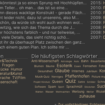
 könntest ja so einen Sprung mit Hochhüpfen...
2015:
m Teller... oh man... das ist so eine...
2010:
P
nn dieses wacklige Konstrukt - gerade Fläch...
2010:
ht leider nicht, dazu ist unsereins, also M...
2009:
 schön, da würde ich wohl auch wohnen wol...
2009:
a witzig, wie sich das Thema durch die J...
2008:
P
er höchstens farblich - und nur teilweise, ...
2008:
viele Details, das sieht richtig schö...
2007:
D
bt ihr da überhaupt Platz zwischen den ganz...
ach einem guten Plan. Ich sollte mir ...
en
Die häufigsten Schlagwörter
r&Technik
Anti-Wissenschaft
Bahn
Bauarbeit
Astrologie
Auto
Fragen
Esoterik
Fernsehen
Foto
Blumen
Bäume
Essen
tücke
Humor
Glaube
Ko
Internes
Gesundheit
Jubiläum
teratur&Kunst
Pfaffenhofen
Musik-Quiz
Nerviges
Picture my
rache
TV/Film
Quiz
senschaft
Queen
Schn
Satire
Projekt Hörsturz
Schilder
Suc
Sprachmüll
Spam
Software
Sport
Stöckchen
Wusel
Werbung
Wasser
Wetter
Wahlen
Weihnachten
zuhause
»
Zur vollständigen Schlagw