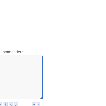
r kommentiere.
k
&
<
>
+
–