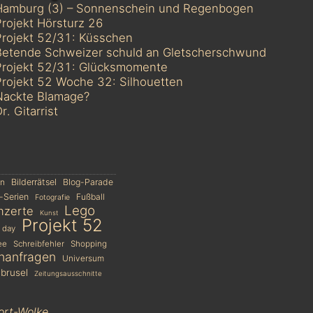
Hamburg (3) – Sonnenschein und Regenbogen
rojekt Hörsturz 26
Projekt 52/31: Küsschen
Betende Schweizer schuld an Gletscherschwund
Projekt 52/31: Glücksmomente
rojekt 52 Woche 32: Silhouetten
Nackte Blamage?
r. Gitarrist
en
Bilderrätsel
Blog-Parade
-Serien
Fußball
Fotografie
Lego
nzerte
Kunst
Projekt 52
 day
ee
Schreibfehler
Shopping
hanfragen
Universum
brusel
Zeitungsausschnitte
ort-Wolke