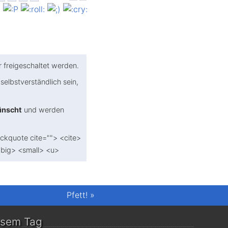
freigeschaltet werden.
selbst­verständlich sein,
ünscht
und werden
ockquote cite=""> <cite>
<big> <small> <u>
Pfett!
»
esem Tag