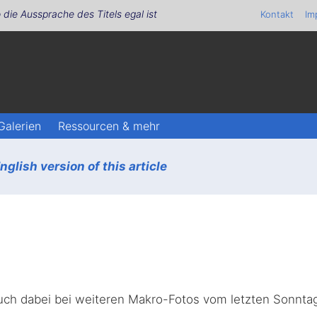
 die Aussprache des Titels egal ist
Kontakt
Im
Galerien
Ressourcen & mehr
glish version of this article
uch dabei bei weiteren Makro-Fotos vom letzten Sonnta