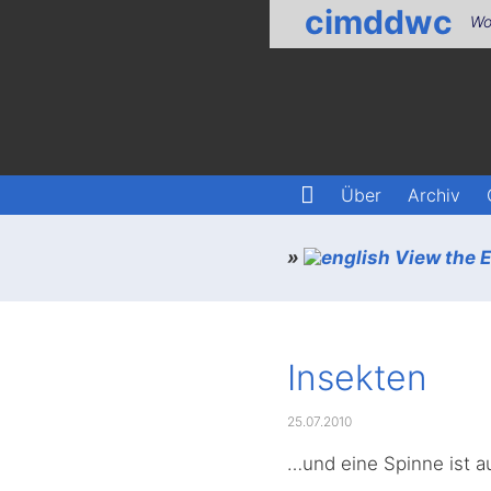
cimddwc
Wo
Über
Archiv
»
View the En
Insekten
25.07.2010
…und eine Spinne ist a