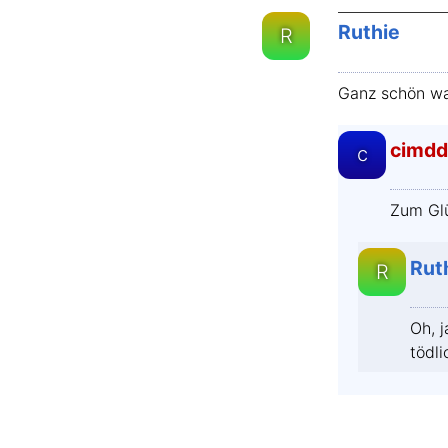
Ruthie
R
Ganz schön was
cimd
c
Zum Glü
Rut
R
Oh, 
tödl