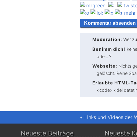
mehr
Moderation:
Wer zu
Benimm dich!
Keine
oder...?
Webseite:
Nichts ge
gelöscht. Reine Sp
Erlaubte HTML-Ta
<code> <del dateti
«
Links und Videos der 
Neueste Beiträge
Neueste 