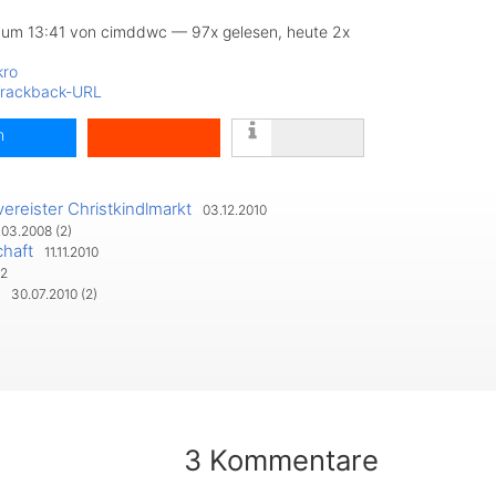
 um 13:41 von cimddwc — 97x gelesen, heute 2x
ro
rackback-URL
n
vereister Christkindlmarkt
03.12.2010
03.2008 (2)
haft
11.11.2010
teilen
2
30.07.2010 (2)
3 Kommentare