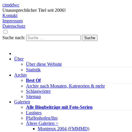
cimddwc
Unaussprechlicher Titel seit 2006!
Kontakt
Impressum
Datenschutz
Suche nach:
Über
Über diese Website
Statistik
Archiv
Best Of
Archiv nach Monaten, Kategorien & mehr
Schlagwörter
Sitemap
Galerien
Alle Blogbeiträge mit Foto-Serien
Lustiges
Pfaffenhofen/Ilm
Ältere Galerien >
Montreux 2004 (FMMMD)