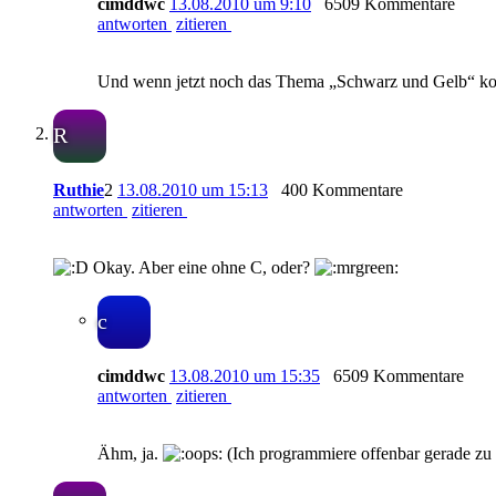
cimddwc
13.08.2010 um 9:10
6509 Kommentare
antworten
zitieren
Und wenn jetzt noch das Thema „Schwarz und Gelb“ k
R
Ruthie
2
13.08.2010 um 15:13
400 Kommentare
antworten
zitieren
Okay. Aber eine ohne C, oder?
c
cimddwc
13.08.2010 um 15:35
6509 Kommentare
antworten
zitieren
Ähm, ja.
(Ich programmiere offenbar gerade zu