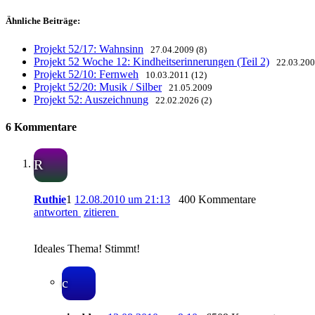
Ähnliche Beiträge:
Projekt 52/17: Wahnsinn
27.04.2009 (8)
Projekt 52 Woche 12: Kindheitserinnerungen (Teil 2)
22.03.20
Projekt 52/10: Fernweh
10.03.2011 (12)
Projekt 52/20: Musik / Silber
21.05.2009
Projekt 52: Auszeichnung
22.02.2026 (2)
6 Kommentare
R
Ruthie
1
12.08.2010 um 21:13
400 Kommentare
antworten
zitieren
Ideales Thema! Stimmt!
c