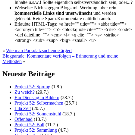
Inhalte u.s.w.! Sollte eigentlich selbst­verständlich sein, oder...?
Webseite:
Nichts gegen Blogs mit Werbung, aber rein
kommerzielle Links sind unerwünscht
und werden
gelöscht. Reine Spam-Kommentare natürlich auch.
Erlaubte HTML-Tags:
<a href="" title=""> <abbr title="">
<acronym title=""> <b> <blockquote cite=""> <cite> <code>
<del datetime=""> <em> <i> <q cite=""> <s> <strike>
<strong> <sub> <sup> <big> <small> <u>
«
Wie man Parkplatzsuchende ärgert
Blogparade: Kommentare verfolgen – Erinnerung und meine
Methoden
»
Neueste Beiträge
Projekt 52: Sprung
(1.8.)
Zu weich?
(29.7.)
Ein Dienstag in Bildern
(28.7.)
Projekt 52: Selbermachen
(25.7.)
Lila Zelt
(20.7.)
Projekt 52: Sonnenstrahl
(18.7.)
Offenbad
(13.7.)
Projekt 52: Ball
(11.7.)
Projekt 52: Sammlung
(4.7.)