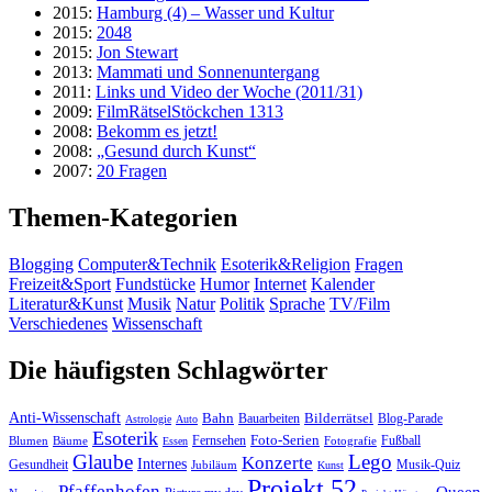
2015:
Hamburg (4) – Wasser und Kultur
2015:
2048
2015:
Jon Stewart
2013:
Mammati und Sonnenuntergang
2011:
Links und Video der Woche (2011/31)
2009:
FilmRätselStöckchen 1313
2008:
Bekomm es jetzt!
2008:
„Gesund durch Kunst“
2007:
20 Fragen
Themen-Kategorien
Blogging
Computer&Technik
Esoterik&Religion
Fragen
Freizeit&Sport
Fundstücke
Humor
Internet
Kalender
Literatur&Kunst
Musik
Natur
Politik
Sprache
TV/Film
Verschiedenes
Wissenschaft
Die häufigsten Schlagwörter
Anti-Wissenschaft
Bahn
Bauarbeiten
Bilderrätsel
Blog-Parade
Astrologie
Auto
Esoterik
Fernsehen
Foto-Serien
Fußball
Blumen
Bäume
Essen
Fotografie
Glaube
Lego
Konzerte
Internes
Gesundheit
Jubiläum
Musik-Quiz
Kunst
Projekt 52
Pfaffenhofen
Queen