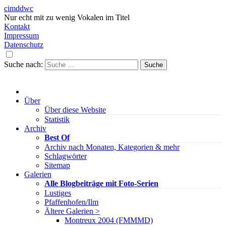
cimddwc
Nur echt mit zu wenig Vokalen im Titel
Kontakt
Impressum
Datenschutz
Suche nach:
Über
Über diese Website
Statistik
Archiv
Best Of
Archiv nach Monaten, Kategorien & mehr
Schlagwörter
Sitemap
Galerien
Alle Blogbeiträge mit Foto-Serien
Lustiges
Pfaffenhofen/Ilm
Ältere Galerien >
Montreux 2004 (FMMMD)