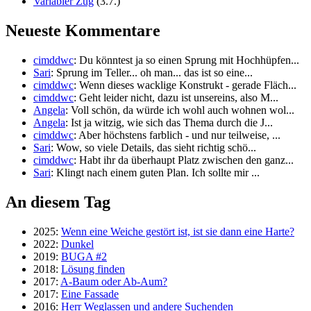
Variabler Zug
(3.7.)
Neueste Kommentare
cimddwc
: Du könntest ja so einen Sprung mit Hochhüpfen...
Sari
: Sprung im Teller... oh man... das ist so eine...
cimddwc
: Wenn dieses wacklige Konstrukt - gerade Fläch...
cimddwc
: Geht leider nicht, dazu ist unsereins, also M...
Angela
: Voll schön, da würde ich wohl auch wohnen wol...
Angela
: Ist ja witzig, wie sich das Thema durch die J...
cimddwc
: Aber höchstens farblich - und nur teilweise, ...
Sari
: Wow, so viele Details, das sieht richtig schö...
cimddwc
: Habt ihr da überhaupt Platz zwischen den ganz...
Sari
: Klingt nach einem guten Plan. Ich sollte mir ...
An diesem Tag
2025:
Wenn eine Weiche gestört ist, ist sie dann eine Harte?
2022:
Dunkel
2019:
BUGA #2
2018:
Lösung finden
2017:
A-Baum oder Ab-Aum?
2017:
Eine Fassade
2016:
Herr Weglassen und andere Suchenden