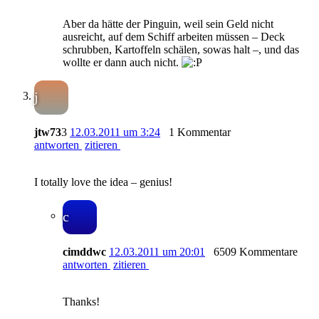
Aber da hätte der Pinguin, weil sein Geld nicht
ausreicht, auf dem Schiff arbeiten müssen – Deck
schrubben, Kartoffeln schälen, sowas halt –, und das
wollte er dann auch nicht.
j
jtw73
3
12.03.2011 um 3:24
1 Kommentar
antworten
zitieren
I totally love the idea – genius!
c
cimddwc
12.03.2011 um 20:01
6509 Kommentare
antworten
zitieren
Thanks!