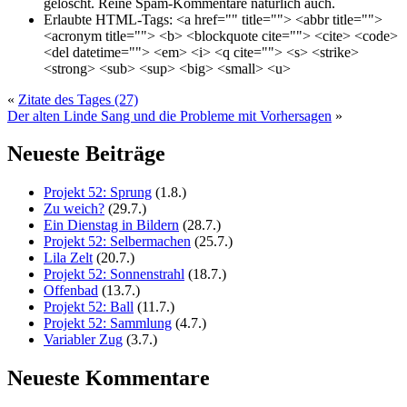
gelöscht. Reine Spam-Kommentare natürlich auch.
Erlaubte HTML-Tags:
<a href="" title=""> <abbr title="">
<acronym title=""> <b> <blockquote cite=""> <cite> <code>
<del datetime=""> <em> <i> <q cite=""> <s> <strike>
<strong> <sub> <sup> <big> <small> <u>
«
Zitate des Tages (27)
Der alten Linde Sang und die Probleme mit Vorhersagen
»
Neueste Beiträge
Projekt 52: Sprung
(1.8.)
Zu weich?
(29.7.)
Ein Dienstag in Bildern
(28.7.)
Projekt 52: Selbermachen
(25.7.)
Lila Zelt
(20.7.)
Projekt 52: Sonnenstrahl
(18.7.)
Offenbad
(13.7.)
Projekt 52: Ball
(11.7.)
Projekt 52: Sammlung
(4.7.)
Variabler Zug
(3.7.)
Neueste Kommentare