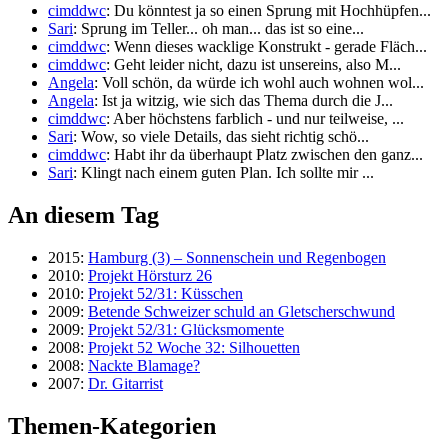
cimddwc
: Du könntest ja so einen Sprung mit Hochhüpfen...
Sari
: Sprung im Teller... oh man... das ist so eine...
cimddwc
: Wenn dieses wacklige Konstrukt - gerade Fläch...
cimddwc
: Geht leider nicht, dazu ist unsereins, also M...
Angela
: Voll schön, da würde ich wohl auch wohnen wol...
Angela
: Ist ja witzig, wie sich das Thema durch die J...
cimddwc
: Aber höchstens farblich - und nur teilweise, ...
Sari
: Wow, so viele Details, das sieht richtig schö...
cimddwc
: Habt ihr da überhaupt Platz zwischen den ganz...
Sari
: Klingt nach einem guten Plan. Ich sollte mir ...
An diesem Tag
2015:
Hamburg (3) – Sonnenschein und Regenbogen
2010:
Projekt Hörsturz 26
2010:
Projekt 52/31: Küsschen
2009:
Betende Schweizer schuld an Gletscherschwund
2009:
Projekt 52/31: Glücksmomente
2008:
Projekt 52 Woche 32: Silhouetten
2008:
Nackte Blamage?
2007:
Dr. Gitarrist
Themen-Kategorien