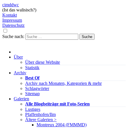
cimddwc
(Ist das walisisch?)
Kontakt
Impressum
Datenschutz
Suche nach:
Über
Über diese Website
Statistik
Archiv
Best Of
Archiv nach Monaten, Kategorien & mehr
Schlagwörter
Sitemap
Galerien
Alle Blogbeiträge mit Foto-Serien
Lustiges
Pfaffenhofen/Ilm
Ältere Galerien >
Montreux 2004 (FMMMD)