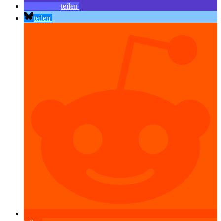
teilen
teilen