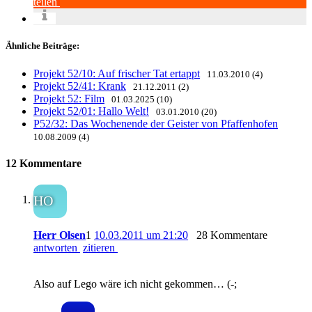
teilen
Ähnliche Beiträge:
Projekt 52/10: Auf frischer Tat ertappt
11.03.2010 (4)
Projekt 52/41: Krank
21.12.2011 (2)
Projekt 52: Film
01.03.2025 (10)
Projekt 52/01: Hallo Welt!
03.01.2010 (20)
P52/32: Das Wochenende der Geister von Pfaffenhofen
10.08.2009 (4)
12 Kommentare
HO
Herr Olsen
1
10.03.2011 um 21:20
28 Kommentare
antworten
zitieren
Also auf Lego wäre ich nicht gekommen… (-;