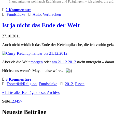
und mitunter wohl auch Radfahrern und Fußgängern – ich glaube, die gr
2 Kommentare
Fundstücke
Auto
,
Verbrechen
Ist ja nicht das Ende der Welt
27.10.2011
Auch nicht wirklich das Ende der Ketchupflasche, die ich vorhin gek
Aber ob die Welt
morgen
oder
am 21.12.2012
nicht
untergeht – darau
Höchstens wenn’s Mayannaise wäre…
3 Kommentare
Esoterik&Religion
,
Fundstücke
2012
,
Essen
» Liste aller Beiträge dieses Archivs
Seite
1
2
3
4
5
>
Neueste Beiträge