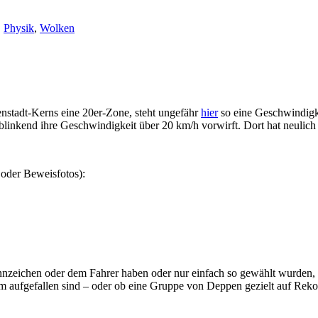
,
Physik
,
Wolken
enstadt-Kerns eine 20er-Zone, steht ungefähr
hier
so eine Geschwindigke
t blinkend ihre Geschwindigkeit über 20 km/h vorwirft. Dort hat neulich
 oder Beweisfotos):
eichen oder dem Fahrer haben oder nur einfach so gewählt wurden, wei
hm aufgefallen sind – oder ob eine Gruppe von Deppen gezielt auf Rek