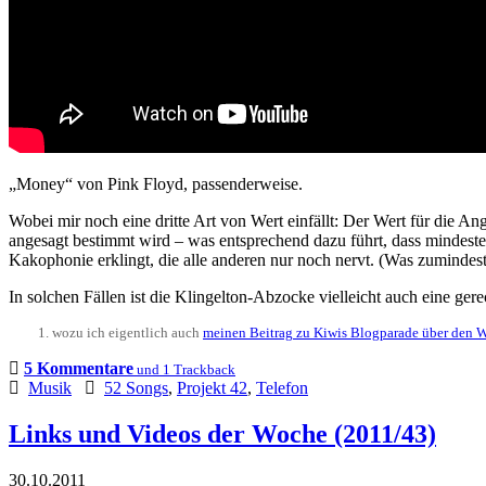
„Money“ von Pink Floyd, passenderweise.
Wobei mir noch eine dritte Art von Wert einfällt: Der Wert für die 
angesagt bestimmt wird – was entsprechend dazu führt, dass mindes
Kakophonie erklingt, die alle anderen nur noch nervt. (Was zuminde
In solchen Fällen ist die Klingelton-Abzocke vielleicht auch eine gere
wozu ich eigentlich auch
meinen Beitrag zu Kiwis Blogparade über den W
5 Kommentare
und 1 Trackback
Musik
52 Songs
,
Projekt 42
,
Telefon
Links und Videos der Woche (2011/43)
30.10.2011