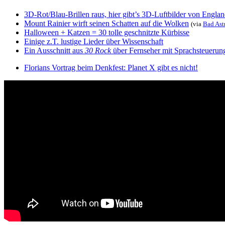
3D-Rot/Blau-Brillen raus, hier gibt’s 3D-Luftbilder von Engla
Mount Rainier wirft seinen Schatten auf die Wolken
(via
Bad As
Halloween + Katzen = 30 tolle geschnitzte Kürbisse
Einige z.T. lustige Lieder über Wissenschaft
Ein Ausschnitt aus
30 Rock
über Fernseher mit Sprachsteuerun
Florians Vortrag beim Denkfest: Planet X gibt es nicht!