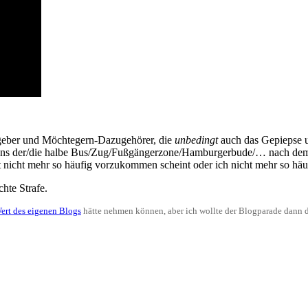
Angeber und Möchtegern-Dazugehörer, die
unbedingt
auch das Gepiepse 
tens der/die halbe Bus/Zug/Fußgängerzone/Hamburgerbude/… nach dem H
st nicht mehr so häufig vorzukommen scheint oder ich nicht mehr so 
chte Strafe.
ert des eigenen Blogs
hätte nehmen können, aber ich wollte der Blogparade dann 