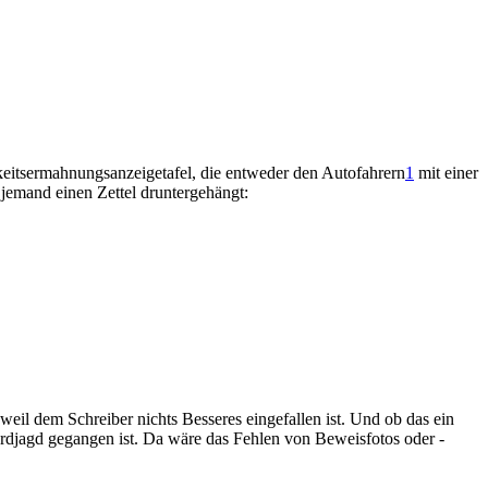
its­ermahnungs­anzeige­tafel, die entweder den Autofahrern
1
mit einer
 jemand einen Zettel druntergehängt:
l dem Schreiber nichts Besseres eingefallen ist. Und ob das ein
ordjagd gegangen ist. Da wäre das Fehlen von Beweisfotos oder -