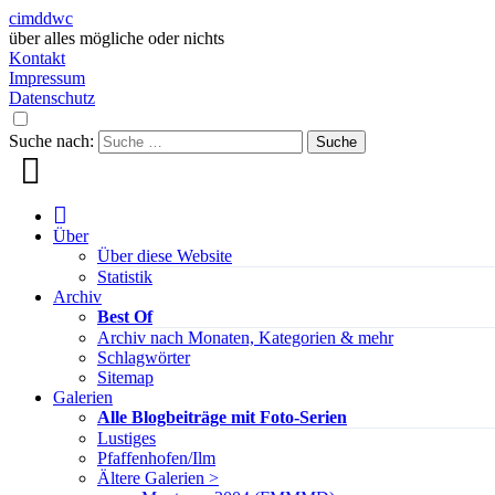
cimddwc
über alles mögliche oder nichts
Kontakt
Impressum
Datenschutz
Suche nach:
Über
Über diese Website
Statistik
Archiv
Best Of
Archiv nach Monaten, Kategorien & mehr
Schlagwörter
Sitemap
Galerien
Alle Blogbeiträge mit Foto-Serien
Lustiges
Pfaffenhofen/Ilm
Ältere Galerien >