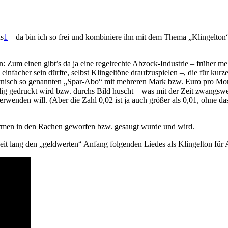
us
1
– da bin ich so frei und kombiniere ihn mit
dem Thema „Klingelton“
Zum einen gibt’s da ja eine regelrechte Abzock-Industrie – früher me
nfacher sein dürfte, selbst Klingeltöne draufzuspielen –, die für kurze
ynisch so genannten „Spar-Abo“ mit mehreren Mark bzw. Euro pro Mo
g gedruckt wird bzw. durchs Bild huscht – was mit der Zeit zwangswei
rwenden will. (Aber die Zahl 0,02 ist ja auch größer als 0,01, ohne da
 Firmen in den Rachen geworfen bzw. gesaugt wurde und wird.
eit lang den „geldwerten“ Anfang folgenden Liedes als Klingelton für 