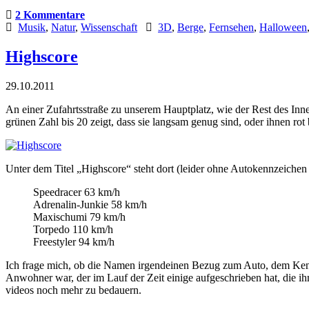
2 Kommentare
Musik
,
Natur
,
Wissenschaft
3D
,
Berge
,
Fernsehen
,
Halloween
Highscore
29.10.2011
An einer Zufahrtsstraße zu unserem Hauptplatz, wie der Rest des Inn
grünen Zahl bis 20 zeigt, dass sie langsam genug sind, oder ihnen ro
Unter dem Titel „Highscore“ steht dort (leider ohne Autokennzeichen
Speedracer 63 km/h
Adrenalin-Junkie 58 km/h
Maxischumi 79 km/h
Torpedo 110 km/h
Freestyler 94 km/h
Ich frage mich, ob die Namen irgendeinen Bezug zum Auto, dem Kennz
Anwohner war, der im Lauf der Zeit einige aufgeschrieben hat, die i
videos noch mehr zu bedauern.