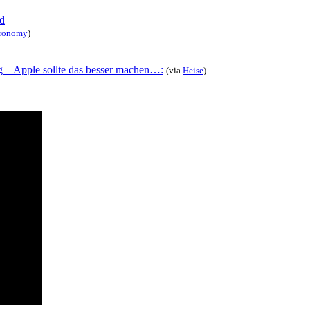
nd
tronomy
)
g – Apple sollte das besser machen…:
(via
Heise
)