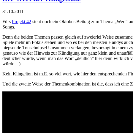
31.10.2011
Fürs
Projekt 42
steht noch ein Oktober-Beitrag zum Thema „Wert“ a
Songs
.
Denn die beiden Themen passen gleich auf zweierlei Weise zusammen: 
Spiele mehr im Fokus stehen und wo es bei den meisten Handys auch ei
piepsende Tonschnipsel Unsummen verlangen, bevorzugt in einem z
genauso wie der Hinweis zur Kündigung nur ganz klein und unauffälli
deutlicher wurde, wenn man das Wort „deutlich“ hier denn wirklich ve
würde…)
Kein Klingelton ist m.E. so viel wert, wie hier den entsprechenden
Und die zweite Weise der Themenkombination ist die, dass ich eine Z