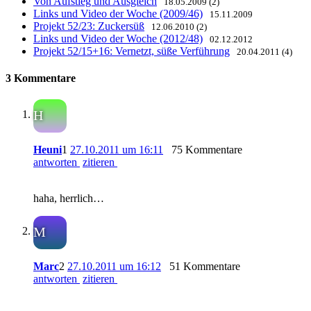
Von Aufstieg und Ausgleich
18.05.2009 (2)
Links und Video der Woche (2009/46)
15.11.2009
Projekt 52/23: Zuckersüß
12.06.2010 (2)
Links und Video der Woche (2012/48)
02.12.2012
Projekt 52/15+16: Vernetzt, süße Verführung
20.04.2011 (4)
3 Kommentare
H
Heuni
1
27.10.2011 um 16:11
75 Kommentare
antworten
zitieren
haha, herrlich…
M
Marc
2
27.10.2011 um 16:12
51 Kommentare
antworten
zitieren