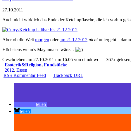
27.10.2011
Auch nicht wirklich das Ende der Ketchupflasche, die ich vorhin gek
Aber ob die Welt
morgen
oder
am 21.12.2012
nicht
untergeht – darau
Höchstens wenn’s Mayannaise wäre…
Geschrieben am 27.10.2011 um 16:05 von cimddwc — 367x gelesen,
Esoterik&Religion
,
Fundstücke
2012
,
Essen
RSS-Kommentar-Feed
—
Trackback-URL
teilen
teilen