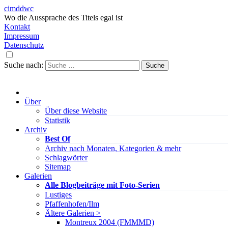
cimddwc
Wo die Aussprache des Titels egal ist
Kontakt
Impressum
Datenschutz
Suche nach:
Über
Über diese Website
Statistik
Archiv
Best Of
Archiv nach Monaten, Kategorien & mehr
Schlagwörter
Sitemap
Galerien
Alle Blogbeiträge mit Foto-Serien
Lustiges
Pfaffenhofen/Ilm
Ältere Galerien >
Montreux 2004 (FMMMD)