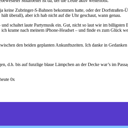
westeter Mitarbeiter ist da, der die Leute aktiv weiterlotst.
ja keine Zubringer-S-Bahnen bekommen hatte, oder der Dorfstraßen-Übera
d hält überall), aber ich hab nicht auf die Uhr geschaut, wann genau.
 und schaltet laute Partymusik ein. Gut, nicht so laut wie im billigsten 
t, ich krame nach meinem iPhone-Headset – und finde es zum Glück wei
zwischen den beiden geplanten Ankunftszeiten. Ich danke in Gedanken 
en, d.h. bis auf funzlige blaue Lämpchen an der Decke war’s im Pass
heute 0x