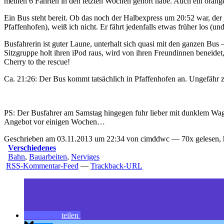
meinen 6 Fahrten in den letzten Wochen gehört habe. Auch ein orangebe
Ein Bus steht bereit. Ob das noch der Halbexpress um 20:52 war, der 
Pfaffenhofen), weiß ich nicht. Er fährt jedenfalls etwas früher los (un
Busfahrerin ist guter Laune, unterhalt sich quasi mit den ganzen Bus –
Sitzgruppe holt ihren iPod raus, wird von ihren Freundinnen beneide
Cherry to the rescue!
Ca. 21:26: Der Bus kommt tatsächlich in Pfaffenhofen an. Ungefähr 
PS: Der Busfahrer am Samstag hingegen fuhr lieber mit dunklem Wag
Angebot vor einigen Wochen…
Geschrieben am 03.11.2013 um 22:34 von cimddwc — 70x gelesen, 
Verschiedenes
Bahn
,
Bauarbeiten
,
Nerviges
RSS-Kommentar-Feed
—
Trackback-URL
teilen