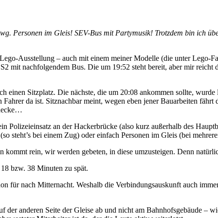
z wg. Personen im Gleis! SEV-Bus mit Partymusik! Trotzdem bin ich
ego-Ausstellung – auch mit einem meiner Modelle (die unter Lego-F
mit nachfolgendem Bus. Die um 19:52 steht bereit, aber mir reicht d
och einen Sitzplatz. Die nächste, die um 20:08 ankommen sollte, wurde
Fahrer da ist. Sitznachbar meint, wegen eben jener Bauarbeiten fährt d
aldecke…
ein Polizeieinsatz an der Hackerbrücke (also kurz außerhalb des Haup
so steht’s bei einem Zug) oder einfach Personen im Gleis (bei mehrere
kommt rein, wir werden gebeten, in diese umzusteigen. Denn natürlich 
! 18 bzw. 38 Minuten zu spät.
hon für nach Mitternacht. Weshalb die Verbindungsauskunft auch immer
f der anderen Seite der Gleise ab und nicht am Bahnhofsgebäude – wie