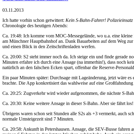
03.11.2013
Ich hatte vorhin schon getwittert:
Kein S-Bahn-Fahrer! Polizeieinsat
Chronologie des heutigen Abends:
Ca. 19:48: Ich komme vom MOC-Messegelände, wo u.a. eine kleine L
am Münchner Hauptbahnhof an. Dank Bauarbeiten auf dem Weg zur S2 
und einen Blick in den Zeitschriftenladen werfen.
Ca. 20:00: S2 steht immer noch da. Ich steige ein und finde gerade n
Minuten erfahre ich durch eine Ansage (na immerhin!), dass noch kein 
natürlich an den falschen Ecken spart, offenbar die Reserve-Person
Ein paar Minuten später: Durchsage mit Lageänderung, jetzt wäre es 
brachte. Die App konkretisiert das wahlweise auf eine Großfahndung (
Ca. 20:25: Zugverkehr wird wieder aufgenommen, die nächste S-Bahn 
Ca. 20:30: Keine weitere Ansage in dieser S-Bahn. Aber sie fährt los
Übrigens waren schon seit Stunden alle S2s als +3 vermerkt, auch sc
normale Umsteigezeit sind 7 Minuten.
Ca. 20:58: Ankunft in Petershausen. Ansage, die SEV-Busse fahren au