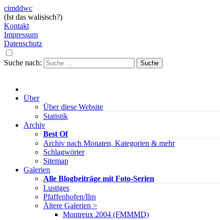
cimddwc
(Ist das walisisch?)
Kontakt
Impressum
Datenschutz
Suche nach:
Über
Über diese Website
Statistik
Archiv
Best Of
Archiv nach Monaten, Kategorien & mehr
Schlagwörter
Sitemap
Galerien
Alle Blogbeiträge mit Foto-Serien
Lustiges
Pfaffenhofen/Ilm
Ältere Galerien >
Montreux 2004 (FMMMD)