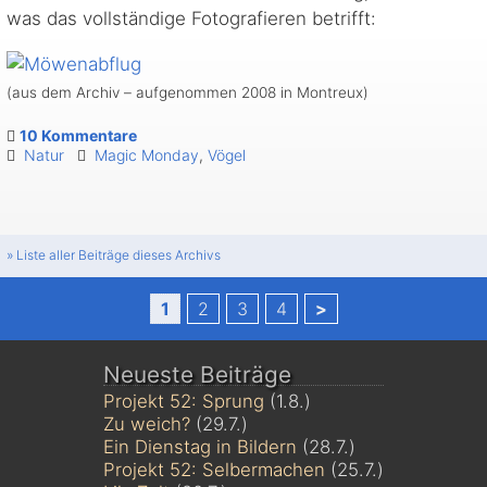
was das vollständige Fotografieren betrifft:
(aus dem Archiv – aufgenommen 2008 in Montreux)
10 Kommentare
Natur
Magic Monday
,
Vögel
» Liste aller Beiträge dieses Archivs
1
2
3
4
>
Neueste Beiträge
Projekt 52: Sprung
(1.8.)
Zu weich?
(29.7.)
Ein Dienstag in Bildern
(28.7.)
Projekt 52: Selbermachen
(25.7.)