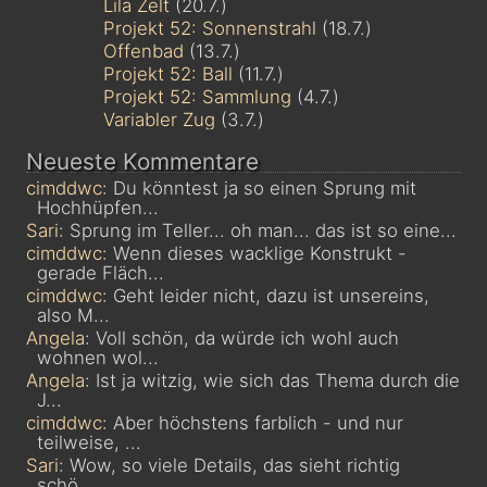
Lila Zelt
(20.7.)
Projekt 52: Sonnenstrahl
(18.7.)
Offenbad
(13.7.)
Projekt 52: Ball
(11.7.)
Projekt 52: Sammlung
(4.7.)
Variabler Zug
(3.7.)
Neueste Kommentare
cimddwc
: Du könntest ja so einen Sprung mit
Hochhüpfen...
Sari
: Sprung im Teller... oh man... das ist so eine...
cimddwc
: Wenn dieses wacklige Konstrukt -
gerade Fläch...
cimddwc
: Geht leider nicht, dazu ist unsereins,
also M...
Angela
: Voll schön, da würde ich wohl auch
wohnen wol...
Angela
: Ist ja witzig, wie sich das Thema durch die
J...
cimddwc
: Aber höchstens farblich - und nur
teilweise, ...
Sari
: Wow, so viele Details, das sieht richtig
schö...