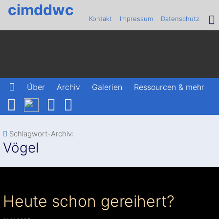
cimddwc
Kontakt
Impressum
Datenschutz
Über
Archiv
Galerien
Ressourcen & mehr
Schlagwort-Archiv:
Vögel
Heute schon gereihert?