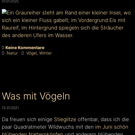
01.01.2025
Keine Kommentare
Natur
Vögel
,
Winter
Was mit Vögeln
13.01.2021
Da freuen sich einige
Stieglitze
offenbar, dass ich die
paar Quadratmeter Wildwuchs mit den
im Juni schön
blühenden Natternköpfen
und anderem blühenden