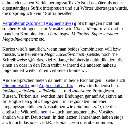
althochdeutschen Verkleinerungssuffix
-īn
ist, das später als neues,
eigenständiges Suffix interpretiert und auf Wörter übertragen wurde,
die ursprünglich kein
l
-Suffix besaßen.
Vergrößerungsformen (Augmentative)
gibt’s hingegen nicht mit
solchen Endungen – nur Vorsätze wie
Über-
,
Mega-
u.v.a. und in
manchen Kombinationen
Un-
, bspw.
Volltrottel
,
Superversager
,
Mega-Inkompetenz
etc.
Kurios wird’s natürlich, wenn man beides kombinieren will bzw.
müsste, wie bei einem
Mega-Lockdöwnchen
(siehste, noch ’ne
Schreibweise 😉), das, viel zu lange halbherzig dahindilettiert, die
einen an oder in den Ruin treibt, während die anderen nahezu
ungehindert weiter Viren verbreiten können…
Andere Sprachen bieten da mehr in beide Richtungen – siehe auch
Diminutivaffix
und
Augmentativsuffix
–, etwa im Italienischen
-
ino/-ina, -etto/-etta, -ello/-ella, …
und
-one/-ona
; Portugiesen,
Russen, Türken u.a. wenden ihre Endungen gar auf Adjektive an.
Im Englischen gibt’s hingegen – mit regionalen und eher
umgangssprachlichen Ausnahmen wie
auld
und
-zilla
, die die
englische Wikipedia
nennt
– auch nur augmentative Vorsätze
ähnlich wie im Deutschen. In den letzten Jahrzehnten haben sie ja
auch noch das
über-
, i.d.R. als
uber-
, von uns ubernommen.