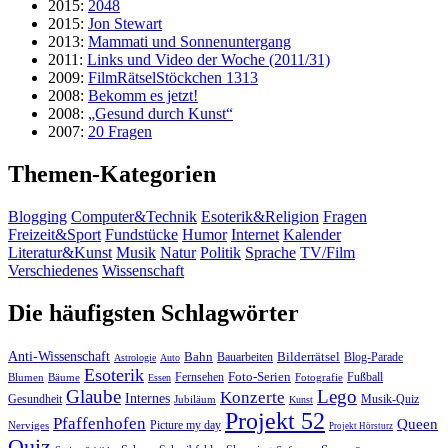
2015:
2048
2015:
Jon Stewart
2013:
Mammati und Sonnenuntergang
2011:
Links und Video der Woche (2011/31)
2009:
FilmRätselStöckchen 1313
2008:
Bekomm es jetzt!
2008:
„Gesund durch Kunst“
2007:
20 Fragen
Themen-Kategorien
Blogging
Computer&Technik
Esoterik&Religion
Fragen
Freizeit&Sport
Fundstücke
Humor
Internet
Kalender
Literatur&Kunst
Musik
Natur
Politik
Sprache
TV/Film
Verschiedenes
Wissenschaft
Die häufigsten Schlagwörter
Anti-Wissenschaft
Bahn
Bauarbeiten
Bilderrätsel
Blog-Parade
Astrologie
Auto
Esoterik
Fernsehen
Foto-Serien
Fußball
Blumen
Bäume
Essen
Fotografie
Glaube
Lego
Konzerte
Internes
Gesundheit
Jubiläum
Musik-Quiz
Kunst
Projekt 52
Pfaffenhofen
Queen
Nerviges
Picture my day
Projekt Hörsturz
Quiz