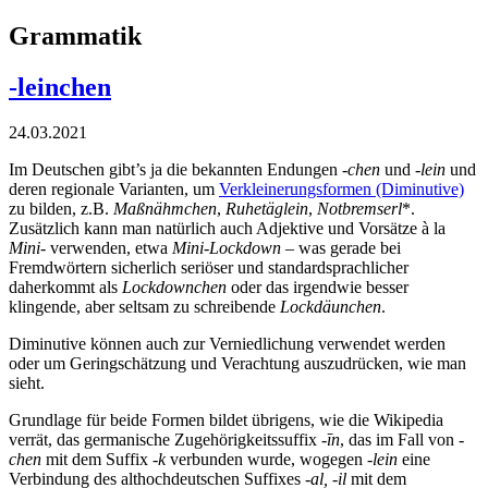
Grammatik
-leinchen
24.03.2021
Im Deutschen gibt’s ja die bekannten Endungen
-chen
und
-lein
und
deren regionale Varianten, um
Verkleinerungsformen (Diminutive)
zu bilden, z.B.
Maßnähmchen
,
Ruhetäglein
,
Notbremserl
*.
Zusätzlich kann man natürlich auch Adjektive und Vorsätze à la
Mini-
verwenden, etwa
Mini-Lockdown
– was gerade bei
Fremdwörtern sicherlich seriöser und standardsprachlicher
daherkommt als
Lockdownchen
oder das irgendwie besser
klingende, aber seltsam zu schreibende
Lockdäunchen
.
Diminutive können auch zur Verniedlichung verwendet werden
oder um Geringschätzung und Verachtung auszudrücken, wie man
sieht.
Grundlage für beide Formen bildet übrigens, wie die Wikipedia
verrät, das germanische Zugehörigkeitssuffix
-īn
, das im Fall von
-
chen
mit dem Suffix
-k
verbunden wurde, wogegen
-lein
eine
Verbindung des althochdeutschen Suffixes
-al, -il
mit dem