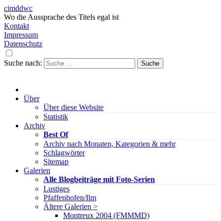
cimddwc
Wo die Aussprache des Titels egal ist
Kontakt
Impressum
Datenschutz
Suche nach:
Über
Über diese Website
Statistik
Archiv
Best Of
Archiv nach Monaten, Kategorien & mehr
Schlagwörter
Sitemap
Galerien
Alle Blogbeiträge mit Foto-Serien
Lustiges
Pfaffenhofen/Ilm
Ältere Galerien >
Montreux 2004 (FMMMD)