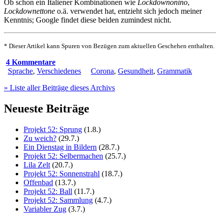
Ob schon ein Italiener Kombinationen wie
Lockdownonino
,
Lockdownettone
o.ä. verwendet hat, entzieht sich jedoch meiner
Kenntnis; Google findet diese beiden zumindest nicht.
* Dieser Artikel kann Spuren von Bezügen zum aktuellen Geschehen enthalten.
4 Kommentare
Sprache
,
Verschiedenes
Corona
,
Gesundheit
,
Grammatik
» Liste aller Beiträge dieses Archivs
Neueste Beiträge
Projekt 52: Sprung
(1.8.)
Zu weich?
(29.7.)
Ein Dienstag in Bildern
(28.7.)
Projekt 52: Selbermachen
(25.7.)
Lila Zelt
(20.7.)
Projekt 52: Sonnenstrahl
(18.7.)
Offenbad
(13.7.)
Projekt 52: Ball
(11.7.)
Projekt 52: Sammlung
(4.7.)
Variabler Zug
(3.7.)