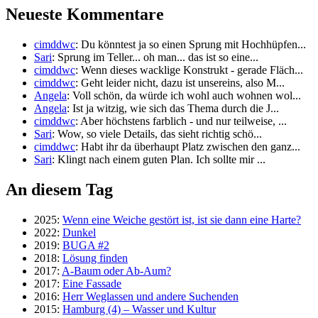
Neueste Kommentare
cimddwc
: Du könntest ja so einen Sprung mit Hochhüpfen...
Sari
: Sprung im Teller... oh man... das ist so eine...
cimddwc
: Wenn dieses wacklige Konstrukt - gerade Fläch...
cimddwc
: Geht leider nicht, dazu ist unsereins, also M...
Angela
: Voll schön, da würde ich wohl auch wohnen wol...
Angela
: Ist ja witzig, wie sich das Thema durch die J...
cimddwc
: Aber höchstens farblich - und nur teilweise, ...
Sari
: Wow, so viele Details, das sieht richtig schö...
cimddwc
: Habt ihr da überhaupt Platz zwischen den ganz...
Sari
: Klingt nach einem guten Plan. Ich sollte mir ...
An diesem Tag
2025:
Wenn eine Weiche gestört ist, ist sie dann eine Harte?
2022:
Dunkel
2019:
BUGA #2
2018:
Lösung finden
2017:
A-Baum oder Ab-Aum?
2017:
Eine Fassade
2016:
Herr Weglassen und andere Suchenden
2015:
Hamburg (4) – Wasser und Kultur