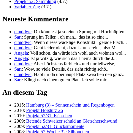
Projekt 52: Sammlung
(4.7.)
Variabler Zug
(3.7.)
Neueste Kommentare
cimddwc
: Du könntest ja so einen Sprung mit Hochhüpfen...
Sari
: Sprung im Teller... oh man... das ist so eine...
cimddwc
: Wenn dieses wacklige Konstrukt - gerade Fläch...
cimddwc
: Geht leider nicht, dazu ist unsereins, also M...
Angela
: Voll schön, da würde ich wohl auch wohnen wol...
Angela
: Ist ja witzig, wie sich das Thema durch die J...
cimddwc
: Aber höchstens farblich - und nur teilweise, ...
Sari
: Wow, so viele Details, das sieht richtig schö...
cimddwc
: Habt ihr da überhaupt Platz zwischen den ganz...
Sari
: Klingt nach einem guten Plan. Ich sollte mir ...
An diesem Tag
2015:
Hamburg (3) – Sonnenschein und Regenbogen
2010:
Projekt Hörsturz 26
2010:
Projekt 52/31: Küsschen
2009:
Betende Schweizer schuld an Gletscherschwund
2009:
Projekt 52/31: Glücksmomente
2008:
Projekt 52 Woche 32: Silhouetten