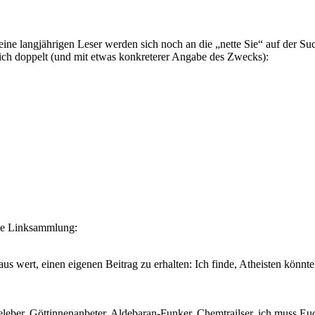
eine langjährigen Leser werden sich noch an die „nette Sie“ auf der Su
eich doppelt (und mit etwas konkreterer Angabe des Zwecks):
lle Linksammlung:
chaus wert, einen eigenen Beitrag zu erhalten: Ich finde, Atheisten könn
eber, Göttinnenanbeter, Aldebaran-Funker, Chemtrailser, ich muss 