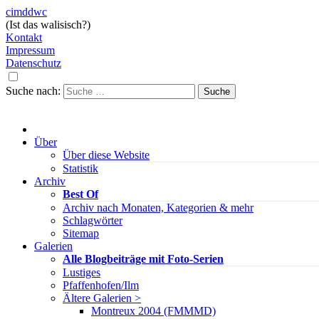
cimddwc
(Ist das walisisch?)
Kontakt
Impressum
Datenschutz
Suche nach:
Über
Über diese Website
Statistik
Archiv
Best Of
Archiv nach Monaten, Kategorien & mehr
Schlagwörter
Sitemap
Galerien
Alle Blogbeiträge mit Foto-Serien
Lustiges
Pfaffenhofen/Ilm
Ältere Galerien >
Montreux 2004 (FMMMD)