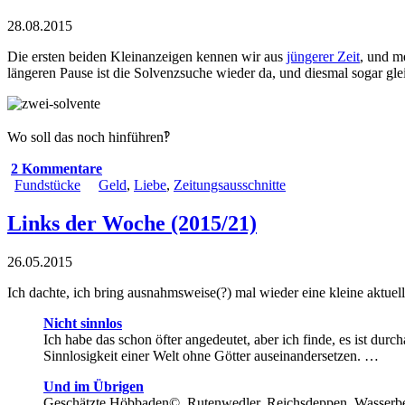
28.08.2015
Die ersten beiden Kleinanzeigen kennen wir aus
jüngerer Zeit
, und m
längeren Pause ist die Solvenzsuche wieder da, und diesmal sogar gl
Wo soll das noch hinführen‽
2 Kommentare
Fundstücke
Geld
,
Liebe
,
Zeitungsausschnitte
Links der Woche (2015/21)
26.05.2015
Ich dachte, ich bring ausnahmsweise(?) mal wieder eine kleine aktue
Nicht sinnlos
Ich habe das schon öfter angedeutet, aber ich finde, es ist dur
Sinnlosigkeit einer Welt ohne Götter auseinandersetzen. …
Und im Übrigen
Geschätzte Höbbaden©, Rutenwedler, Reichsdeppen, Wasserbel