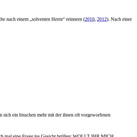
che nach einem „solventen Herrn“ erinnern (
2010
,
2012
). Nach einer
ten sich ein bisschen mehr mit der ihnen oft vorgeworfenen
Euch mal eine Frage ins Gesicht brüllen: WOLLT IHR MICH