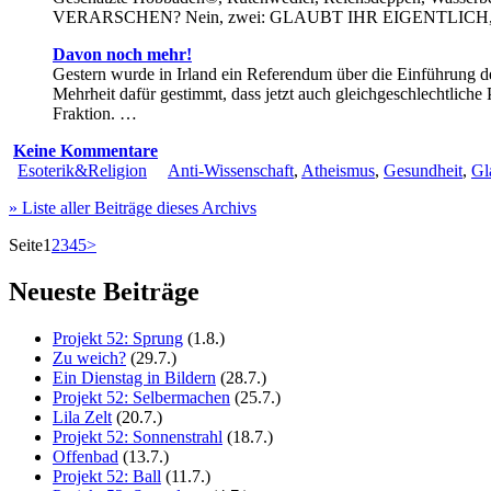
VERARSCHEN? Nein, zwei: GLAUBT IHR EIGENTLIC
Davon noch mehr!
Gestern wurde in Irland ein Referendum über die Einführung der
Mehrheit dafür gestimmt, dass jetzt auch gleichgeschlechtliche
Fraktion. …
Keine Kommentare
Esoterik&Religion
Anti-Wissenschaft
,
Atheismus
,
Gesundheit
,
Gl
» Liste aller Beiträge dieses Archivs
Seite
1
2
3
4
5
>
Neueste Beiträge
Projekt 52: Sprung
(1.8.)
Zu weich?
(29.7.)
Ein Dienstag in Bildern
(28.7.)
Projekt 52: Selbermachen
(25.7.)
Lila Zelt
(20.7.)
Projekt 52: Sonnenstrahl
(18.7.)
Offenbad
(13.7.)
Projekt 52: Ball
(11.7.)