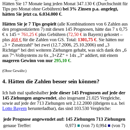
Hätten Sie 17 Monate lang jeden Monat 347.130 € (Durchschnitt für
Tips pro Monat ohne Gebühren)
bei 3% Zinsen p.a. angelegt,
hätten Sie jetzt ca. 6.034.000 €
.
Hätten Sie je 7 Tips gespielt
(alle Kombinationen von 6 Zahlen aus
den prognostizierten 7) mit diesen 145 Prognosen, hätte das 7 x 0,75
€ x 145 =
761,25 €
plus Gebühren (
72,50 €
in Bayern) gekostet –
plus
468 €
für die Zahlen von GS. Total:
1301,75 €
. Sie hätten nur
„3 + Zusatzzahl“ bei zwei (12.7.2006, 25.10.2006) und „3
Richtige“ bei drei weiteren Ziehungen gehabt, was sich dank des „6
aus 7“-Vollsystems zu 6x „3+ZZ“ + 14x „3“ addiert, mit einem
mageren Gewinn von nur
295,10 €
.
(Ohne Gewähr.)
4. Hätten die Zahlen besser sein können?
Ich hab mal spaßeshalber
jede dieser 145 Prognosen auf jede der
145 Ziehungen angewendet
, also insgesamt 21.025 Vergleiche,
sowie auf jede der 713 Ziehungen seit 2.12.2000 (übrigens u.a. bei
Lotto Bayern
herunterladbar), das sind 103.530 Vergleiche:
jede Prognose angewendet auf:
145 Ziehungen
713 Ziehungen
genaue Treffer:
0,973
■
(von 7)
0,994
■
(von 7)