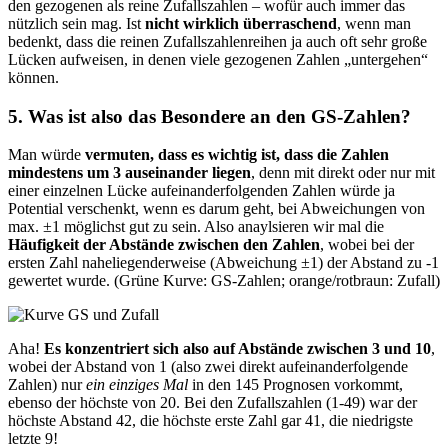
den gezogenen als reine Zufallszahlen – wofür auch immer das
nützlich sein mag. Ist
nicht wirklich überraschend
, wenn man
bedenkt, dass die reinen Zufallszahlenreihen ja auch oft sehr große
Lücken aufweisen, in denen viele gezogenen Zahlen „untergehen“
können.
5. Was ist also das Besondere an den GS-Zahlen?
Man würde
vermuten, dass es wichtig ist, dass die Zahlen
mindestens um 3 auseinander liegen
, denn mit direkt oder nur mit
einer einzelnen Lücke aufeinanderfolgenden Zahlen würde ja
Potential verschenkt, wenn es darum geht, bei Abweichungen von
max. ±1 möglichst gut zu sein. Also anaylsieren wir mal die
Häufigkeit der Abstände zwischen den Zahlen
, wobei bei der
ersten Zahl naheliegenderweise (Abweichung ±1) der Abstand zu -1
gewertet wurde. (Grüne Kurve: GS-Zahlen; orange/rotbraun: Zufall)
Aha!
Es konzentriert sich also auf Abstände zwischen 3 und 10
,
wobei der Abstand von 1 (also zwei direkt aufeinanderfolgende
Zahlen) nur
ein einziges Mal
in den 145 Prognosen vorkommt,
ebenso der höchste von 20. Bei den Zufallszahlen (1-49) war der
höchste Abstand 42, die höchste erste Zahl gar 41, die niedrigste
letzte 9!