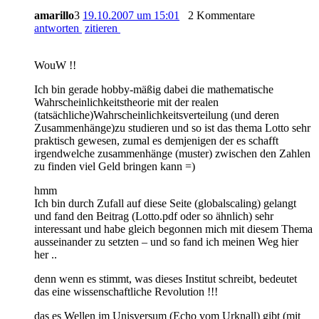
amarillo
3
19.10.2007 um 15:01
2 Kommentare
antworten
zitieren
WouW !!
Ich bin gerade hobby-mäßig dabei die mathematische
Wahrscheinlichkeitstheorie mit der realen
(tatsächliche)Wahrscheinlichkeitsverteilung (und deren
Zusammenhänge)zu studieren und so ist das thema Lotto sehr
praktisch gewesen, zumal es demjenigen der es schafft
irgendwelche zusammenhänge (muster) zwischen den Zahlen
zu finden viel Geld bringen kann =)
hmm
Ich bin durch Zufall auf diese Seite (globalscaling) gelangt
und fand den Beitrag (Lotto.pdf oder so ähnlich) sehr
interessant und habe gleich begonnen mich mit diesem Thema
ausseinander zu setzten – und so fand ich meinen Weg hier
her ..
denn wenn es stimmt, was dieses Institut schreibt, bedeutet
das eine wissenschaftliche Revolution !!!
das es Wellen im Unisversum (Echo vom Urknall) gibt (mit