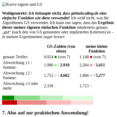
Wohlgemerkt:
Ich behaupte nicht, dass globalscaling.de eine
einfache Funktion wie diese verwendet!
Ich
weiß nicht
, was für
Algorithmen GS verwendet. Ich kann nur sagen, dass das
Ergebnis
dieser meiner eigenen einfachen Funktion
mindestens genaus
„gut“ (nach den von GS genannten oder implizierten Kriterien) ist –
in meinen Experimenten
sogar besser
:
GS-Zahlen (von
meine kleine
oben)
Funktion
genaue Treffer:
0,924
■
(von 7)
1,148
■
(von 7)
Abweichung ±1 /
1,986
■
/
2,910
2,264
■
/
3,411
Summe:
Abweichung ±2 /
1,752
■
/
4,662
1,866
■
/
5,277
Summe:
Abweichung ±3 oder
2,338
■
1,723
■
mehr:
7. Also auf zur praktischen Anwendung!