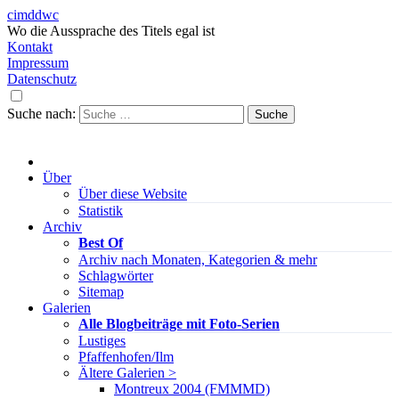
cimddwc
Wo die Aussprache des Titels egal ist
Kontakt
Impressum
Datenschutz
Suche nach:
Über
Über diese Website
Statistik
Archiv
Best Of
Archiv nach Monaten, Kategorien & mehr
Schlagwörter
Sitemap
Galerien
Alle Blogbeiträge mit Foto-Serien
Lustiges
Pfaffenhofen/Ilm
Ältere Galerien >
Montreux 2004 (FMMMD)