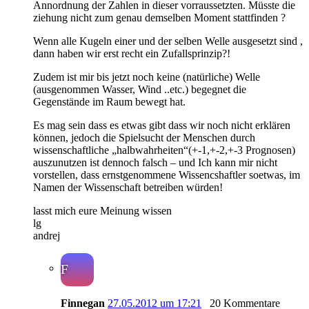
Annordnung der Zahlen in dieser vorraussetzten. Müsste die
ziehung nicht zum genau demselben Moment stattfinden ?
Wenn alle Kugeln einer und der selben Welle ausgesetzt sind ,
dann haben wir erst recht ein Zufallsprinzip?!
Zudem ist mir bis jetzt noch keine (natürliche) Welle
(ausgenommen Wasser, Wind ..etc.) begegnet die
Gegenstände im Raum bewegt hat.
Es mag sein dass es etwas gibt dass wir noch nicht erklären
können, jedoch die Spielsucht der Menschen durch
wissenschaftliche „halbwahrheiten“(+-1,+-2,+-3 Prognosen)
auszunutzen ist dennoch falsch – und Ich kann mir nicht
vorstellen, dass ernstgenommene Wissencshaftler soetwas, im
Namen der Wissenschaft betreiben würden!
lasst mich eure Meinung wissen
lg
andrej
F
Finnegan
27.05.2012 um 17:21
20 Kommentare