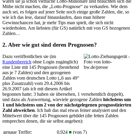
wären sie ja schon vielfache Lotto-Millionäre und bräuchten sich die
Mühe nicht machen, die „Lotto-Prognose“ zu verkaufen. Wie dem
auch sei, es folgen auf jener Seite noch einige große Zahlen, die, so
wie ich das lese, darauf hinauslaufen, dass man höhere
Gewinnchancen hat, je mehr Tips man spielt, die sich nicht
wiederholen. Am liebsten (für GS) natürlich mit von GS bezogenen
Zahlen…
2. Aber wie gut sind deren Prognosen?
Dazu veröffentlichen sie (im
Kundenbereich
ohne Login zugänglich)
eine Liste mit 145 Prognosen (bestehend
aus je 7 Zahlen) und den gezogenen
Zahlen vom deutschen Lotto („6 aus 49“
plus Zusatzzahl) vom 29.4.2006 bis
26.9.2007 (als ich mit diesem Artikel
begonnen hatte; 3 haben sie übersehen, 1 versehentlich doppelt),
und dazu als Auswertung, wieviele gezogene Zahlen
höchstens um
1 und höchstens um 2 von der nächstgelegenen prognostizierten
Zahl abweichen
. Ich hab das mal etwas feiner analysiert und den
Mittelwert über die 145 Prognosen gebildet (die fetten Zahlen
entsprechen denen, die sie selbst angeben):
genaue Treffer:
0,924
■
(von 7)