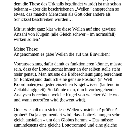
dem die These des Urknalls begründet wurde) ist mir schon
bekannt – aber die beschriebenen „Wellen“ entsprechen so
etwas, das manche Menschen als Gott oder andere als
Schicksal beschreiben würden…
Mir ist nicht ganz klar wie diese Wellen auf eine gewisse
Anzahl von Kugeln (alle Gleich schwer – im normalfall)
wirken sollen?
Meine These:
Angenommen es gäbe Wellen die auf uns Einwirken:
Vorraussetztung dafür damit es funktionieren könnte, müsste
sein, dass der Lottoautomat immer an der selben stelle steht
(sehr genau). Man müsste die Erdbeschleunigung berechnen
(in Echtzeit)und dadurch eine genaue Position (in Welt-
Koordinaten)von jeder einzelnen Kugel wissen (laufend in
Zeitabhängigkeit). So könnte man, durch vorhergehende
Analysen berechnen welche Kugel von welcher Welle wo
und wann getroffen wird (bewegt wird).
Oder wie soll man sich diese Wellen vorstellen ? größer ?
grober? Da ja argumentiert wird, dass Lottoziehungen sehr
gleich ausfallen – um den Globus herum. – Das müsste
zumindestens eine gleiche Lottotrommel und eine gleiche