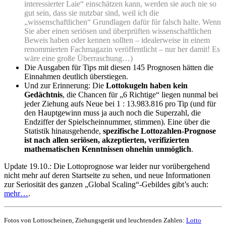
interessierter Laie“ einschätzen kann, werden sie auch nie so
gut sein, dass sie nutzbar sind, weil ich die
„wissenschaftlichen“ Grundlagen dafür für falsch halte. Wenn
Sie aber einen seriösen und überprüften wissenschaftlichen
Beweis haben oder kennen sollten – idealerweise in einem
renommierten Fachmagazin veröffentlicht – nur her damit! Es
wäre eine große Überraschung…)
Die Ausgaben für Tips mit diesen 145 Prognosen hätten die
Einnahmen deutlich überstiegen.
Und zur Erinnerung: Die
Lottokugeln haben kein
Gedächtnis
, die Chancen für „6 Richtige“ liegen nunmal bei
jeder Ziehung aufs Neue bei 1 : 13.983.816 pro Tip (und für
den Hauptgewinn muss ja auch noch die Superzahl, die
Endziffer der Spielscheinnummer, stimmen). Eine über die
Statistik hinausgehende,
spezifische Lottozahlen-Prognose
ist nach allen seriösen, akzeptierten, verifizierten
mathematischen Kenntnissen ohnehin unmöglich
.
Update 19.10.:
Die Lottoprognose war leider nur vorübergehend
nicht mehr auf deren Startseite zu sehen, und neue Informationen
zur Seriosität des ganzen „Global Scaling“-Gebildes gibt’s auch:
mehr…
.
Fotos von Lottoscheinen, Ziehungsgerät und leuchtenden Zahlen:
Lotto