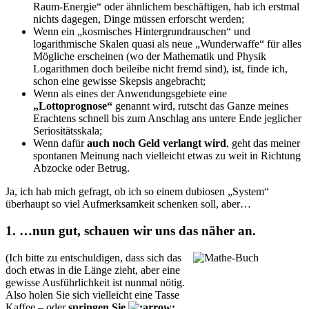
Raum-Energie“ oder ähnlichem beschäftigen, hab ich erstmal
nichts dagegen, Dinge müssen erforscht werden;
Wenn ein „kosmisches Hintergrundrauschen“ und
logarithmische Skalen quasi als neue „Wunderwaffe“ für alles
Mögliche erscheinen (wo der Mathematik und Physik
Logarithmen doch beileibe nicht fremd sind), ist, finde ich,
schon eine gewisse Skepsis angebracht;
Wenn als eines der Anwendungsgebiete eine
„Lottoprognose“
genannt wird, rutscht das Ganze meines
Erachtens schnell bis zum Anschlag ans untere Ende jeglicher
Seriositätsskala;
Wenn dafür
auch noch Geld verlangt wird
, geht das meiner
spontanen Meinung nach vielleicht etwas zu weit in Richtung
Abzocke oder Betrug.
Ja, ich hab mich gefragt, ob ich so einem dubiosen „System“
überhaupt so viel Aufmerksamkeit schenken soll, aber…
1. …nun gut, schauen wir uns das näher an.
(Ich bitte zu entschuldigen, dass sich das
doch etwas in die Länge zieht, aber eine
gewisse Ausführlichkeit ist nunmal nötig.
Also holen Sie sich vielleicht eine Tasse
Kaffee – oder
springen Sie