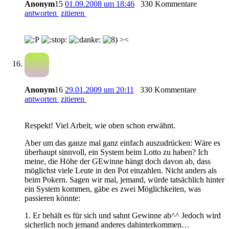
Anonym
15
01.09.2008 um 18:46
330 Kommentare
antworten
zitieren
><
Anonym
16
29.01.2009 um 20:11
330 Kommentare
antworten
zitieren
Respekt! Viel Arbeit, wie oben schon erwähnt.
Aber um das ganze mal ganz einfach auszudrücken: Wäre es
überhaupt sinnvoll, ein System beim Lotto zu haben? Ich
meine, die Höhe der GEwinne hängt doch davon ab, dass
möglichst viele Leute in den Pot einzahlen. Nicht anders als
beim Pokern. Sagen wir mal, jemand, würde tatsächlich hinter
ein System kommen, gäbe es zwei Möglichkeiten, was
passieren könnte:
1. Er behält es für sich und sahnt Gewinne ab^^ Jedoch wird
sicherlich noch jemand anderes dahinterkommen…