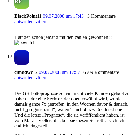
BP
BlackPoint
11
09.07.2008 um 17:43
3 Kommentare
antworten
zitieren
Hatt den schon jemand mit den zahlen gewonnen??
c
cimddwc
12
09.07.2008 um 17:57
6509 Kommentare
antworten
zitieren
Die GS-Lottoprognose scheint nicht viele Kunden gehabt zu
haben – der eine Sechser, der oben erwähnt wird, wurde
damals ganze 7x getroffen, in den Wochen davor & danach,
nicht „prognostiziert“, waren’s auch 4 bzw. 6 Glückliche.
Und die letzte „Prognose“, die sie veröffentlicht haben, ist
vom März – vielleicht haben sie diesen Schrott tatsächlich
endlich eingestellt…