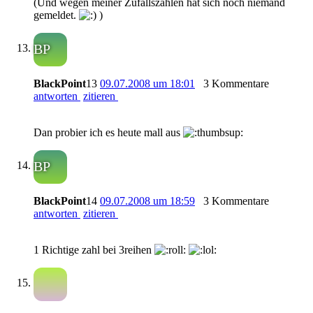
(Und wegen meiner Zufallszahlen hat sich noch niemand
gemeldet.
)
BP
BlackPoint
13
09.07.2008 um 18:01
3 Kommentare
antworten
zitieren
Dan probier ich es heute mall aus
BP
BlackPoint
14
09.07.2008 um 18:59
3 Kommentare
antworten
zitieren
1 Richtige zahl bei 3reihen