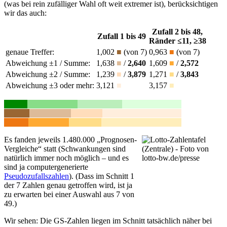
(was bei rein zufälliger Wahl oft weit extremer ist), berücksichtigen
wir das auch:
Zufall 2 bis 48,
Zufall 1 bis 49
Ränder ≤11, ≥38
genaue Treffer:
1,002
■
(von 7)
0,963
■
(von 7)
Abweichung ±1 / Summe:
1,638
■
/
2,640
1,609
■
/
2,572
Abweichung ±2 / Summe:
1,239
■
/
3,879
1,271
■
/
3,843
Abweichung ±3 oder mehr:
3,121
■
3,157
■
Es fanden jeweils 1.480.000 „Prognosen-
Vergleiche“ statt (Schwankungen sind
natürlich immer noch möglich – und es
sind ja computergenerierte
Pseudozufallszahlen
). (Dass im Schnitt 1
der 7 Zahlen genau getroffen wird, ist ja
zu erwarten bei einer Auswahl aus 7 von
49.)
Wir sehen: Die GS-Zahlen liegen im Schnitt tatsächlich näher bei