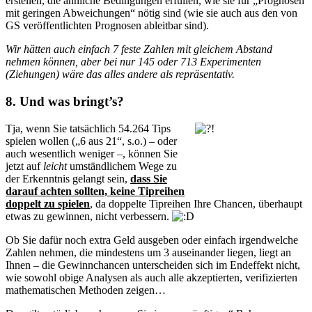
erstellen, die ähnliche Bedingungen erfüllen, wie sie für „Prognosen
mit geringen Abweichungen“ nötig sind (wie sie auch aus den von
GS veröffentlichten Prognosen ableitbar sind).
Wir hätten auch einfach 7 feste Zahlen mit gleichem Abstand
nehmen können, aber bei nur 145 oder 713 Experimenten
(Ziehungen) wäre das alles andere als repräsentativ.
8. Und was bringt’s?
Tja, wenn Sie tatsächlich 54.264 Tips
spielen wollen („6 aus 21“, s.o.) – oder
auch wesentlich weniger –, können Sie
jetzt auf
leicht
umständlichem Wege zu
der Erkenntnis gelangt sein,
dass Sie
darauf achten sollten, keine Tipreihen
doppelt zu spielen
, da doppelte Tipreihen Ihre Chancen, überhaupt
etwas zu gewinnen, nicht verbessern.
Ob Sie dafür noch extra Geld ausgeben oder einfach irgendwelche
Zahlen nehmen, die mindestens um 3 auseinander liegen, liegt an
Ihnen – die Gewinnchancen unterscheiden sich im Endeffekt nicht,
wie sowohl obige Analysen als auch alle akzeptierten, verifizierten
mathematischen Methoden zeigen…