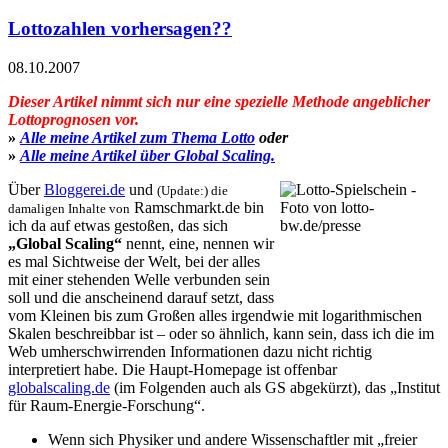
Lottozahlen vorhersagen??
08.10.2007
Dieser Artikel nimmt sich nur eine spezielle Methode angeblicher
Lottoprognosen vor.
»
Alle meine Artikel zum Thema Lotto
oder
»
Alle meine Artikel über Global Scaling.
Über
Bloggerei.de
und
(Update:) die
Ramschmarkt.de bin
damaligen Inhalte von
ich da auf etwas gestoßen, das sich
„Global Scaling“
nennt, eine, nennen wir
es mal Sichtweise der Welt, bei der alles
mit einer stehenden Welle verbunden sein
soll und die anscheinend darauf setzt, dass
vom Kleinen bis zum Großen alles irgendwie mit logarithmischen
Skalen beschreibbar ist – oder so ähnlich, kann sein, dass ich die im
Web umherschwirrenden Informationen dazu nicht richtig
interpretiert habe. Die Haupt-Homepage ist offenbar
globalscaling.de
(im Folgenden auch als GS abgekürzt), das „Institut
für Raum-Energie-Forschung“.
Wenn sich Physiker und andere Wissenschaftler mit „freier