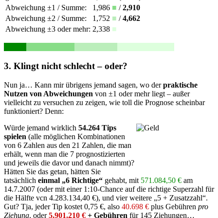
Abweichung ±1 / Summe:
1,986
■
/
2,910
Abweichung ±2 / Summe:
1,752
■
/
4,662
Abweichung ±3 oder mehr:
2,338
■
3. Klingt nicht schlecht – oder?
Nun ja… Kann mir übrigens jemand sagen, wo der
praktische
Nutzen von Abweichungen
von ±1 oder mehr liegt – außer
vielleicht zu versuchen zu zeigen, wie toll die Prognose scheinbar
funktioniert? Denn:
Würde jemand wirklich
54.264 Tips
spielen
(alle möglichen Kombinationen
von 6 Zahlen aus den 21 Zahlen, die man
erhält, wenn man die 7 prognostizierten
und jeweils die davor und danach nimmt)?
Hätten Sie das getan, hätten Sie
tatsächlich
einmal „6 Richtige“
gehabt, mit
571.084,50 €
am
14.7.2007 (oder mit einer 1:10-Chance auf die richtige Superzahl für
die Hälfte vcn 4.283.134,40 €), und vier weitere „5 + Zusatzzahl“.
Gut? Tja, jeder Tip kostet 0,75 €, also
40.698 €
plus Gebühren
pro
Ziehung
, oder
5.901.210 €
+ Gebühren
für 145 Ziehungen…