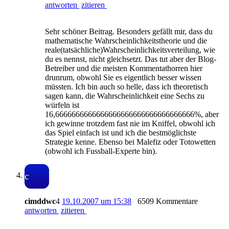
antworten
zitieren
Sehr schöner Beitrag. Besonders gefällt mir, dass du
mathematische Wahrscheinlichkeitstheorie und die
reale(tatsächliche)Wahrscheinlichkeitsverteilung, wie
du es nennst, nicht gleichsetzt. Das tut aber der Blog-
Betreiber und die meisten Kommentathorren hier
drunrum, obwohl Sie es eigentlich besser wissen
müssten. Ich bin auch so helle, dass ich theoretisch
sagen kann, die Wahrscheinlichkeit eine Sechs zu
würfeln ist
16,6666666666666666666666666666666666%, aber
ich gewinne trotzdem fast nie im Kniffel, obwohl ich
das Spiel einfach ist und ich die bestmöglichste
Strategie kenne. Ebenso bei Malefiz oder Totowetten
(obwohl ich Fussball-Experte bin).
c
cimddwc
4
19.10.2007 um 15:38
6509 Kommentare
antworten
zitieren