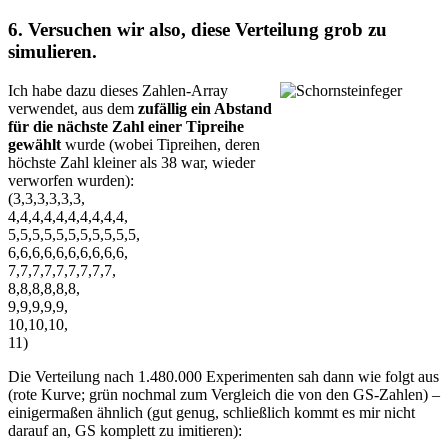
6. Versuchen wir also, diese Verteilung grob zu
simulieren.
Ich habe dazu dieses Zahlen-Array
verwendet, aus dem
zufällig ein Abstand
für die nächste Zahl einer Tipreihe
gewählt
wurde (wobei Tipreihen, deren
höchste Zahl kleiner als 38 war, wieder
verworfen wurden):
(3,3,3,3,3,3,
4,4,4,4,4,4,4,4,4,4,
5,5,5,5,5,5,5,5,5,5,5,
6,6,6,6,6,6,6,6,6,6,
7,7,7,7,7,7,7,7,7,
8,8,8,8,8,8,
9,9,9,9,9,
10,10,10,
11)
Die Verteilung nach 1.480.000 Experimenten sah dann wie folgt aus
(rote Kurve; grün nochmal zum Vergleich die von den GS-Zahlen) –
einigermaßen ähnlich (gut genug, schließlich kommt es mir nicht
darauf an, GS komplett zu imitieren):