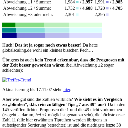
Abweichung ±1 / Summe:
1,984
■
/
2,957
1,991
■
/
2,985
Abweichung ±2 / Summe:
1,732
■
/
4,688
1,720
■
/
4,705
Abweichung ±3 oder mehr:
2,301
■
2,295
■
Huch!
Das ist ja sogar noch etwas besser!
Da hatte
globalscaling.de wohl ein kleines bisschen Pech…
Übrigens ist auch
kein Trend erkennbar, dass die Prognosen mit
der Zeit besser geworden wären
(bei Abweichung ±2 sogar
schlechter):
Aktualisierung bis 17.11.07 siehe
hier
.
Aber wie gut sind die Zahlen wirklich?
Wie sieht es im Vergleich
zu „blinden“, d.h. rein zufälligen Tips „7 aus 49“ aus?
Da in den
145 veröffentlichten Prognosen die 1 und die 49 nicht vorkommen
(es geht ja darum,
bei ±1
möglichst genau zu sein), die höchste erste
Zahl 11 (alle hier erwähnten Tipreihen werden übrigens in
aufsteigender Sortierung betrachtet) ist und die niedrigste letzte 38