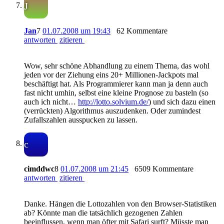
J
Jan
7
01.07.2008 um 19:43
62 Kommentare
antworten
zitieren
Wow, sehr schöne Abhandlung zu einem Thema, das wohl
jeden vor der Ziehung eins 20+ Millionen-Jackpots mal
beschäftigt hat. Als Programmierer kann man ja denn auch
fast nicht umhin, selbst eine kleine Prognose zu basteln (so
auch ich nicht…
http://lotto.solvium.de/
) und sich dazu einen
(verrückten) Algorithmus auszudenken. Oder zumindest
Zufallszahlen ausspucken zu lassen.
c
cimddwc
8
01.07.2008 um 21:45
6509 Kommentare
antworten
zitieren
Danke. Hängen die Lottozahlen von den Browser-Statistiken
ab? Könnte man die tatsächlich gezogenen Zahlen
beeinflussen, wenn man öfter mit Safari surft? Müsste man