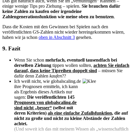
Das gilt natürlich auch, wenn Sie im „vernünftigen“ Rahmen –
einige wenige Tips pro Ziehung – spielen.
Sie brauchen dafür
keine Zahlen zu kaufen oder irgendeine
Zahlengenerationsfunktion wie meine oben zu benutzen
.
Dass die Kosten mit den Gewinnen bei Spielen nach den
veröffentlichten GS-Zahlen nicht wieder hereingekommen wären,
haben wir ja schon
oben in Abschnitt 3
gesehen.
9. Fazit
Wenn Sie schon
mehrfach, eventuell tausendfach bei
derselben Ziehung
tippen wollen sollten,
achten Sie einfach
darauf, dass keine Tipreihen doppelt sind
– müssen Sie
dafür denn Zahlen
kaufen
??
Ich weiß nicht, wie globalscaling.de
ihre Prognosen ermitteln, ich kann
als Ergebnis dieses Artikels nur
sagen:
Die veröffentlichten 145
Prognosen von globalscaling.de
sind nicht „besser“
(selbst mit
deren Kriterien)
als eine einfache Zufallsfunktion
, die auf
nicht zu große und nicht zu kleine Abstände der Zahlen
achtet.
(Und soweit ich das mit meinem Wissen als „wissenschaftlich