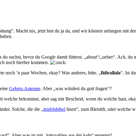
pätung
“. Macht nix, jetzt bist du ja da, und wir können anfangen mit
 haben.
s du suchst, bevor du Google damit fütterst. „
about
“/„
ueber
“. Ach, du 
auch noch hierher kommen.
arte noch ’n paar Wochen, okay? Was anderes, bitte. „
fidirallala
“. Ist d
 eine
Gebets-Antenne
. Aber „
was würdest du gott fragen
“?
ott welche bekommst, aber sag mir Bescheid, wenn du welche hast, oka
ünder. Solche, die die „
teufelsbibel
läsen
“, zum Bleistift, oder welche w
kauf
“. Aber was ist mit „
lottozahlen aus der kafe
“ gemeint?