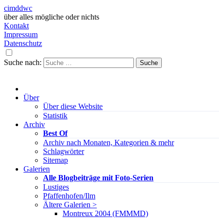
cimddwc
über alles mögliche oder nichts
Kontakt
Impressum
Datenschutz
Suche nach:
Über
Über diese Website
Statistik
Archiv
Best Of
Archiv nach Monaten, Kategorien & mehr
Schlagwörter
Sitemap
Galerien
Alle Blogbeiträge mit Foto-Serien
Lustiges
Pfaffenhofen/Ilm
Ältere Galerien >
Montreux 2004 (FMMMD)