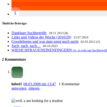
teilen
Ähnliche Beiträge:
Dankbare Suchbegriffe
29.11.2013 (8)
Links und Videos der Woche (2010/29)
25.07.2010
Googleborno und was man sonst noch sucht
02.03.2012 (2)
Such, such, such…
06.10.2023
WIESICHFRAUENEINENFINGERN
(ja, es geht um Suchbegrif
2 Kommentare
l
lubed
1
08.03.2008 um 13:47
1 Kommentar
antworten
zitieren
a am looking for a teashur