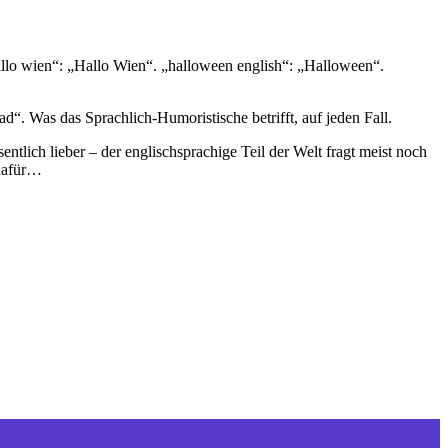
llo wien
“: „Hallo Wien“. „
halloween english
“: „Halloween“.
had
“. Was das Sprachlich-Humoristische betrifft, auf jeden Fall.
sentlich lieber – der englischsprachige Teil der Welt fragt meist noch
 dafür…