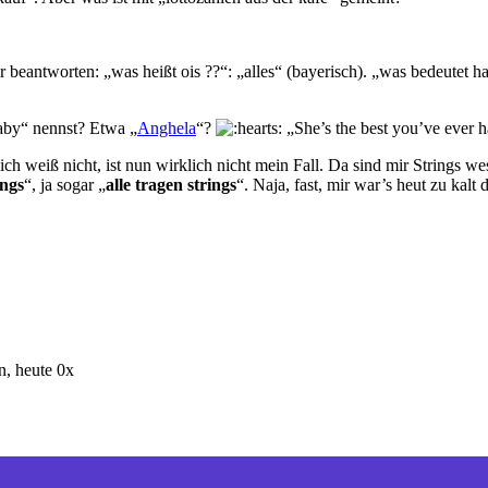
r beantworten: „
was heißt ois ??
“: „alles“ (bayerisch). „
was bedeutet ha
aby“ nennst? Etwa „
Anghela
“?
„
She’s the best you’ve ever 
 ich weiß nicht, ist nun wirklich nicht mein Fall. Da sind mir Strings we
ings
“, ja sogar „
alle tragen strings
“. Naja, fast, mir war’s heut zu kalt
, heute 0x