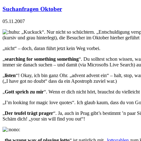
Suchanfragen Oktober
05.11.2007
„
Kuckuck
“. Nur nicht so schüchtern. „
Entschuldigung vers
(kursiv und grau hinterlegt), die Besucher im Oktober hierher geführt
„
nicht
“ – doch, daran führt jetzt kein Weg vorbei.
„
searching for something something
“. Du solltest schon wissen, wa
immer sie danach suchen – und damit (via Microsofts Live Search) 
„
listen
“! Okay, ich bin ganz Ohr. „
advent advent ein
“ – halt, stop, w
(„
I have got no doubt
“ dass da ein Apostroph zuviel war.)
„
Gott sprich zu mir
“. Wenn er dich nicht hört, brauchst du vielleicht
„
I’m looking for magic love quotes
“. Ich glaub kaum, dass du von G
„
Der teufel trägt prager
“. Ja, auch in Prag gibt’s bestimmt ’n paar S
Schäm dich! „
your sin will find you out
“!
„
the wrong way of playing lotto
“ ist natürlich mit „
lottozahlen
zum 