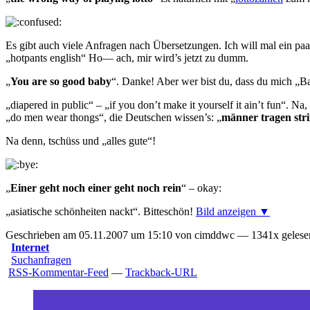
Es gibt auch viele Anfragen nach Übersetzungen. Ich will mal ein paa
„
hotpants english
“ Ho— ach, mir wird’s jetzt zu dumm.
„
You are so good baby
“. Danke! Aber wer bist du, dass du mich „B
„
diapered in public
“ – „
if you don’t make it yourself it ain’t fun
“. Na,
„
do men wear thongs
“, die Deutschen wissen’s: „
männer tragen str
Na denn, tschüss und „
alles gute
“!
„
Einer geht noch einer geht noch rein
“ – okay:
„
asiatische schönheiten nackt
“. Bitteschön!
Bild anzeigen ▼
Geschrieben am 05.11.2007 um 15:10 von cimddwc — 1341x gelesen
Internet
Suchanfragen
RSS-Kommentar-Feed
—
Trackback-URL