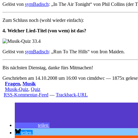
Gelöst von
symBadisch
: „In The Air Tonight“ von Phil Collins (der T
Zum Schluss noch (wohl wieder einfach):
4. Welcher Lied-Titel (von wem) ist das?
Gelöst von
symBadisch
: „Run To The Hills“ von Iron Maiden.
Bis nächsten Dienstag, danke fürs Mitmachen!
Geschrieben am 14.10.2008 um 16:00 von cimddwc — 1875x gelesen
Fragen
,
Musik
Musik-Quiz
,
Quiz
RSS-Kommentar-Feed
—
Trackback-URL
teilen
teilen