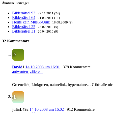
Ähnliche Beiträge:
Bilderrätsel 93
29.11.2011 (24)
Bilderrätsel 64
01.03.2011 (11)
Heute kein Musik-Quiz
18.08.2009 (2)
Bilderrätsel 25
23.02.2010 (5)
Bilderrätsel 31
20.04.2010 (9)
32 Kommentare
D
David
1
14.10.2008 um 16:01
378 Kommentare
antworten
zitieren
Greenclick, Linkgreen, naturelink, hypernature… Gibts alle nic
jL
juliaL49
2
14.10.2008 um 16:02
912 Kommentare