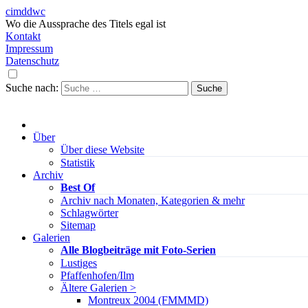
cimddwc
Wo die Aussprache des Titels egal ist
Kontakt
Impressum
Datenschutz
Suche nach:
Über
Über diese Website
Statistik
Archiv
Best Of
Archiv nach Monaten, Kategorien & mehr
Schlagwörter
Sitemap
Galerien
Alle Blogbeiträge mit Foto-Serien
Lustiges
Pfaffenhofen/Ilm
Ältere Galerien >
Montreux 2004 (FMMMD)