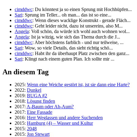
cimddwc
: Du könntest ja so einen Sprung mit Hochhüpfen...
Sari
: Sprung im Teller... oh man... das ist so eine...
cimddwc
: Wenn dieses wacklige Konstrukt - gerade Fläch...
cimddwc
: Geht leider nicht, dazu ist unsereins, also M...
Angela
: Voll schön, da würde ich wohl auch wohnen wol...
Angela
: Ist ja witzig, wie sich das Thema durch die J...
cimddwc
: Aber höchstens farblich - und nur teilweise, ...
Sari
: Wow, so viele Details, das sieht richtig schö...
cimddwc
: Habt ihr da überhaupt Platz zwischen den ganz...
Sari
: Klingt nach einem guten Plan. Ich sollte mir ...
An diesem Tag
2025:
Wenn eine Weiche gestört ist, ist sie dann eine Harte?
2022:
Dunkel
2019:
BUGA #2
2018:
Lösung finden
2017:
A-Baum oder Ab-Aum?
2017:
Eine Fassade
2016:
Herr Weglassen und andere Suchenden
2015:
Hamburg (4) – Wasser und Kultur
2015:
2048
2015:
Jon Stewart