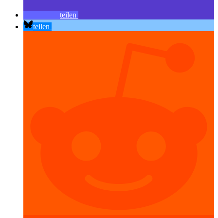
teilen
teilen