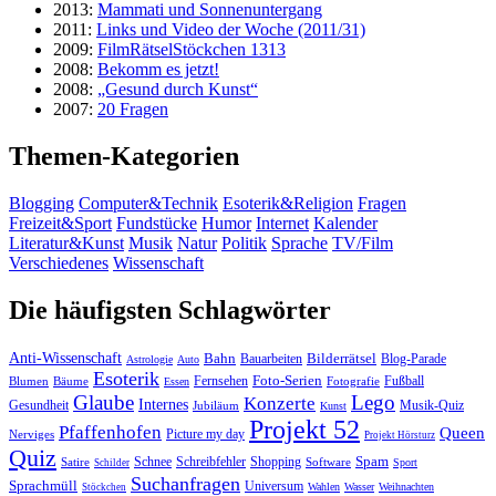
2013:
Mammati und Sonnenuntergang
2011:
Links und Video der Woche (2011/31)
2009:
FilmRätselStöckchen 1313
2008:
Bekomm es jetzt!
2008:
„Gesund durch Kunst“
2007:
20 Fragen
Themen-Kategorien
Blogging
Computer&Technik
Esoterik&Religion
Fragen
Freizeit&Sport
Fundstücke
Humor
Internet
Kalender
Literatur&Kunst
Musik
Natur
Politik
Sprache
TV/Film
Verschiedenes
Wissenschaft
Die häufigsten Schlagwörter
Anti-Wissenschaft
Bahn
Bauarbeiten
Bilderrätsel
Blog-Parade
Astrologie
Auto
Esoterik
Fernsehen
Foto-Serien
Fußball
Blumen
Bäume
Essen
Fotografie
Glaube
Lego
Konzerte
Internes
Gesundheit
Jubiläum
Musik-Quiz
Kunst
Projekt 52
Pfaffenhofen
Queen
Nerviges
Picture my day
Projekt Hörsturz
Quiz
Spam
Satire
Schnee
Schreibfehler
Shopping
Software
Sport
Schilder
Suchanfragen
Sprachmüll
Universum
Wahlen
Wasser
Weihnachten
Stöckchen