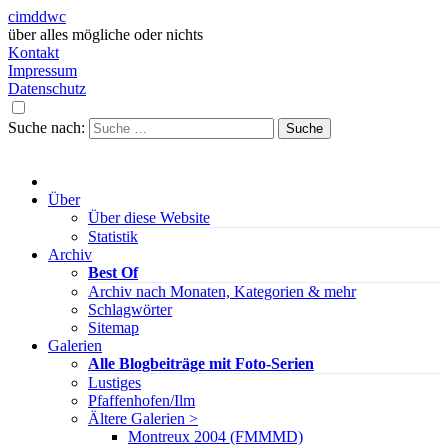
cimddwc
über alles mögliche oder nichts
Kontakt
Impressum
Datenschutz
Suche nach:
Über
Über diese Website
Statistik
Archiv
Best Of
Archiv nach Monaten, Kategorien & mehr
Schlagwörter
Sitemap
Galerien
Alle Blogbeiträge mit Foto-Serien
Lustiges
Pfaffenhofen/Ilm
Ältere Galerien >
Montreux 2004 (FMMMD)