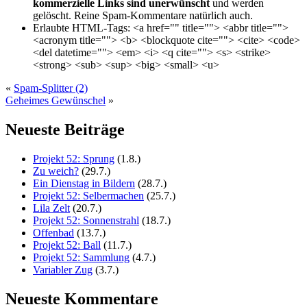
kommerzielle Links sind unerwünscht
und werden
gelöscht. Reine Spam-Kommentare natürlich auch.
Erlaubte HTML-Tags:
<a href="" title=""> <abbr title="">
<acronym title=""> <b> <blockquote cite=""> <cite> <code>
<del datetime=""> <em> <i> <q cite=""> <s> <strike>
<strong> <sub> <sup> <big> <small> <u>
«
Spam-Splitter (2)
Geheimes Gewünschel
»
Neueste Beiträge
Projekt 52: Sprung
(1.8.)
Zu weich?
(29.7.)
Ein Dienstag in Bildern
(28.7.)
Projekt 52: Selbermachen
(25.7.)
Lila Zelt
(20.7.)
Projekt 52: Sonnenstrahl
(18.7.)
Offenbad
(13.7.)
Projekt 52: Ball
(11.7.)
Projekt 52: Sammlung
(4.7.)
Variabler Zug
(3.7.)
Neueste Kommentare